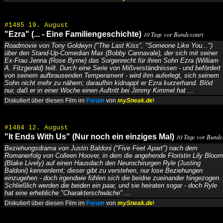
#1485 19. August
"Ezra" (... - Eine Familiengeschichte)
10 Tage vor Bundesstart
Roadmovie von Tony Goldwyn ("The Last Kiss", "Someone Like You...")
über den Stand-Up-Comedian Max (Bobby Cannavale), der sich mit seiner
Ex-Frau Jenna (Rose Byrne) das Sorgenrecht für ihren Sohn Ezra (William
A. Fitzgerald) teilt. Durch eine Serie von Mißverständnissen - und befördert
von seinem aufbrausenden Temperament - wird ihm auferlegt, sich seinem
Sohn nicht mehr zu nähern; daraufhin kidnappt er Ezra kurzerhand. Blöd
nur, daß er in einer Woche einen Auftritt bei Jimmy Kimmel hat ...
Diskutiert über diesen Film im
Forum
von
mySneak.de
!
#1484 12. August
"It Ends With Us" (Nur noch ein einziges Mal)
10 Tage vor Bundes
Beziehungsdrama von Justin Baldoni ("Five Feet Apart") nach dem
Romanerfolg von Colleen Hoover, in dem die angehende Floristin Lily Bloom
(Blake Lively) auf einen Hausdach den Neurochirurgen Ryle (Justing
Baldoni) kennenlernt; dieser gibt zu verstehen, nur lose Beziehungen
einzugehen - doch irgendwie fühlen sich die beidne zueinander hingezogen.
Schließlich werden die beiden ein paar, und sie heiraten sogar - doch Ryle
hat eine erhebliche "Charakterschwäche" ...
Diskutiert über diesen Film im
Forum
von
mySneak.de
!