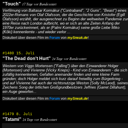
"Touch"
17 Tage vor Bundesstart
Verfilmung von Baltasar Kormákur ("Contraband", "2 Guns", "Beast") eines
2022er-Romans von Olaf Olafsson, der die Geschichte von Kristofer (Egill
Ólafsson) erzählt, der ausgerechnet zu Beginn der weltweiten Pandemie zur
eine Reise nach London aufbricht, wo er sich an alte Zeiten Anfang der
1970er zurückerinnert, als er (Palmi Kormákur) seine große Liebe Miko
(Kôki) kennenlernte - und wieder verlor ...
Diskutiert über diesen Film im
Forum
von
mySneak.de
!
#1480 15. Juli
"The Dead don't Hurt"
24 Tage vor Bundesstart
Western von Viggo Mortensen ("Falling") über den Einwanderer Holger
(Mortensen) und Vivienne (Vicky Krieps) - Kind von Einwanderern - die sich
zufällig kennenlernen, Gefallen aneinander finden und eine kleine Farm
gründen; doch Holger meldet sich kurz darauf freiwillig zum Bürgerkrieg -
und auf Vivienne hat auch der nichtsnutzige Weston (Solly McLeod), seines
Zeichens Song der örtlichen Großgrundbesitzers Jeffries (Garret Dillahunt),
ein Auge geworfen...
Diskutiert über diesen Film im
Forum
von
mySneak.de
!
#1479 8. Juli
"Tatami"
24 Tage vor Bundesstart