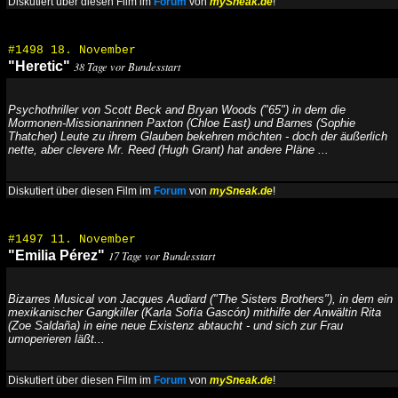
Diskutiert über diesen Film im
Forum
von
mySneak.de
!
#1498 18. November
"Heretic"
38 Tage vor Bundesstart
Psychothriller von Scott Beck and Bryan Woods ("65") in dem die
Mormonen-Missionarinnen Paxton (Chloe East) und Barnes (Sophie
Thatcher) Leute zu ihrem Glauben bekehren möchten - doch der äußerlich
nette, aber clevere Mr. Reed (Hugh Grant) hat andere Pläne ...
Diskutiert über diesen Film im
Forum
von
mySneak.de
!
#1497 11. November
"Emilia Pérez"
17 Tage vor Bundesstart
Bizarres Musical von Jacques Audiard ("The Sisters Brothers"), in dem ein
mexikanischer Gangkiller (Karla Sofía Gascón) mithilfe der Anwältin Rita
(Zoe Saldaña) in eine neue Existenz abtaucht - und sich zur Frau
umoperieren läßt...
Diskutiert über diesen Film im
Forum
von
mySneak.de
!