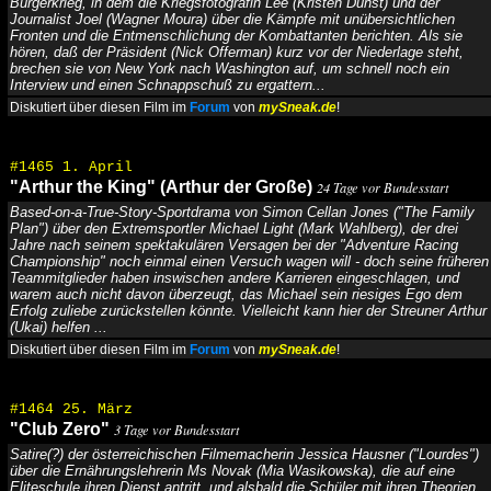
Bürgerkrieg, in dem die Kriegsfotografin Lee (Kristen Dunst) und der
Journalist Joel (Wagner Moura) über die Kämpfe mit unübersichtlichen
Fronten und die Entmenschlichung der Kombattanten berichten. Als sie
hören, daß der Präsident (Nick Offerman) kurz vor der Niederlage steht,
brechen sie von New York nach Washington auf, um schnell noch ein
Interview und einen Schnappschuß zu ergattern...
Diskutiert über diesen Film im
Forum
von
mySneak.de
!
#1465 1. April
"Arthur the King" (Arthur der Große)
24 Tage vor Bundesstart
Based-on-a-True-Story-Sportdrama von Simon Cellan Jones ("The Family
Plan") über den Extremsportler Michael Light (Mark Wahlberg), der drei
Jahre nach seinem spektakulären Versagen bei der "Adventure Racing
Championship" noch einmal einen Versuch wagen will - doch seine früheren
Teammitglieder haben inswischen andere Karrieren eingeschlagen, und
warem auch nicht davon überzeugt, das Michael sein riesiges Ego dem
Erfolg zuliebe zurückstellen könnte. Vielleicht kann hier der Streuner Arthur
(Ukai) helfen ...
Diskutiert über diesen Film im
Forum
von
mySneak.de
!
#1464 25. März
"Club Zero"
3 Tage vor Bundesstart
Satire(?) der österreichischen Filmemacherin Jessica Hausner ("Lourdes")
über die Ernährungslehrerin Ms Novak (Mia Wasikowska), die auf eine
Eliteschule ihren Dienst antritt, und alsbald die Schüler mit ihren Theorien