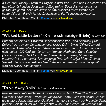
als er (nun: Johnny Flynn) in Prag die Kinder von Juden und Dissidenten vo
den näherrückenden Deutschen retten wollte. Doch das war einfacher
gesagt als getan, denn die britische Öffentlichkeit interessierte sich
bestenfalls am Rande für die Ereignisse in der Tschechoslowakei ...
Diskutiert über diesen Film im
Forum
von
mySneak.de
!
#1461 4. März
"Wicked Little Letters" (Kleine schmutzige Briefe)
24 Tage vor
Britcom basierend auf wahren Begebenheiten von Thea Sharrock ("Me
Before You"), in der die angesehene, ledige Edith Swan (Olivia Colman)
anonyme Briefe voller fieser Beleidgungen erhält. Sie und ihre Eltern sind
sich sicher, daß dahinter die irischstämmige Nachbarin Rose Gooding
(Jesse Buckley) steckt - und die Polizei gibt sich wenig Mühe, hier
vorurteilsfrei zu ermitteln. Nur die junge Polizistin Gladys Moss (Anjana
Vasan), die von ihren männlichen Kollegen nur veralbert wird, ist gewillt,
sich der Sache anzunehmen ...
Diskutiert über diesen Film im
Forum
von
mySneak.de
!
#1460 26. Februar
"Drive-Away Dolls"
10 Tage vor Bundesstart
Roadmovie/Komödie/Gaunerfilm des Coen-Bruders Ethan ("No Country for
Old Men") nach einem Drehbuch von seiner Ehefrau und ihm selbst, in dem
die unstete Jamie (Margaret Qualley), nachdem sie von ihrer Freundin Suki
(Beanie Feldstein) vor die Tür gesetzt wurde, nach einer Ortsveränderung