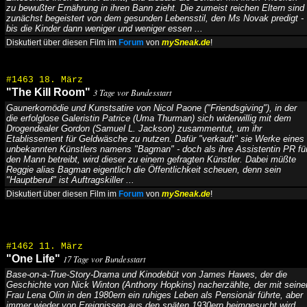
zu bewußter Ernährung in ihren Bann zieht. Die zumeist reichen Eltern sind
zunächst begeistert von dem gesunden Lebensstil, den Ms Novak predigt -
bis die Kinder dann weniger und weniger essen ...
Diskutiert über diesen Film im
Forum
von
mySneak.de
!
#1463 18. März
"The Kill Room"
3 Tage vor Bundesstart
Gaunerkomödie und Kunstsatire von Nicol Paone ("Friendsgiving"), in der
die erfolglose Galeristin Patrice (Uma Thurman) sich widerwillig mit dem
Drogendealer Gordon (Samuel L. Jackson) zusammentut, um ihr
Etablissement für Geldwäsche zu nutzen. Dafür "verkauft" sie Werke eines
unbekannten Künstlers namens "Bagman" - doch als ihre Assistentin PR fü
den Mann betreibt, wird dieser zu einem gefragten Künstler. Dabei müßte
Reggie alias Bagman eigentlich die Öffentlichkeit scheuen, denn sein
"Hauptberuf" ist Auftragskiller ...
Diskutiert über diesen Film im
Forum
von
mySneak.de
!
#1462 11. März
"One Life"
17 Tage vor Bundesstart
Base-on-a-True-Story-Drama und Kinodebüt von James Hawes, der die
Geschichte von Nick Winton (Anthony Hopkins) nacherzählte, der mit seine
Frau Lena Olin in den 1980ern ein ruhiges Leben als Pensionär führte, aber
immer wieder von Ereignissen aus den späten 1930ern heimgesucht wird,