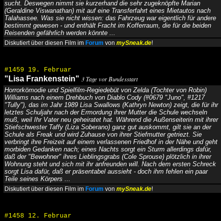
sucht. Deswegen nimmt sie kurzerhand die sehr zugeknöpfte Marian
(Geraldine Viswanathan) mit auf eine Transferfahrt eines Mietautos nach
Talahassee. Was sie nicht wissen: das Fahrzeug war eigentlich für andere
bestimmt gewesen - und enthält Fracht im Kofferraum, die für die beiden
Reisenden gefährlich werden könnte ...
Diskutiert über diesen Film im
Forum
von
mySneak.de
!
#1459 19. Februar
"Lisa Frankenstein"
3 Tage vor Bundesstart
Horrorkömodie und Spielfilm-Regiedebüt von Zelda (Tochter von Robin)
Williams nach einem Drehbuch von Diablo Cody (#0679 "Juno", #1217
"Tully"), das im Jahr 1989 Lisa Swallows (Kathryn Newton) zeigt, die für ihr
letztes Schuljahr nach der Ermordung ihrer Mutter die Schule wechseln
muß, weil Ihr Vater neu geheiratet hat. Während die Außenseiterin mit ihrer
Stiefschwester Taffy (Liza Soberano) ganz gut auskommt, gilt sie an der
Schule als Freak und wird Zuhause von ihrer Stiefmutter getriezt. Sie
verbringt ihre Freizeit auf einem verlassenen Friedhof in der Nähe und geht
morbiden Gedanken nach; eines Nachts sorgt ein Sturm allerdings dafür,
daß der "Bewohner" ihres Lieblingsgrabs (Cole Sprouse) plötzlich in ihrer
Wohnung steht und sich mit ihr anfreunden will. Nach dem ersten Schreck
sorgt Lisa dafür, daß er präsentabel aussieht - doch ihm fehlen ein paar
Teile seines Körpers ...
Diskutiert über diesen Film im
Forum
von
mySneak.de
!
#1458 12. Februar