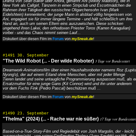
Drama von Sean Baker über Anora, genannt Ani (Mikey Madison), die in
New York als Callgirl, Tänzerin in einen Stripclub und Escortmädchen die
Rahmen ihrer Tätigkeit den russischne Oligarchensohn Ivan (Mark
Eidelshtein) kennenlernt; der junge Mann in alsblad völlig hingerissen von
Ani, engagiert sie für immer längere Termine - und hält schließlich um ihre
Hand an, auch um seinen Eltern eins auszuwischen. Diese schicken
ungehend ihren Lakei, den orthodoxen Priester Toros (Karren Karagulian)
vorbei - und das Chaos nimmt seinen Lauf...
Diskutiert über diesen Film im
Forum
von
mySneak.de
!
#1491 30. September
"The Wild Robot (... - Der wilde Roboter)
3 Tage vor Bundesstart
Dreamwork-Animationsfilm über einen Haushaltsroboter namens Roz (Lupit
Nyong'o), der auf einem Eiland ohne Menschen, aber mit jeder Menge
Tieren landet und seine untaugliche Programmierung auspassen muß, als e
Ersatzmutter für eine junge Gans (Kit Connor) wird und ihn unter anderem
vor dem Fuchs Fink (Pedro Pascal) beschützen muß ...
Diskutiert über diesen Film im
Forum
von
mySneak.de
!
#1490 23. September
"Thelma" (2024) (... - Rache war nie süßer)
17 Tage vor Bundesstar
Based-on-a-True-Story-Film und Regiedebüt von Josh Margolin, der - leicht
ausgeschmückt - von seiner Großmutter Thelma (June Squibb) erzählt, die