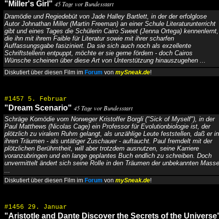
"Miller's Girl"
45 Tage vor Bundesstart
Dramödie und Regiedebüt von Jade Halley Bartlett, in der der erfolglose
Autor Johnathan Miller (Martin Freeman) an einer Schule Literaturunterricht
gibt und eines Tages die Schülerin Cairo Sweet (Jenna Ortega) kennenlernt,
die ihn mit ihrem Faible für Literatur sowie mit ihrer scharfen
Auffassungsgabe fasiziniert. Da sie sich auch noch als exzellente
Schriftstellerin entpuppt, möchte er sie gerne fördern - doch Cairos
Wünsche scheinen über diese Art von Unterstützung hinauszugehen ...
Diskutiert über diesen Film im
Forum
von
mySneak.de
!
#1457 5. Februar
"Dream Scenario"
45 Tage vor Bundesstart
Schräge Komödie vom Norweger Kristoffer Borgli ("Sick of Myself"), in der
Paul Matthews (Nicolas Cage) ein Professor für Evolutionbiologie ist, der
plötzlich zu viralem Ruhm gelangt, als unzählige Leute feststellen, daß er in
ihren Träumen - als untätiger Zuschauer - auftaucht. Paul fremdelt mit der
plötzlichen Berühmtheit, will aber trotzdem ausnutzen, seine Karriere
voranzubringen und ein lange geplantes Buch endlich zu schreiben. Doch
unvermittelt ändert sich seine Rolle in den Träumen der unbekannten Mass
...
Diskutiert über diesen Film im
Forum
von
mySneak.de
!
#1456 29. Januar
"Aristotle and Dante Discover the Secrets of the Universe