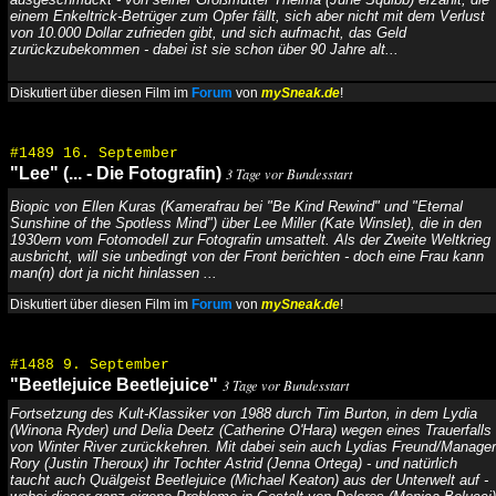
einem Enkeltrick-Betrüger zum Opfer fällt, sich aber nicht mit dem Verlust
von 10.000 Dollar zufrieden gibt, und sich aufmacht, das Geld
zurückzubekommen - dabei ist sie schon über 90 Jahre alt...
Diskutiert über diesen Film im
Forum
von
mySneak.de
!
#1489 16. September
"Lee" (... - Die Fotografin)
3 Tage vor Bundesstart
Biopic von Ellen Kuras (Kamerafrau bei "Be Kind Rewind" und "Eternal
Sunshine of the Spotless Mind") über Lee Miller (Kate Winslet), die in den
1930ern vom Fotomodell zur Fotografin umsattelt. Als der Zweite Weltkrieg
ausbricht, will sie unbedingt von der Front berichten - doch eine Frau kann
man(n) dort ja nicht hinlassen ...
Diskutiert über diesen Film im
Forum
von
mySneak.de
!
#1488 9. September
"Beetlejuice Beetlejuice"
3 Tage vor Bundesstart
Fortsetzung des Kult-Klassiker von 1988 durch Tim Burton, in dem Lydia
(Winona Ryder) und Delia Deetz (Catherine O'Hara) wegen eines Trauerfalls
von Winter River zurückkehren. Mit dabei sein auch Lydias Freund/Manager
Rory (Justin Theroux) ihr Tochter Astrid (Jenna Ortega) - und natürlich
taucht auch Quälgeist Beetlejuice (Michael Keaton) aus der Unterwelt auf -