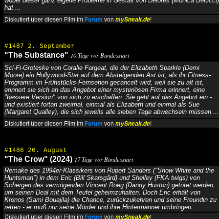
wobei dieser ganz eigene Probleme in Gestalt von Delores (Monica Belucci)
hat ...
Diskutiert über diesen Film im
Forum
von
mySneak.de
!
#1487 2. September
"The Substance"
10 Tage vor Bundesstart
Sci-Fi-Groteske von Coralie Fargeat, die der Elizabeth Sparkle (Demi
Moore) ein Hollywood-Star auf dem Absteigenden Ast ist, als ihr Fitness-
Programm im Frühstücks-Fernsehen gecancelt wird, weil sie zu alt ist,
erinnert sie sich an das Angebot einer mysteriösen Firma erinnert, eine
"bessere Version" von sich zu erschaffen. Sie geht auf das Angebot ein -
und existiert fortan zweimal, einmal als Elizabeth und einmal als Sue
(Margaret Qualley), die sich jeweils alle sieben Tage abwechseln müssen ...
Diskutiert über diesen Film im
Forum
von
mySneak.de
!
#1486 26. August
"The Crow" (2024)
17 Tage vor Bundesstart
Remake des 1994er-Klassikers von Rupert Sanders ("Snow White and the
Huntsman") in dem Eric (Bill Skarsgård) und Shelley (FKA twigs) von
Schergen des vermögenden Vincent Roeg (Danny Huston) getötet werden,
um seinen Deal mit dem Teufel geheimzuhalten. Doch Eric erhält von
Kronos (Sami Bouajila) die Chance, zurückzukehren und seine Freundin zu
retten - er muß nur seine Mörder und ihre Hintermänner umbringen...
Diskutiert über diesen Film im
Forum
von
mySneak.de
!