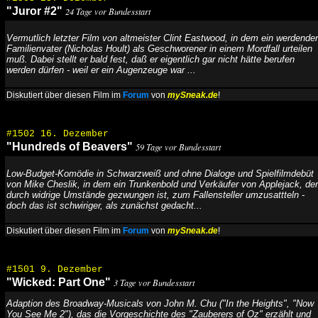
"Juror #2"
24 Tage vor Bundesstart
Vermutlich letzter Film von altmeister Clint Eastwood, in dem ein werdender
Familienvater (Nicholas Hoult) als Geschworener in einem Mordfall urteilen
muß. Dabei stellt er bald fest, daß er eigentlich gar nicht hätte berufen
werden dürfen - weil er ein Augenzeuge war ...
Diskutiert über diesen Film im
Forum
von
mySneak.de
!
#1502 16. Dezember
"Hundreds of Beavers"
59 Tage vor Bundesstart
Low-Budget-Komödie in Schwarzweiß und ohne Dialoge und Spielfilmdebüt
von Mike Cheslik, in dem ein Trunkenbold und Verkäufer von Applejack, der
durch widrige Umstände gezwungen ist, zum Fallensteller umzusattteln -
doch das ist schwiriger, als zunächst gedacht...
Diskutiert über diesen Film im
Forum
von
mySneak.de
!
#1501 9. Dezember
"Wicked: Part One"
3 Tage vor Bundesstart
Adaption des Broadway-Musicals von John M. Chu ("In the Heights", "Now
You See Me 2"), das die Vorgeschichte des "Zauberers of Oz" erzählt und