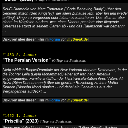
Sci-Fi-Dramödie von Marc Turtletaub ("Gods Behaving Badly") über den
Senioren Milton (Ben Kingsley), der allein Zuhause lebt, aber hin und wieder
anfängt, Dinge zu vergessen oder falsch einzusortieren. Das alles ist aber
nichts im Vergleich zu dem, was eines Nachts passiert: eine fliegende
Untertasse stürzt in seinem Garten ab - und das Raumschiff war bemannt
...
Diskutiert über diesen Film im
Forum
von
mySneak.de
!
#1453 8. Januar
"The Persian Version"
66 Tage vor Bundesstart
Nicht-wirklich-Biopic/Dramödie der New Yorkerin Maryam Keshavarz, in der
die Tochter Leila (Leyla Mohammadi) einer auf Iran nach Amerika
eingewanderten Familie anläßlich der Herztransplantation ihres Vaters Ali
Reza (Bijan Daneshmand) über die gestörte Beziehung zu ihrer Mutter
Shireen (Niousha Noor) sinniert - und dabei ein Geheimnis aus der
Vergangenheit aufdeckt ...
Diskutiert über diesen Film im
Forum
von
mySneak.de
!
#1452 1. Januar
"Priscilla" (2023)
3 Tage vor Bundesstart
Biopic von Sofia Coppola ("Lost in Translation") über Priscilla Baulieu