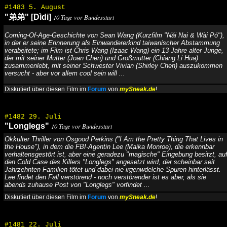
#1483 5. August
"弟弟" [Dìdi]
10 Tage vor Bundesstart
Coming-Of-Age-Geschichte von Sean Wang (Kurzfilm "Nǎi Nai & Wài Pó"),
in der er seine Erinnerung als Einwandererkind taiwanischer Abstammung
verabeitete; im Film ist Chris Wang (Izaac Wang) ein 13 Jahre alter Junge,
der mit seiner Mutter (Joan Chen) und Großmutter (Chiang Li Hua)
zusammenlebt, mit seiner Schwester Vivian (Shirley Chen) auszukommen
versucht - aber vor allem cool sein will ...
Diskutiert über diesen Film im
Forum
von
mySneak.de
!
#1482 29. Juli
"Longlegs"
10 Tage vor Bundesstart
Okkulter Thriller von Osgood Perkins ("I Am the Pretty Thing That Lives in
the House"), in dem die FBI-Agentin Lee (Maika Monroe), die erkennbar
verhaltensgestört ist, aber eine geradezu "magische" Eingebung besitzt, au
den Cold Case des Killers "Longlegs" angesetzt wird, der scheinbar seit
Jahrzehnten Familien tötet und dabei nie irgenwdelche Spuren hinterlässt.
Lee findet den Fall verstörend - noch verstörender ist es aber, als sie
abends zuhause Post von "Longlegs" vorfindet ...
Diskutiert über diesen Film im
Forum
von
mySneak.de
!
#1481 22. Juli