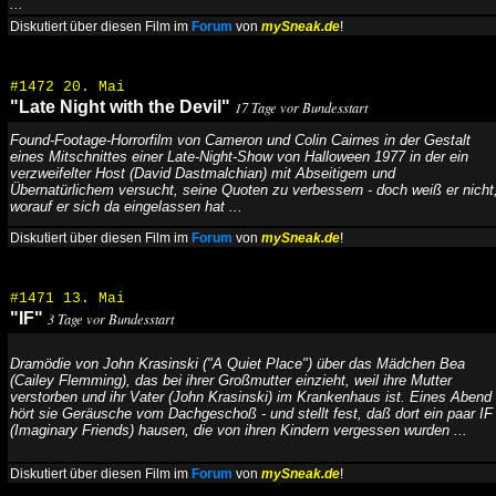
...
Diskutiert über diesen Film im
Forum
von
mySneak.de
!
#1472 20. Mai
"Late Night with the Devil"
17 Tage vor Bundesstart
Found-Footage-Horrorfilm von Cameron und Colin Cairnes in der Gestalt
eines Mitschnittes einer Late-Night-Show von Halloween 1977 in der ein
verzweifelter Host (David Dastmalchian) mit Abseitigem und
Übernatürlichem versucht, seine Quoten zu verbessern - doch weiß er nicht
worauf er sich da eingelassen hat ...
Diskutiert über diesen Film im
Forum
von
mySneak.de
!
#1471 13. Mai
"IF"
3 Tage vor Bundesstart
Dramödie von John Krasinski ("A Quiet Place") über das Mädchen Bea
(Cailey Flemming), das bei ihrer Großmutter einzieht, weil ihre Mutter
verstorben und ihr Vater (John Krasinski) im Krankenhaus ist. Eines Abend
hört sie Geräusche vom Dachgeschoß - und stellt fest, daß dort ein paar IF
(Imaginary Friends) hausen, die von ihren Kindern vergessen wurden ...
Diskutiert über diesen Film im
Forum
von
mySneak.de
!