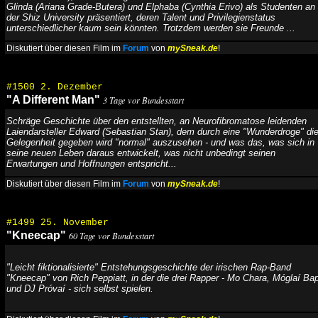
Glinda (Ariana Grade-Butera) und Elphaba (Cynthia Erivo) als Studenten an
der Shiz University präsentiert, deren Talent und Privilegienstatus
unterschiedlicher kaum sein könnten. Trotzdem werden sie Freunde ...
Diskutiert über diesen Film im
Forum
von
mySneak.de
!
#1500 2. Dezember
"A Different Man"
3 Tage vor Bundesstart
Schräge Geschichte über den entstellten, an Neurofibromatose leidenden
Laiendarsteller Edward (Sebastian Stan), dem durch eine "Wunderdroge" di
Gelegenheit gegeben wird "normal" auszusehen - und was das, was sich in
seine neuen Leben daraus entwickelt, was nicht unbedingt seinen
Erwartungen und Hoffnungen entspricht...
Diskutiert über diesen Film im
Forum
von
mySneak.de
!
#1499 25. November
"Kneecap"
60 Tage vor Bundesstart
"Leicht fiktionalisierte" Entstehungsgeschichte der irischen Rap-Band
"Kneecap" von Rich Peppiatt, in der die drei Rapper - Mo Chara, Móglaí Ba
und DJ Próvaí - sich selbst spielen.