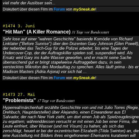
viel mehr der Auslöser sein...
Diskutiert über diesen Film im
Forum
von
mySneak.de
!
#1474 3. Juni
"Hit Man" (A Killer Romance)
31 Tage vor Bundesstart
Sehr lose auf einer "wahren Geschichte" basiende Komödie von Richard
Linklater ("Before Sunrise") über den Dozenten Gary Johnson (Glen Powell)
der nebenbei das Tech-Guy für die Polizei arbeitet, bis eine Tages der
Undercover-Cop, der der Auftragskiller spielen soll, suspendiert wird. Als
Ersatz wird Gary ins kalte Wasser geworfen, und er macht seine Sache
überraschend gut er bringt stapelweise Auftraggeben dazu, in sein
verstecktes Mikrofon des Mordauftag zu sprechen. Alles läuft prima - bis er
Madison Masters (Adria Arjona) vor sich hat ...
Diskutiert über diesen Film im
Forum
von
mySneak.de
!
#1473 27. Mai
"Problemista"
17 Tage vor Bundesstart
Hyperreal/märchenhaft erzählte Geschichte von und mit Julio Torres (Regie,
Drehbuch, Hauptdarsteller) über Alejandro, einen Einwanderer aus El
Salvador, der nach New York zieht, um dort einen Job als Spielzeugdesigne
zu ergattern; währenddessen versucht er mit einen Job bei einer Firma, die
Leute einfriert, über Wasser (und mit Visum) zu halten; als sich das
zerschlägt, heuert er bei der exzentrischen Elizabeth (Tilda Swinton) an, die
eine Ausstellung mit Bilders ihres eingefronenen Ehemanns kuratieren will