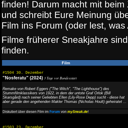
finden! Darum macht mit beim 
und schreibt Eure Meinung übe
Film ins Forum (oder lest, wa
Filme früherer Sneakjahre sin
finden.
Film
#1504 30. Dezember
"Nosferatu" (2024)
3 Tage vor Bundesstart
Remake von Robert Eggers ("The Witch", "The Lighthouse") des
Stummfilmklassikers von 1922, in dem der untote Graf Orlok (Bill
Skarsgård) nach seiner Geliebten Ellen (Lily-Rose Depp) sucht - diese hat
aber gerade den angehenden Makler Thomas (Nicholas Hoult) geheiratet ...
Diskutiert über diesen Film im
Forum
von
mySneak.de
!
#1503 23. Dezember