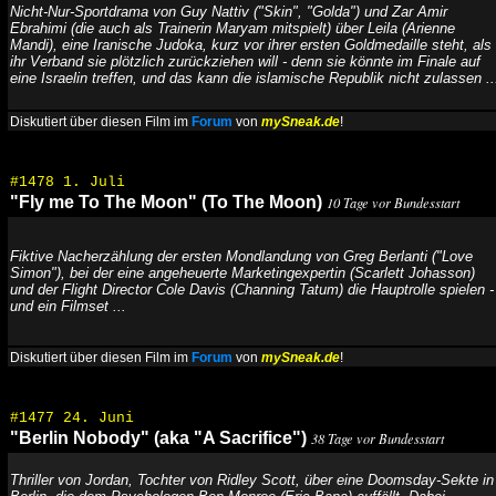
Nicht-Nur-Sportdrama von Guy Nattiv ("Skin", "Golda") und Zar Amir
Ebrahimi (die auch als Trainerin Maryam mitspielt) über Leila (Arienne
Mandi), eine Iranische Judoka, kurz vor ihrer ersten Goldmedaille steht, als
ihr Verband sie plötzlich zurückziehen will - denn sie könnte im Finale auf
eine Israelin treffen, und das kann die islamische Republik nicht zulassen ..
Diskutiert über diesen Film im
Forum
von
mySneak.de
!
#1478 1. Juli
"Fly me To The Moon" (To The Moon)
10 Tage vor Bundesstart
Fiktive Nacherzählung der ersten Mondlandung von Greg Berlanti ("Love
Simon"), bei der eine angeheuerte Marketingexpertin (Scarlett Johasson)
und der Flight Director Cole Davis (Channing Tatum) die Hauptrolle spielen -
und ein Filmset ...
Diskutiert über diesen Film im
Forum
von
mySneak.de
!
#1477 24. Juni
"Berlin Nobody" (aka "A Sacrifice")
38 Tage vor Bundesstart
Thriller von Jordan, Tochter von Ridley Scott, über eine Doomsday-Sekte in