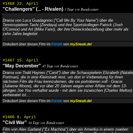
#1468 22. April
"Challengers" (... - Rivalen)
3 Tage vor Bundesstart
Drama von Luca Guadagnino ("Call Me By Your Name") über die
Tennisspielerin Tashi (Zendaya) und ihre Sportskollegen Patrick (Josh
O'Connor) und Art (Mike Faist), der ihre Dreiecksbeziehung über mehr als
zehn Jahre begleitet.
Diskutiert über diesen Film im
Forum
von
mySneak.de
!
#1467 15. April
"May December"
45 Tage vor Bundesstart
Drama von Todd Haynes ("Carol") über die Schauspielerin Elizabeth (Natali
Portman), die in eine Kleinstadt reist, um dort in Vorbereitung für ihren
nächsten Film die Frau kennzulernen, die sie porträtieren soll - Gracie
(Julianne Moore), die vor über 20 Jahren wegen einer Affäre mit dem 13-
jährigen Joe Yoo verhaftet wurde - mit dem sie inzwischen (Charles Melton)
verheiratet ist...
Diskutiert über diesen Film im
Forum
von
mySneak.de
!
#1466 8. April
"Civil War"
10 Tage vor Bundesstart
Film von Alex Garland ("Ex Machina") über ein Amerika in einem zweiten