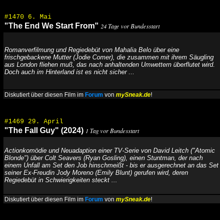
#1470 6. Mai
"The End We Start From"
24 Tage vor Bundesstart
Romanverfilmung und Regiedebüt von Mahalia Belo über eine
frischgebackene Mutter (Jodie Comer), die zusammen mit ihrem Säugling
aus London fliehen muß, das nach anhaltenden Umwettern überflutet wird.
Doch auch im Hinterland ist es nicht sicher ...
Diskutiert über diesen Film im
Forum
von
mySneak.de
!
#1469 29. April
"The Fall Guy" (2024)
1 Tag vor Bundesstart
Actionkomödie und Neuadaption einer TV-Serie von David Leitch ("Atomic
Blonde") über Colt Seavers (Ryan Gosling), einen Stuntman, der nach
einem Unfall am Set den Job hinschmeißt - bis er ausgerechnet an das Set
seiner Ex-Freudin Jody Moreno (Emily Blunt) gerufen wird, deren
Regiedebüt in Schwierigkeiten steckt ...
Diskutiert über diesen Film im
Forum
von
mySneak.de
!