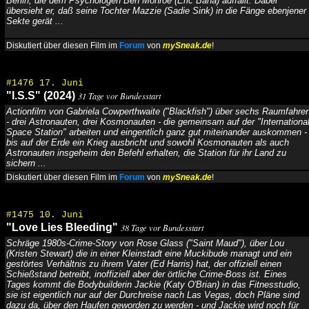
Berlin, die dem Psychologen Ben Monroe (Eric Bana) auffällt. Dabei
übersieht er, daß seine Tochter Mazzie (Sadie Sink) in die Fänge ebenjener
Sekte gerät ...
Diskutiert über diesen Film im
Forum
von
mySneak.de
!
#1476 17. Juni
"I.S.S" (2024)
31 Tage vor Bundesstart
Actionfilm von Gabriela Cowperthwaite ("Blackfish") über sechs Raumfahrer
- drei Astronauten, drei Kosmonauten - die gemeinsam auf der "Internationa
Space Station" arbeiten und eingentlich ganz gut miteinander auskommen -
bis auf der Erde ein Krieg ausbricht und sowohl Kosmonauten als auch
Astronauten insgeheim den Befehl erhalten, die Station für ihr Land zu
sichern ...
Diskutiert über diesen Film im
Forum
von
mySneak.de
!
#1475 10. Juni
"Love Lies Bleeding"
38 Tage vor Bundesstart
Schräge 1980s-Crime-Story von Rose Glass ("Saint Maud"), über Lou
(Kristen Stewart) die in einer Kleinstadt eine Muckibude managt und ein
gestörtes Verhältnis zu ihrem Vater (Ed Harris) hat, der offiziell einen
Schießstand betreibt, inoffiziell aber der örtliche Crime-Boss ist. Eines
Tages kommt die Bodybuilderin Jackie (Katy O'Brian) in das Fitnesstudio,
sie ist eigentlich nur auf der Durchreise nach Las Vegas, doch Pläne sind
dazu da, über den Haufen geworden zu werden - und Jackie wird noch für