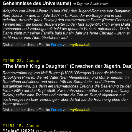
Geheimnisse des Universums)
10 Tage vor Bundesstart
Adaption von Aitch Alberto ("Hara Kiri") des Jugend-Romans von Benjamin
Alire Sáenz, in dem im Jahr 1987 in El Paso der wortkarge und in sich
gekehrte Aristotle (Max Pelayo) den extrovertierten Dante (Reese Gonzales
kennen lernt; die beiden Außenseiter finden fast augenblicklich einen Draht
zueinander und verbringen alsbald die gesamte Freizeit miteinander. Doch
Dante zieht mit seiner Familie bald für ein Jahr ins ferne Chicago - wenn er
nicht vorher vom Auto überfahren wird ...
Diskutiert über diesen Film im
Forum
von
mySneak.de
!
#1455 22. Januar
"The Marsh King's Daughter" (Erwachen der Jägerin, Das
Romanverfilmung von Neil Burger (#1003 "Divergent") über die Helena
(Brooklynn Prince), die mit Vater (Ben Mendelsohn) und Mutter einsam im
Sumpfland aufwächst und schon früh als Sammlerin - und Jägerin -
ausgebildet wird, bis dann ein traumatisches Ereignis die Beziehung zu den
Eltern völlig auf den Kopf stellt. Zwei Jahrzehnte später hat sie (nun Daisy
Ridley) selbst eine Tochter und möchte die Zeit im Sumpf eigentlich nur
noch vergessen bzw. verdrängen; aber da hat sie die Rechnung ohne den
Vater gemacht ...
Diskutiert über diesen Film im
Forum
von
mySneak.de
!
#1454 15. Januar
"Jules" (2023)
17 Tage vor Bundesstart