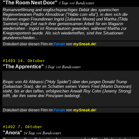
"The Room Next Door"
3 Tage vor Bundesstart
Romanverfilmung and englischsprachiges Debüt des spanischen
Regieverteranen Pedro Almodóvar ("Hable com ella"), in dem sich die
früheren engen Freundinnen Ingrid (Julianne Moore) und Martha (Tilda
Swinton) lange Zeit nach ihrer gemeinsamen Arbeit für ein Magazin
wiedersehen - Ingrid ist Romanautorin geworden, während Martha zur
Kriegsreporterin wurde. Als sich wiedertreffen, sind ihre Situationen
grundverschieden...
Diskutiert über diesen Film im
Forum
von
mySneak.de
!
#1493 14. Oktober
"The Apprentice"
3 Tage vor Bundesstart
Biopic von Ali Abbassi ("Holy Spider") über den jungen Donald Trump
(Sebastian Stan), der im Schatten seines Vaters Fred (Martin Donovan)
steht, bis er den taffen, erfolgreichen Anwalt Roy Cohn (Jeremy Strong)
trifft, der ihm seine drei Prinzipien beibringt.
Diskutiert über diesen Film im
Forum
von
mySneak.de
!
#1492 7. Oktober
"Anora"
24 Tage vor Bundesstart