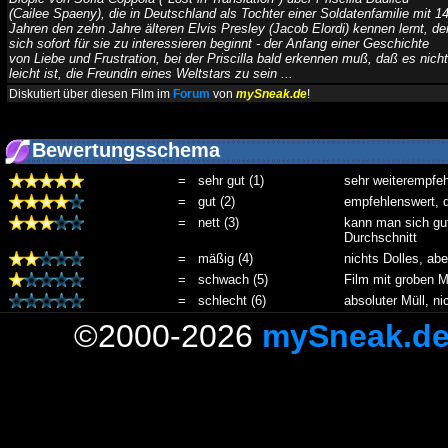
(Cailee Spaeny), die in Deutschland als Tochter einer Soldatenfamilie mit 1
Jahren den zehn Jahre älteren Elvis Presley (Jacob Elordi) kennen lernt, de
sich sofort für sie zu interessieren beginnt - der Anfang einer Geschichte
von Liebe und Frustration, bei der Priscilla bald erkennen muß, daß es nicht
leicht ist, die Freundin eines Weltstars zu sein ...
Diskutiert über diesen Film im
Forum
von
mySneak.de
!
Bewertungsschema
=
sehr gut (1)
sehr weiterempfe
=
gut (2)
empfehlenswert, da
=
nett (3)
kann man sich gu
Durchschnitt
=
mäßig (4)
nichts Dolles, ab
=
schwach (5)
Film mit groben M
=
schlecht (6)
absoluter Müll, ni
©2000-2026
mySneak.d