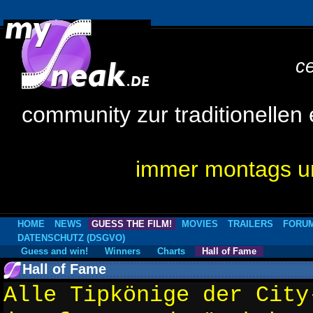
c
community zur traditionellen
immer montags um
HOME
NEWS
GUESS THE FILM!
MOVIES
TRAILERS
FORU
DATENSCHUTZ (DSGVO)
Guess and win!
Winners
Charts
Hall of Fame
Hall of Fame
Alle Tipkönige der City