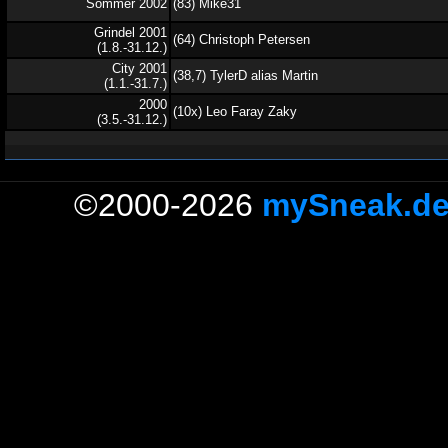
Sommer 2002
(83) Mike31
Grindel 2001
(64) Christoph Petersen
(1.8.-31.12.)
City 2001
(38,7) TylerD alias Martin
(1.1.-31.7.)
2000
(10x) Leo Faray Zaky
(3.5.-31.12.)
©2000-2026
mySneak.d