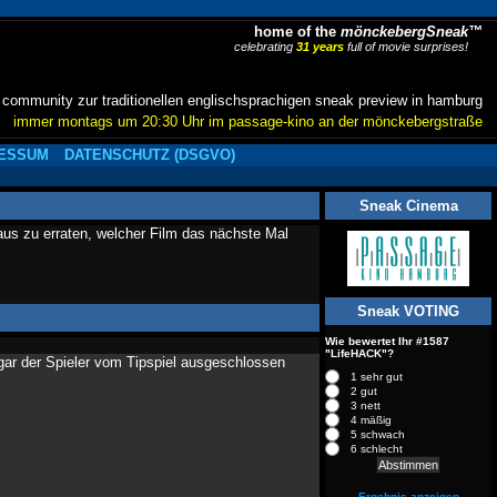
home of the
mönckebergSneak™
celebrating
31 years
full of movie surprises!
community zur traditionellen englischsprachigen sneak preview in hamburg
immer montags um 20:30 Uhr im passage-kino an der mönckebergstraße
ESSUM
DATENSCHUTZ (DSGVO)
Sneak Cinema
raus zu erraten, welcher Film das nächste Mal
Sneak VOTING
Wie bewertet Ihr #1587
"LifeHACK"?
 gar der Spieler vom Tipspiel ausgeschlossen
1 sehr gut
2 gut
3 nett
4 mäßig
5 schwach
6 schlecht
Ergebnis anzeigen