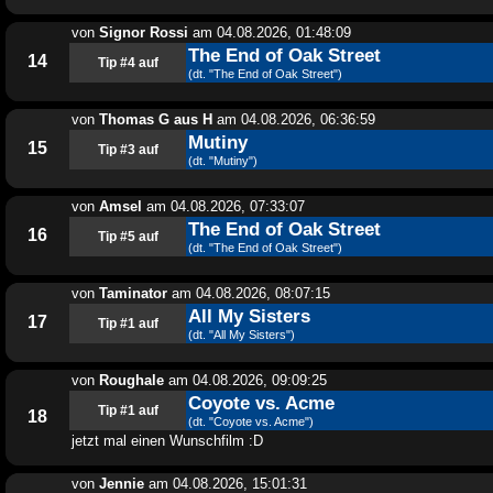
von
Signor Rossi
am
04.08.2026, 01:48:09
The End of Oak Street
14
Tip #4 auf
(dt. "The End of Oak Street")
von
Thomas G aus H
am
04.08.2026, 06:36:59
Mutiny
15
Tip #3 auf
(dt. "Mutiny")
von
Amsel
am
04.08.2026, 07:33:07
The End of Oak Street
16
Tip #5 auf
(dt. "The End of Oak Street")
von
Taminator
am
04.08.2026, 08:07:15
All My Sisters
17
Tip #1 auf
(dt. "All My Sisters")
von
Roughale
am
04.08.2026, 09:09:25
Coyote vs. Acme
Tip #1 auf
18
(dt. "Coyote vs. Acme")
jetzt mal einen Wunschfilm :D
von
Jennie
am
04.08.2026, 15:01:31