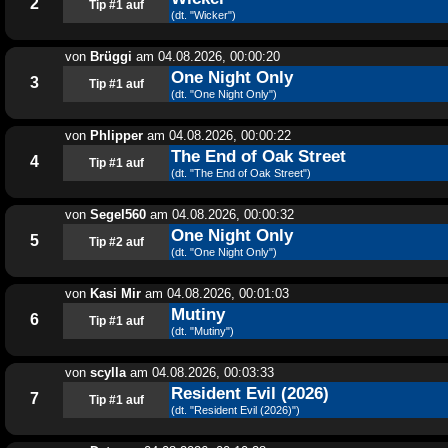
2
Tip #1 auf
(dt. "Wicker")
von
Brüggi
am
04.08.2026, 00:00:20
One Night Only
3
Tip #1 auf
(dt. "One Night Only")
von
Phlipper
am
04.08.2026, 00:00:22
The End of Oak Street
4
Tip #1 auf
(dt. "The End of Oak Street")
von
Segel560
am
04.08.2026, 00:00:32
One Night Only
5
Tip #2 auf
(dt. "One Night Only")
von
Kasi Mir
am
04.08.2026, 00:01:03
Mutiny
6
Tip #1 auf
(dt. "Mutiny")
von
scylla
am
04.08.2026, 00:03:33
Resident Evil (2026)
7
Tip #1 auf
(dt. "Resident Evil (2026)")