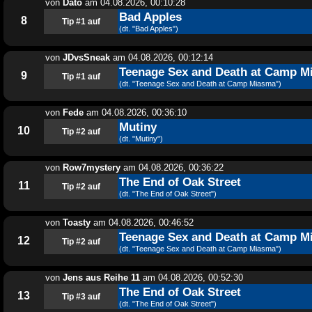
von
Dato
am
04.08.2026, 00:10:28
Bad Apples
8
Tip #1 auf
(dt. "Bad Apples")
von
JDvsSneak
am
04.08.2026, 00:12:14
Teenage Sex and Death at Camp M
9
Tip #1 auf
(dt. "Teenage Sex and Death at Camp Miasma")
von
Fede
am
04.08.2026, 00:36:10
Mutiny
10
Tip #2 auf
(dt. "Mutiny")
von
Row7mystery
am
04.08.2026, 00:36:22
The End of Oak Street
11
Tip #2 auf
(dt. "The End of Oak Street")
von
Toasty
am
04.08.2026, 00:46:52
Teenage Sex and Death at Camp M
12
Tip #2 auf
(dt. "Teenage Sex and Death at Camp Miasma")
von
Jens aus Reihe 11
am
04.08.2026, 00:52:30
The End of Oak Street
13
Tip #3 auf
(dt. "The End of Oak Street")