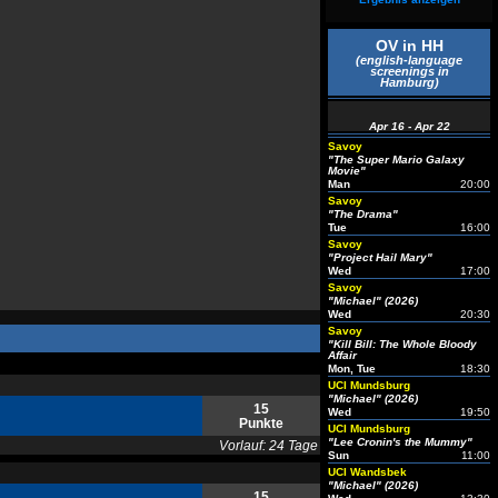
OV in HH
(english-language
screenings in
Hamburg)
Apr 16 - Apr 22
Savoy
"The Super Mario Galaxy
Movie"
Man
20:00
Savoy
"The Drama"
Tue
16:00
Savoy
"Project Hail Mary"
Wed
17:00
Savoy
"Michael" (2026)
Wed
20:30
Savoy
"Kill Bill: The Whole Bloody
Affair
Mon, Tue
18:30
UCI Mundsburg
"Michael" (2026)
15
Wed
19:50
Punkte
UCI Mundsburg
"Lee Cronin's the Mummy"
Vorlauf: 24 Tage
Sun
11:00
UCI Wandsbek
"Michael" (2026)
15