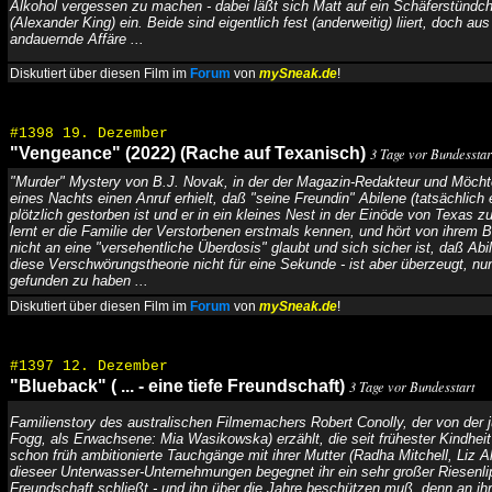
Alkohol vergessen zu machen - dabei läßt sich Matt auf ein Schäferstündc
(Alexander King) ein. Beide sind eigentlich fest (anderweitig) liiert, doch au
andauernde Affäre ...
Diskutiert über diesen Film im
Forum
von
mySneak.de
!
#1398 19. Dezember
"Vengeance" (2022) (Rache auf Texanisch)
3 Tage vor Bundesstar
"Murder" Mystery von B.J. Novak, in der der Magazin-Redakteur und Möch
eines Nachts einen Anruf erhielt, daß "seine Freundin" Abilene (tatsächlich 
plötzlich gestorben ist und er in ein kleines Nest in der Einöde von Texas 
lernt er die Familie der Verstorbenen erstmals kennen, und hört von ihrem 
nicht an eine "versehentliche Überdosis" glaubt und sich sicher ist, daß Ab
diese Verschwörungstheorie nicht für eine Sekunde - ist aber überzeugt, n
gefunden zu haben ...
Diskutiert über diesen Film im
Forum
von
mySneak.de
!
#1397 12. Dezember
"Blueback" ( ... - eine tiefe Freundschaft)
3 Tage vor Bundesstart
Familienstory des australischen Filmemachers Robert Conolly, der von der 
Fogg, als Erwachsene: Mia Wasikowska) erzählt, die seit frühester Kindheit
schon früh ambitionierte Tauchgänge mit ihrer Mutter (Radha Mitchell, Liz A
dieseer Unterwasser-Unternehmungen begegnet ihr ein sehr großer Riesenlip
Freundschaft schließt - und ihn über die Jahre beschützen muß, denn an ih