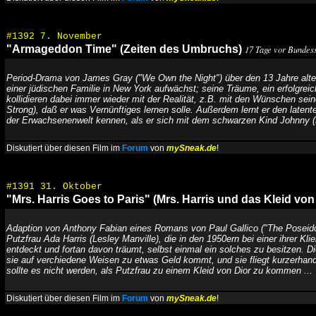
#1392 7. November
"Armageddon Time" (Zeiten des Umbruchs)
17 Tage vor Bundess
Period-Drama von James Gray ("We Own the Night") über den 13 Jahre alte
einer jüdischen Familie in New York aufwächst; seine Träume, ein erfolgreic
kollidieren dabei immer wieder mit der Realität, z.B. mit den Wünschen se
Strong), daß er was Vernünftiges lernen solle. Außerdem lernt er den late
der Erwachsenenwelt kennen, als er sich mit dem schwarzen Kind Johnny (Ja
Diskutiert über diesen Film im
Forum
von
mySneak.de
!
#1391 31. Oktober
"Mrs. Harris Goes to Paris" (Mrs. Harris und das Kleid von
Adaption von Anthony Fabian eines Romans von Paul Gallico ("The Poseido
Putzfrau Ada Harris (Lesley Manville), die in den 1950ern bei einer ihrer Kli
entdeckt und fortan davon träumt, selbst einmal ein solches zu besitzen.
sie auf verchiedene Weisen zu etwas Geld kommt, und sie fliegt kurzerhand
sollte es nicht werden, als Putzfrau zu einem Kleid von Dior zu kommen ...
Diskutiert über diesen Film im
Forum
von
mySneak.de
!