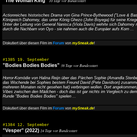
"The Woman King"
10 Tage vor Bundesstart
Actionreiches historisches Drama von Gina Prince-Bythewood ("Love & Bask
Königreich Dahomey, das unter König Ghezo (John Boyega) für seine Kriege
Unter der Leitung von General Nanisca (Viola Davis) wehrte sich Dahomey
durch die Nachbarn von Oyo - sie nahmen auch die Europäer aufs Korn ...
Diskutiert über diesen Film im
Forum
von
mySneak.de
!
#1385 19. September
"Bodies Bodies Bodies"
38 Tage vor Bundesstart
Horror-Komödie von Halina Reijn über das Pärchen Sophie (Amandla Stenbe
das Wochende bei Sophies bestem Freund David (Pete Davidson) zusammen 
mehreren Monaten nicht gesehen hat) verbringen wollen. Dort angekommen,
Vibes zwischen den Mädchen - doch das ist gar nichts im Vergleich zu dem
Runde "Bodies Bodies Bodies" spielen ...
Diskutiert über diesen Film im
Forum
von
mySneak.de
!
#1384 12. September
"Vesper" (2022)
24 Tage vor Bundesstart