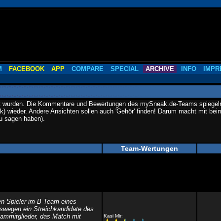
M
FACEBOOK
APP
COMPARE
SPECIAL
ARCHIVE
INFO
IMPR
eigt wurden. Die Kommentare und Bewertungen des mySneak.de-Teams spiegeln, 
) wieder. Andere Ansichten sollen auch 'Gehör' finden! Darum macht mit beim
zu sagen haben).
Team-Wertungen
en Spieler im B-Team eines
swegen ein Streichkandidate des
eammitglieder, das Match mit
Kasi Mir: