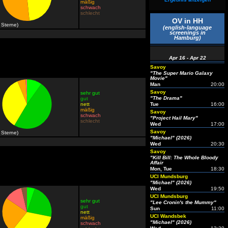
mäßig
schwach
schlecht
OV in HH
 Sterne)
(english-language
screenings in
Hamburg)
Apr 16 - Apr 22
Savoy
"The Super Mario Galaxy
Movie"
Man
20:00
Savoy
sehr gut
"The Drama"
gut
nett
Tue
16:00
mäßig
Savoy
schwach
"Project Hail Mary"
schlecht
Wed
17:00
Savoy
 Sterne)
"Michael" (2026)
Wed
20:30
Savoy
"Kill Bill: The Whole Bloody
Affair
Mon, Tue
18:30
UCI Mundsburg
"Michael" (2026)
Wed
19:50
UCI Mundsburg
sehr gut
"Lee Cronin's the Mummy"
gut
Sun
11:00
nett
UCI Wandsbek
mäßig
"Michael" (2026)
schwach