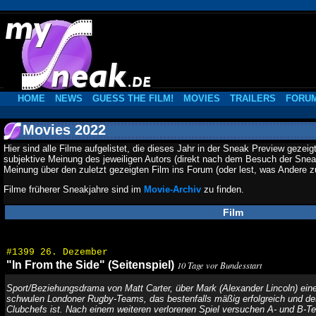
HOME
NEWS
GUESS THE FILM!
MOVIES
TRAILERS
FORU
Movies 2022
Hier sind alle Filme aufgelistet, die dieses Jahr in der Sneak Preview gez
subjektive Meinung des jeweiligen Autors (direkt nach dem Besuch der Sneak
Meinung über den zuletzt gezeigten Film ins Forum (oder lest, was Andere 
Filme früherer Sneakjahre sind im
Movie-Archiv
zu finden.
Film
#1399 26. Dezember
"In From the Side" (Seitenspiel)
10 Tage vor Bundesstart
Sport/Beziehungsdrama von Matt Carter, über Mark (Alexander Lincoln) ein
schwulen Londoner Rugby-Teams, das bestenfalls mäßig erfolgreich und de
Clubchefs ist. Nach einem weiteren verlorenen Spiel versuchen A- und B-T