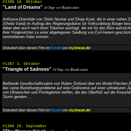
#1388 10. Oktober
"Land of Dreams"
24 Tage vor Bundesstart
Arthouse-Dramödie von Shirin Neshat und Shoja Azari, die in einer nahen Zu
(Sheila Vand) im Auftrag des Regierungsbüros für Volkszählung Bürger besu
dabei aber auch nach ihren Träumen ausfragt, die sie für das Büro aufzeich
ihrer Vorgesetzten zu einer abgelegenen Siedlung von Exil-Iranern geschickt 
verstorbenen Vater erinnert ...
Diskutiert über diesen Film im
Forum
von
mySneak.de
!
#1387 3. Oktober
"Triangle of Sadness"
10 Tage vor Bundesstart
Beißende Gesellschaftssatire von Ruben Östlund über ein Model-Pärchen (H
das seine Beziehungsprobleme auf eine Gratisreise auf einer urltrateuren Ja
von Ultrareichen und Privilegierten treffen, die den Überfluß auf der Kreuzfah
Sturm geraten ...
Diskutiert über diesen Film im
Forum
von
mySneak.de
!
#1386 26. September