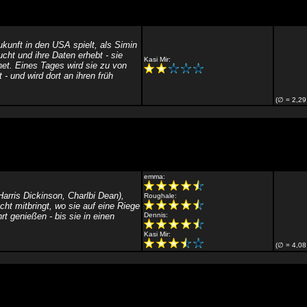
kunft in den USA spielt, als Simin
cht und ihre Daten erhebt - sie
Kasi Mir:
net. Eines Tages wird sie zu von
- und wird dort an ihren früh
(∅ = 2,29
emma:
arris Dickinson, Charlbi Dean),
Roughale:
cht mitbringt, wo sie auf eine Riege
rt genießen - bis sie in einen
Dennis:
Kasi Mir:
(∅ = 4,08