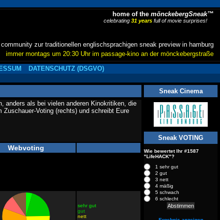
home of the
mönckebergSneak™
celebrating
31 years
full of movie surprises!
community zur traditionellen englischsprachigen sneak preview in hamburg
immer montags um 20:30 Uhr im passage-kino an der mönckebergstraße
ESSUM
DATENSCHUTZ (DSGVO)
Sneak Cinema
anders als bei vielen anderen Kinokritiken, die
 Zuschauer-Voting (rechts) und schreibt Eure
Sneak VOTING
Webvoting
Wie bewertet Ihr #1587
"LifeHACK"?
1 sehr gut
2 gut
3 nett
4 mäßig
5 schwach
6 schlecht
sehr gut
gut
nett
Ergebnis anzeigen