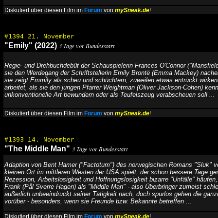
Diskutiert über diesen Film im
Forum
von
mySneak.de
!
#1394 21. November
"Emily" (2022)
3 Tage vor Bundesstart
Regie- und Drehbuchdebüt der Schauspielerin Frances O'Connor ("Mansfield
sie den Werdegang der Schriftstellerin Emily Brontë (Emma Mackey) nacherz
sie zeigt Emmily als scheu und schüchtern, zuweilen etwas entrückt wirkend,
arbeitet, als sie den jungen Pfarrer Weightman (Oliver Jackson-Cohen) kennen
unkonventionelle Art bewundern oder als Teufelszeug verabscheuen soll ...
Diskutiert über diesen Film im
Forum
von
mySneak.de
!
#1393 14. November
"The Middle Man"
3 Tage vor Bundesstart
Adaption von Bent Hamer ("Factotum") des norwegischen Romans "Sluk" vo
kleinen Ort im mittleren Westen der USA spielt, der schon bessere Tage ge
Rezession, Arbeitslosigkeit und Hoffnungslosigkeit bizarre "Unfälle" häufen,
Frank (Pål Sverre Hagen) als "Middle Man" - also Überbringer zumeist schle
äußerlich unbeeindruckt seiner Tätigkeit nach, doch spurlos gehen die ga
vorüber - besonders, wenn sie Freunde bzw. Bekannte betreffen ...
Diskutiert über diesen Film im
Forum
von
mySneak.de
!