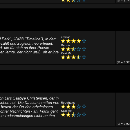
(∅ = 2,74
emma:
 Park", #0483 "Timeline"), in dem
ählt und zugleich neu erfindet;
Dennis:
 die für sich an ihrer Poesie
 lernte, der nicht weiß, ob er ihre
Kasi Mir:
(∅ = 3,37
n Lars Saabye Christensen, der in
sehen hat. Die Da sich inmitten von
Roughale:
 heuert der Ort den arbeitslosen
chter Nachrichten - an. Frank geht
Kasi Mir:
nzen Todesmeldungen nicht an ihm
(∅ = 2,93