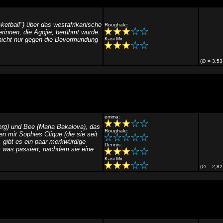
etball") über das westafrikanische
Roughale:
rinnen, die Agojie, berühmt wurde.
 nicht nur gegen die Bevormundung
Kasi Mir:
(∅ = 3,53
emma:
rg) und Bee (Maria Bakalova), das
Roughale:
mit Sophies Clique (die sie seit
 gibt es ein paar merkwürdige
Dennis:
 was passiert, nachdem sie eine
Kasi Mir:
(∅ = 2,82