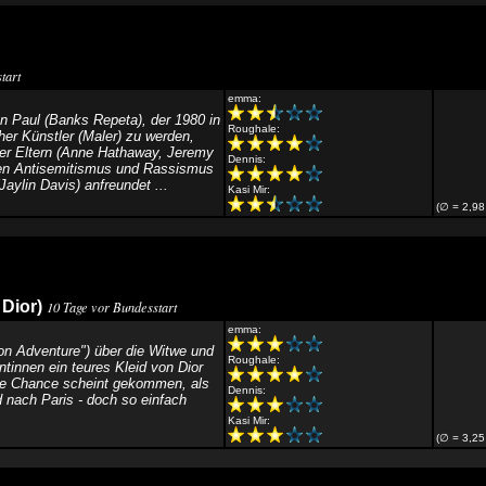
tart
emma:
n Paul (Banks Repeta), der 1980 in
Roughale:
her Künstler (Maler) zu werden,
iner Eltern (Anne Hathaway, Jeremy
Dennis:
nten Antisemitismus und Rassismus
ylin Davis) anfreundet ...
Kasi Mir:
(∅ = 2,98
 Dior)
10 Tage vor Bundesstart
emma:
n Adventure") über die Witwe und
Roughale:
entinnen ein teures Kleid von Dior
 Die Chance scheint gekommen, als
Dennis:
 nach Paris - doch so einfach
Kasi Mir:
(∅ = 3,25