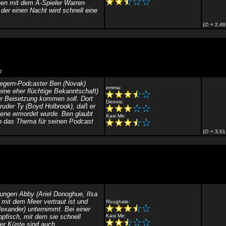
hen mit dem A-Spieler Warren
s der einen Nacht wird schnell eine
(∅ = 2,48
t
tegern-Podcaster Ben (Novak)
emma:
eine eher flüchtige Bekanntschaft)
zur Beisetzung kommen soll. Dort
Dennis:
Bruder Ty (Boyd Holbrook), daß er
ilene ermordet wurde. Ben glaubt
Kasi Mir:
un das Thema für seinen Podcast
(∅ = 3,61
jungen Abby (Ariel Donoghue, Ilsa
 mit dem Meer vertraut ist und
Roughale:
lexander) unternimmt. Bei einer
pfisch, mit dem sie schnell
Kasi Mir:
rer Küste sind auch