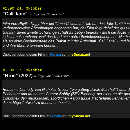
#1390 24. Oktober
"Call Jane"
38 Tage vor Bundesstart
Film von Phyllis Nagy über die "Jane Collective", die um das Jahr 1970 her
verbotenerweise Abtreibungen angeboten hat; der Film folgt dabei der gutsit
Banks), deren zweite Schwangerschaft ihr Leben bedroht - doch die Ärzte v
indizierte Abtreibung, weil das Kind eine gute Überlebenschance hat. Nach e
sie an einer Bushaltestelle das Plakat mit der Aufschrift "Call Jane" - und l
und ihre Mitstreiterinnen kennen ...
Diskutiert über diesen Film im
Forum
von
mySneak.de
!
#1389 17. Oktober
"Bros" (2022)
10 Tage vor Bundesstart
Romantic Comedy von Nicholas Stoller ("Forgetting Sarah Marshall") über 
Podcaster und Museums-Curator Bobby (Billy Eichner), der nicht an die große
Diskothek den muskulösen, sportlichen Aaron (Luke Macfarlane) kennenlern
die richtige Antwort zu kennen scheint ...
Diskutiert über diesen Film im
Forum
von
mySneak.de
!