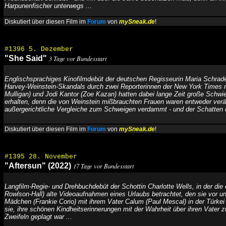
Harpunenfischer unterwegs ...
Diskutiert über diesen Film im
Forum
von
mySneak.de
!
#1396 5. Dezember
"She Said"
3 Tage vor Bundesstart
Englischsprachiges Kinofilmdebüt der deutschen Regisseurin Maria Schrade
Harvey-Weinstein-Skandals durch zwei Reporterinnen der New York Times
Mulligan) und Jodi Kantor (Zoe Kazan) hatten dabei lange Zeit große Schwie
erhalten, denn die von Weinstein mißbrauchten Frauen waren entweder verä
außergerichtliche Vergleiche zum Schweigen verdammt - und der Schatten 
Diskutiert über diesen Film im
Forum
von
mySneak.de
!
#1395 28. November
"Aftersun" (2022)
17 Tage vor Bundesstart
Langfilm-Regie- und Drehbuchdebüt der Schottin Charlotte Wells, in der die 
Rowlson-Hall) alte Videoaufnahmen eines Urlaubs betrachtet, den sie vor u
Mädchen (Frankie Corio) mit ihrem Vater Calum (Paul Mescal) in der Türkei 
sie, ihre schönen Kindheitserinnerungen mit der Wahrheit über ihren Vater
Zweifeln geplagt war ...