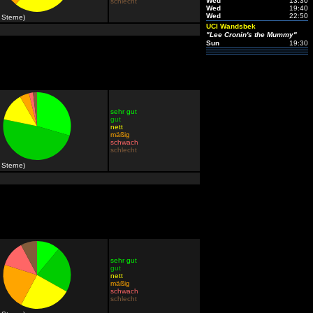
Wed
13:30
schlecht
Wed
19:40
Wed
22:50
 Sterne)
UCI Wandsbek
"Lee Cronin's the Mummy"
Sun
19:30
sehr gut
gut
nett
mäßig
schwach
schlecht
 Sterne)
sehr gut
gut
nett
mäßig
schwach
schlecht