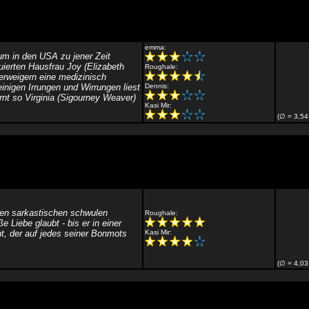
emma:
um in den USA zu jener Zeit
uierten Hausfrau Joy (Elizabeth
Roughale:
erweigern eine medizinisch
inigen Irrungen und Wirrungen liest
Dennis:
ernt so Virginia (Sigourney Weaver)
Kasi Mir:
(∅ = 3,54
den sarkastischen schwulen
Roughale:
 Liebe glaubt - bis er in einer
t, der auf jedes seiner Bonmots
Kasi Mir:
(∅ = 4,03