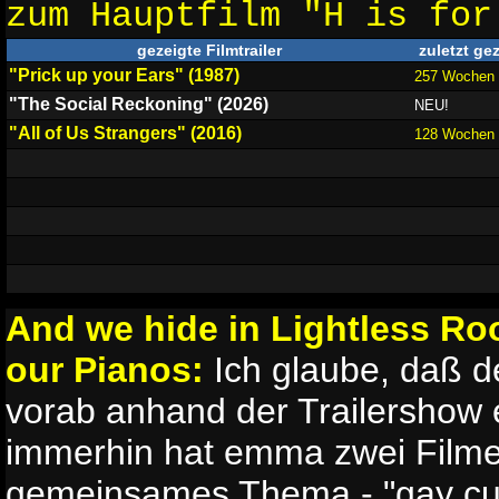
zum Hauptfilm "H is fo
gezeigte Filmtrailer
zuletzt ge
"Prick up your Ears" (1987)
257 Wochen
"The Social Reckoning" (2026)
NEU!
"All of Us Strangers" (2016)
128 Wochen
And we hide in Lightless R
our Pianos:
Ich glaube, daß d
vorab anhand der Trailershow e
immerhin hat emma zwei Filme 
gemeinsames Thema - "gay cult