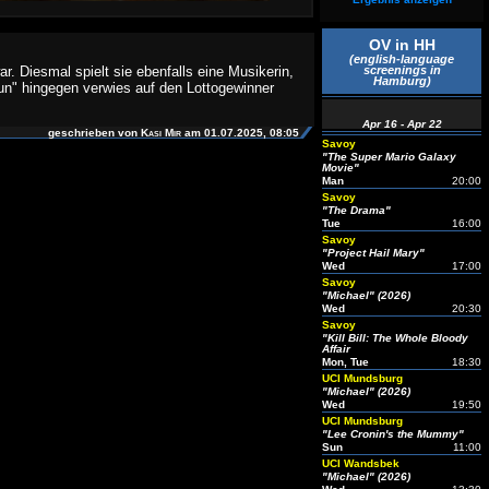
OV in HH
(english-language
r. Diesmal spielt sie ebenfalls eine Musikerin,
screenings in
Hamburg)
un" hingegen verwies auf den Lottogewinner
Apr 16 - Apr 22
geschrieben von
Kasi Mir
am 01.07.2025, 08:05
Savoy
"The Super Mario Galaxy
Movie"
Man
20:00
Savoy
"The Drama"
Tue
16:00
Savoy
"Project Hail Mary"
Wed
17:00
Savoy
"Michael" (2026)
Wed
20:30
Savoy
"Kill Bill: The Whole Bloody
Affair
Mon, Tue
18:30
UCI Mundsburg
"Michael" (2026)
Wed
19:50
UCI Mundsburg
"Lee Cronin's the Mummy"
Sun
11:00
UCI Wandsbek
"Michael" (2026)