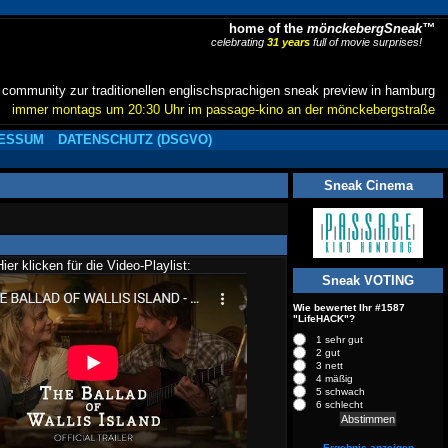
home of the
mönckebergSneak™
celebrating
31 years
full of movie surprises!
community zur traditionellen englischsprachigen sneak preview in hamburg
immer montags um 20:30 Uhr im passage-kino an der mönckebergstraße
ESSUM
DATENSCHUTZ (DSGVO)
Sneak Cinema
Hier klicken für die Video-Playlist:
Sneak VOTING
Wie bewertet Ihr #1587
"LifeHACK"?
1 sehr gut
2 gut
3 nett
4 mäßig
5 schwach
6 schlecht
Ergebnis anzeigen