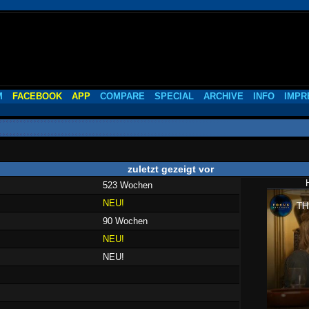
M
FACEBOOK
APP
COMPARE
SPECIAL
ARCHIVE
INFO
IMPR
zuletzt gezeigt vor
523 Wochen
NEU!
90 Wochen
NEU!
NEU!