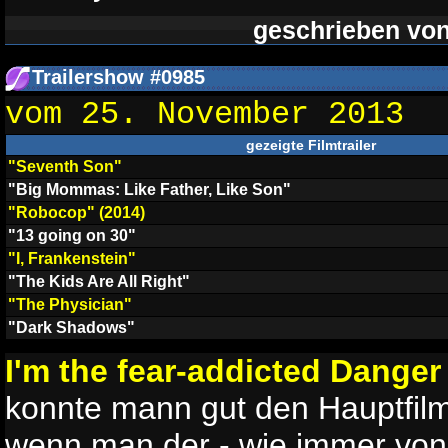
geschrieben vo
Trailershow #0985
vom 25. November 2013
gezeigte Filmtrailer
"Seventh Son"
"Big Mommas: Like Father, Like Son"
"Robocop" (2014)
"13 going on 30"
"I, Frankenstein"
"The Kids Are All Right"
"The Physician"
"Dark Shadows"
I'm the fear-addicted Danger 
konnte mann gut den Hauptfilm
wenn man der - wie immer vo