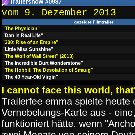
Trailershow #0987
vom 9. Dezember 2013
gezeigte Filmtrailer
"The Physician"
"Dan in Real Life"
"300: Rise of an Empire"
"Little Miss Sunshine"
"The Wolf of Wall Street" (2013)
"The Incredible Burt Wonderstone"
"The Hobbit: The Desolation of Smaug"
"The 40 Year-Old Virgin"
I cannot face this world, tha
Trailerfee emma spielte heute
Vernebelungs-Karte aus - eine
funktioniert hätte, wenn "Anch
zwei Monate von seinem Deutsc