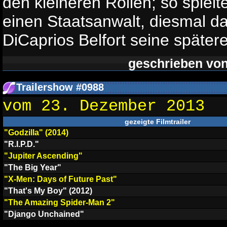
den kleineren Rollen; so spiel
einen Staatsanwalt, diesmal dar
DiCaprios Belfort seine spätere
geschrieben vo
Trailershow #0988
vom 23. Dezember 2013
gezeigte Filmtrailer
"Godzilla" (2014)
"R.I.P.D."
"Jupiter Ascending"
"The Big Year"
"X-Men: Days of Future Past"
"That's My Boy" (2012)
"The Amazing Spider-Man 2"
"Django Unchained"