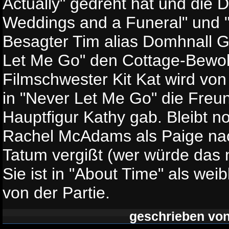
Actually" gedreht hat und die 
Weddings and a Funeral" und "N
Besagter Tim alias Domhnall Gl
Let Me Go" den Cottage-Bewo
Filmschwester Kit Kat wird von 
in "Never Let Me Go" die Freu
Hauptfigur Kathy gab. Bleibt n
Rachel McAdams als Paige na
Tatum vergißt (wer würde das 
Sie ist in "About Time" als wei
von der Partie.
geschrieben vo