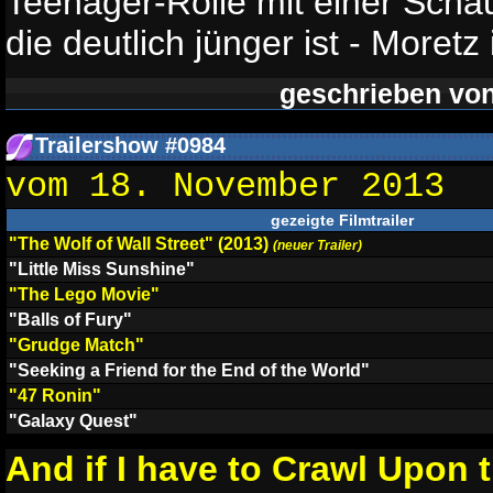
Teenager-Rolle mit einer Schau
die deutlich jünger ist - Moretz 
geschrieben vo
Trailershow #0984
vom 18. November 2013
gezeigte Filmtrailer
"The Wolf of Wall Street" (2013)
(neuer Trailer)
"Little Miss Sunshine"
"The Lego Movie"
"Balls of Fury"
"Grudge Match"
"Seeking a Friend for the End of the World"
"47 Ronin"
"Galaxy Quest"
And if I have to Crawl Upon 