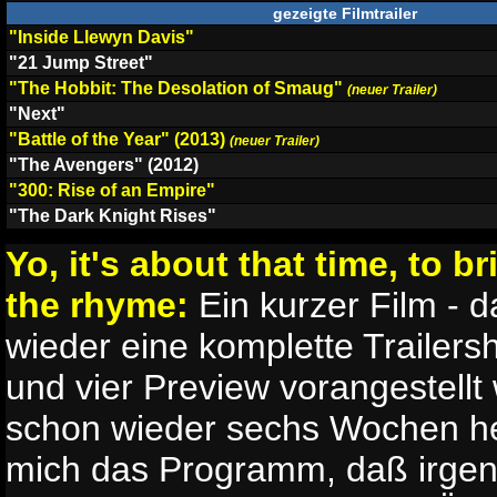
gezeigte Filmtrailer
"Inside Llewyn Davis"
"21 Jump Street"
"The Hobbit: The Desolation of Smaug"
(neuer Trailer)
"Next"
"Battle of the Year" (2013)
(neuer Trailer)
"The Avengers" (2012)
"300: Rise of an Empire"
"The Dark Knight Rises"
Yo, it's about that time, to b
the rhyme:
Ein kurzer Film - 
wieder eine komplette Trailers
und vier Preview vorangestellt 
schon wieder sechs Wochen he
mich das Programm, daß irgen