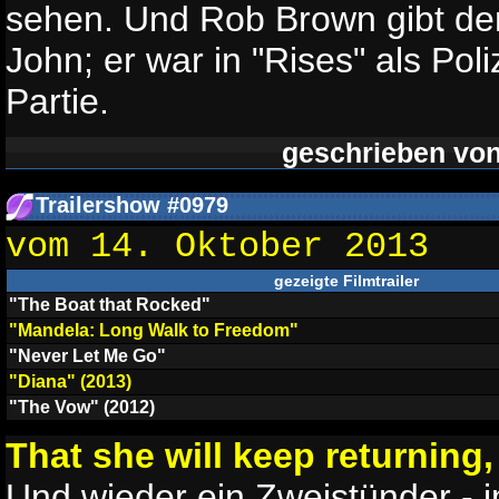
sehen. Und Rob Brown gibt d
John; er war in "Rises" als Poli
Partie.
geschrieben vo
Trailershow #0979
vom 14. Oktober 2013
gezeigte Filmtrailer
"The Boat that Rocked"
"Mandela: Long Walk to Freedom"
"Never Let Me Go"
"Diana" (2013)
"The Vow" (2012)
That she will keep returning
Und wieder ein Zweistünder - i