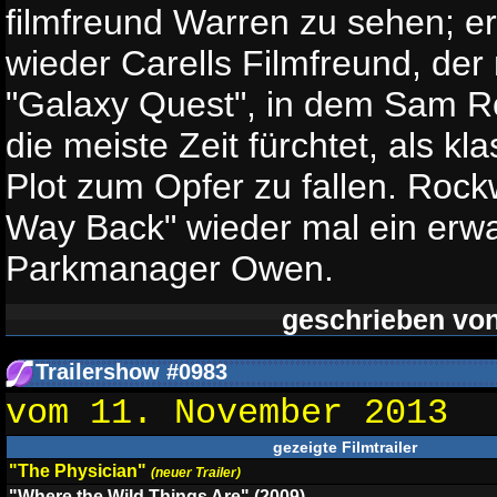
filmfreund Warren zu sehen; er
wieder Carells Filmfreund, der 
"Galaxy Quest", in dem Sam R
die meiste Zeit fürchtet, als k
Plot zum Opfer zu fallen. Rockw
Way Back" wieder mal ein erw
Parkmanager Owen.
geschrieben vo
Trailershow #0983
vom 11. November 2013
gezeigte Filmtrailer
"The Physician"
(neuer Trailer)
"Where the Wild Things Are" (2009)