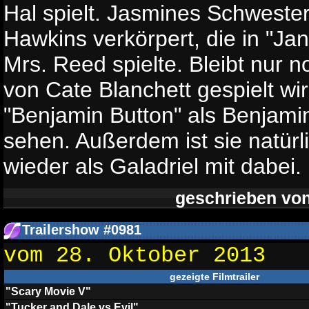
Hal spielt. Jasmines Schwester
Hawkins verkörpert, die in "Ja
Mrs. Reed spielte. Bleibt nur n
von Cate Blanchett gespielt wir
"Benjamin Button" als Benjami
sehen. Außerdem ist sie natürl
wieder als Galadriel mit dabei.
geschrieben vo
Trailershow #0981
vom 28. Oktober 2013
gezeigte Filmtrailer
"Scary Movie V"
"Tucker and Dale vs Evil"