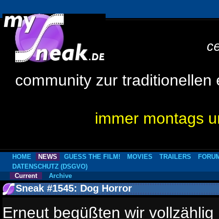
c
community zur traditionellen
immer montags um
HOME
NEWS
GUESS THE FILM!
MOVIES
TRAILERS
FORU
DATENSCHUTZ (DSGVO)
Current
Archive
Sneak #1545: Dog Horror
Erneut begüßten wir vollzählig