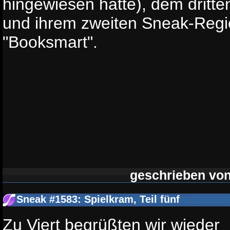
hingewiesen hatte), dem dritten
und ihrem zweiten Sneak-Reg
"Booksmart".
geschrieben vo
Sneak #1583: Spielkram, Teil fünf
Zu Viert begrüßten wir wieder