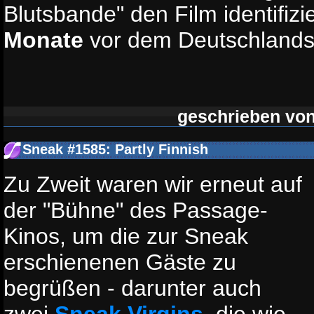
Blutsbande" den Film identifizi
Monate
vor dem Deutschlandsta
geschrieben vo
Sneak #1585: Partly Finnish
Zu Zweit waren wir erneut auf
der "Bühne" des Passage-
Kinos, um die zur Sneak
erschienenen Gäste zu
begrüßen - darunter auch
zwei
Sneak Virgins
, die wie