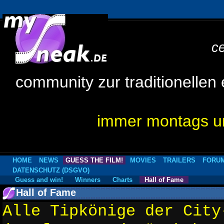
c
community zur traditionellen
immer montags um
HOME
NEWS
GUESS THE FILM!
MOVIES
TRAILERS
FORU
DATENSCHUTZ (DSGVO)
Guess and win!
Winners
Charts
Hall of Fame
Hall of Fame
Alle Tipkönige der City