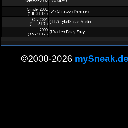
Sommer 2002
(83) Mike31
Grindel 2001
(64) Christoph Petersen
(1.8.-31.12.)
City 2001
(38,7) TylerD alias Martin
(1.1.-31.7.)
2000
(10x) Leo Faray Zaky
(3.5.-31.12.)
©2000-2026
mySneak.d