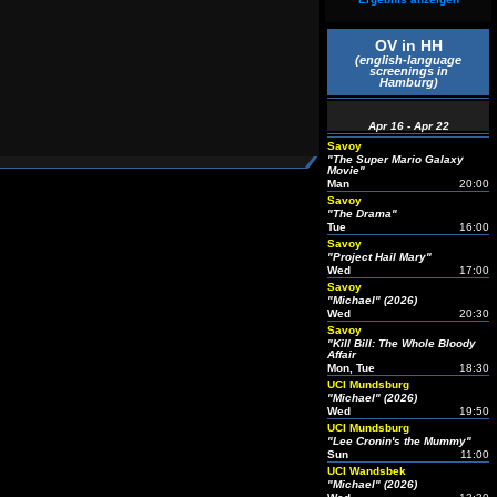
OV in HH
(english-language
screenings in
Hamburg)
Apr 16 - Apr 22
Savoy
"The Super Mario Galaxy
Movie"
Man
20:00
Savoy
"The Drama"
Tue
16:00
Savoy
"Project Hail Mary"
Wed
17:00
Savoy
"Michael" (2026)
Wed
20:30
Savoy
"Kill Bill: The Whole Bloody
Affair
Mon, Tue
18:30
UCI Mundsburg
"Michael" (2026)
Wed
19:50
UCI Mundsburg
"Lee Cronin's the Mummy"
Sun
11:00
UCI Wandsbek
"Michael" (2026)