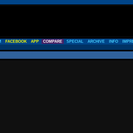
M
FACEBOOK
APP
COMPARE
SPECIAL
ARCHIVE
INFO
IMPR