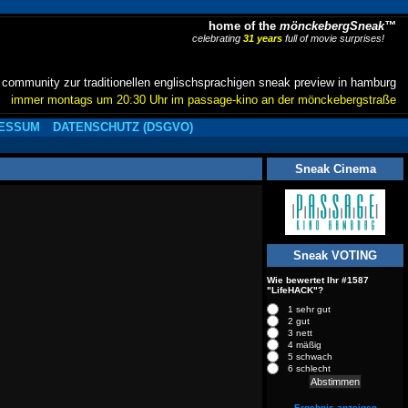
home of the
mönckebergSneak™
celebrating
31 years
full of movie surprises!
community zur traditionellen englischsprachigen sneak preview in hamburg
immer montags um 20:30 Uhr im passage-kino an der mönckebergstraße
ESSUM
DATENSCHUTZ (DSGVO)
Sneak Cinema
Sneak VOTING
Wie bewertet Ihr #1587
"LifeHACK"?
1 sehr gut
2 gut
3 nett
4 mäßig
5 schwach
6 schlecht
Ergebnis anzeigen