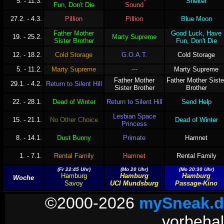
5. - 11.3.
Shelter
Fun, Don't Die
Sound
27.2. - 4.3.
Pillion
Pillion
Blue Moon
Father Mother
Good Luck, Have
19. - 25.2.
Marty Supreme
Sister Brother
Fun, Don't Die
12. - 18.2.
Cold Storage
G.O.A.T.
Cold Storage
5. - 11.2.
Marty Supreme
---
Marty Supreme
Father Mother
Father Mother Siste
29.1. - 4.2.
Return to Silent Hill
Sister Brother
Brother
22. - 28.1.
Dead of Winter
Return to Silent Hill
Send Help
Lesbian Space
15. - 21.1.
No Other Choice
Dead of Winter
Princess
8. - 14.1.
Dust Bunny
Primate
Hamnet
1. - 7.1.
Rental Family
Hamnet
Rental Family
(Fr 22:45 Uhr)
(Mo 20 Uhr)
(Mo 20:30 Uhr)
Hamburg
Hamburg
Hamburg
Woche
Savoy
UCI Mundsburg
Passage-Kino
©2000-2026
mySneak.d
vorbehal