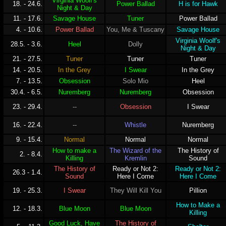
Virginia Woolf's
18. - 24.6.
Power Ballad
H is for Hawk
Night & Day
11. - 17.6.
Savage House
Tuner
Power Ballad
4. - 10.6.
Power Ballad
You, Me & Tuscany
Savage House
Virginia Woolf's
28.5. - 3.6.
Heel
Dolly
Night & Day
21. - 27.5.
Tuner
Tuner
Tuner
14. - 20.5.
In the Grey
I Swear
In the Grey
7. - 13.5.
Obsession
Solo Mio
Heel
30.4. - 6.5.
Nuremberg
Nuremberg
Obsession
23. - 29.4.
--
Obsession
I Swear
16. - 22.4.
--
Whistle
Nuremberg
9. - 15.4.
Normal
Normal
Normal
How to make a
The Wizard of the
The History of
2. - 8.4.
Killing
Kremlin
Sound
The History of
Ready or Not 2:
Ready or Not 2:
26.3 - 1.4.
Sound
Here I Come
Here I Come
19. - 25.3.
I Swear
They Will Kill You
Pillion
How to Make a
12. - 18.3.
Blue Moon
Blue Moon
Killing
Good Luck, Have
The History of