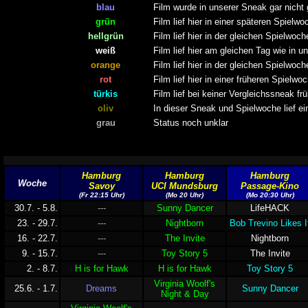
blau
Film wurde in unserer Sneak gar nicht 
grün
Film lief hier in einer späteren Spielw
hellgrün
Film lief hier in der gleichen Spielwoc
weiß
Film lief hier am gleichen Tag wie in 
orange
Film lief hier in der gleichen Spielwoch
rot
Film lief hier in einer früheren Spielw
türkis
Film lief bei keiner Vergleichssneak frü
oliv
In dieser Sneak und Spielwoche lief ei
grau
Status noch unklar
Hamburg
Hamburg
Hamburg
Woche
Savoy
UCI Mundsburg
Passage-Kino
(Fr 22:15 Uhr)
(Mo 20 Uhr)
(Mo 20:30 Uhr)
30.7. - 5.8.
---
Sunny Dancer
LifeHACK
23. - 29.7.
---
Nightborn
Bob Trevino Likes I
16. - 22.7.
---
The Invite
Nightborn
9. - 15.7.
---
Toy Story 5
The Invite
2. - 8.7.
H is for Hawk
H is for Hawk
Toy Story 5
Virginia Woolf's
25.6. - 1.7.
Dreams
Sunny Dancer
Night & Day