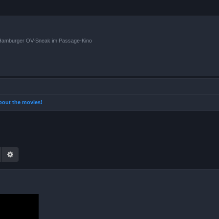
n Hamburger OV-Sneak im Passage-Kino
 about the movies!
Suche
Erweiterte Suche