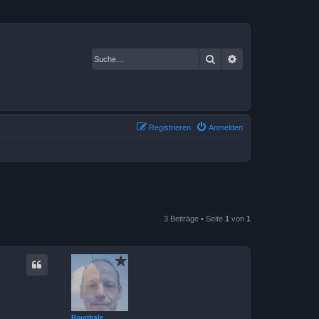
Suche
Erweiterte Suche
Registrieren
Anmelden
3 Beiträge • Seite
1
von
1
Roughale