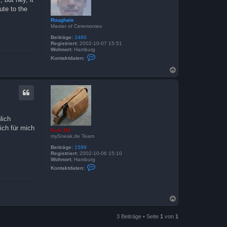
e
ute to the
n
Roughale
Master of Ceremonies
Beiträge:
2466
Registriert:
2002-10-07 15:51
Wohnort:
Hamburg
K
Kontaktdaten:
o
n
N
t
a
a
c
k
h
t
o
d
a
b
t
e
e
lich
n
n
ich für mich
v
Kasi Mir
o
mySneak.de Team
n
R
Beiträge:
1599
o
Registriert:
2002-10-06 15:10
u
Wohnort:
Hamburg
g
K
Kontaktdaten:
h
o
a
n
l
t
e
a
k
N
t
a
d
c
a
3 Beiträge • Seite
1
von
1
h
t
o
e