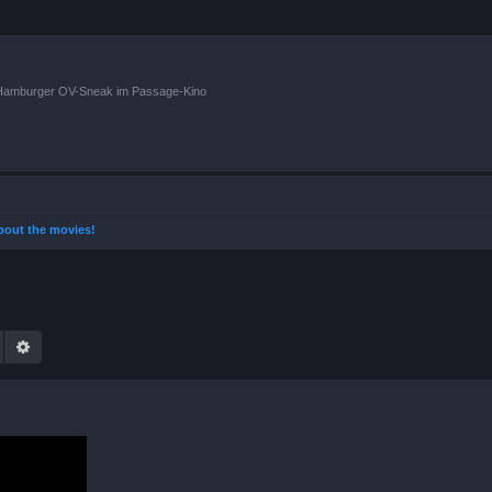
n Hamburger OV-Sneak im Passage-Kino
 about the movies!
Suche
Erweiterte Suche