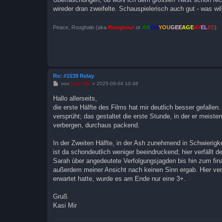
a
wireder dran zweifelte. Schauspielerisch auch gut - was will
g
Peace, Roughale (aka
Roughoul
or
AR
OH
YOU
GEE
AGE
AY
EL
EE
)
Re: #1539 Relay
B
von
Kasi Mir
»
2025-09-04 10:48
e
i
Hallo allerseits,
t
die erste Hälfte des Films hat mir deutlich besser gefalle
r
a
versprüht; das gestaltet die erste Stunde, in der er meis
g
verbergen, durchaus packend.
In der Zweiten Hälfte, in der Ash zunehmend in Schwierigke
ist da schondeutlich weniger beeindruckend; hier verfällt 
Sarah über angedeutete Verfolgungsjagden bis hin zum fina
außerdem meiner Ansicht nach keinen Sinn ergab. Hier ver
erwartet hatte, wurde es am Ende nur eine 3+.
Gruß
Kasi Mir