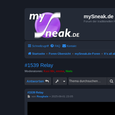
mySneak.de
Forum der traditionelle
Schnellzugriff
FAQ
Kontakt
Startseite
Foren-Übersicht
mySneak.de-Foren
It's all
#1539 Relay
Moderatoren:
Kasi Mir
,
emma
,
Niels
Antworten
#1539 Relay
B
von
Roughale
»
2025-09-01 23:05
e
i
t
r
a
g