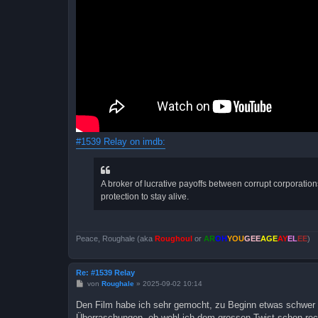
#1539 Relay on imdb:
A broker of lucrative payoffs between corrupt corporatio
protection to stay alive.
Peace, Roughale (aka
Roughoul
or
AR
OH
YOU
GEE
AGE
AY
EL
EE
)
Re: #1539 Relay
B
von
Roughale
»
2025-09-02 10:14
e
i
Den Film habe ich sehr gemocht, zu Beginn etwas schwer 
t
Überraschungen, ob wohl ich dem grossen Twist schon rec
r