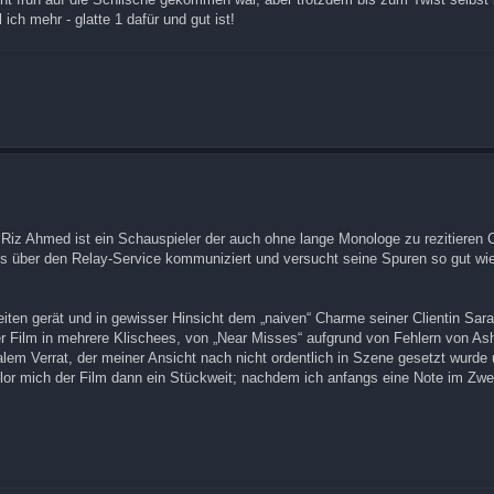
 ich mehr - glatte 1 dafür und gut ist!
n. Riz Ahmed ist ein Schauspieler der auch ohne lange Monologe zu rezitieren
tens über den Relay-Service kommuniziert und versucht seine Spuren so gut wi
iten gerät und in gewisser Hinsicht dem „naiven“ Charme seiner Clientin Sarah
der Film in mehrere Klischees, von „Near Misses“ aufgrund von Fehlern von As
lem Verrat, der meiner Ansicht nach nicht ordentlich in Szene gesetzt wurde
lor mich der Film dann ein Stückweit; nachdem ich anfangs eine Note im Zwe