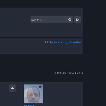
Suche
Erweiterte Suche
Registrieren
Anmelden
3 Beiträge • Seite
1
von
1
Roughale