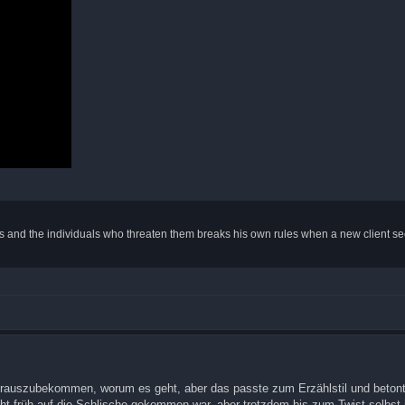
ns and the individuals who threaten them breaks his own rules when a new client se
rauszubekommen, worum es geht, aber das passte zum Erzählstil und betont
ht früh auf die Schlische gekommen war, aber trotzdem bis zum Twist selbst