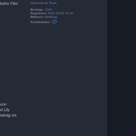
mySneak.de Team
tzkis Film
m
Beiträge:
1599
Registriert:
2002-10-06 15:10
Wohnort:
Hamburg
K
Kontaktdaten:
o
n
t
a
k
t
d
a
t
e
n
v
o
n
K
a
s
i
M
i
r
 von
d Lily
eitrag ins