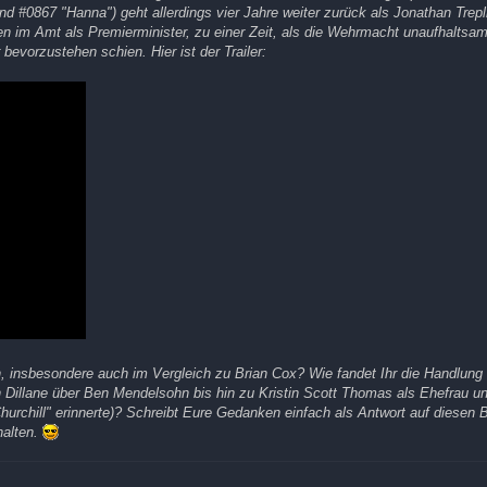
 #0867 "Hanna") geht allerdings vier Jahre weiter zurück als Jonathan Trepli
hen im Amt als Premierminister, zu einer Zeit, als die Wehrmacht unaufhaltsa
bevorzustehen schien. Hier ist der Trailer:
n, insbesondere auch im Vergleich zu Brian Cox? Wie fandet Ihr die Handlung
 Dillane über Ben Mendelsohn bis hin zu Kristin Scott Thomas als Ehefrau un
"Churchill" erinnerte)? Schreibt Eure Gedanken einfach als Antwort auf diesen B
halten.