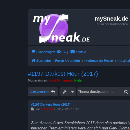
mySneak.de
Forum der traditionelle
Schnellzugriff
FAQ
Kontakt
Startseite
Foren-Übersicht
mySneak.de-Foren
It's all
#1197 Darkest Hour (2017)
Moderatoren:
Kasi Mir
,
emma
,
Niels
Antworten
#1197 Darkest Hour (2017)
B
von
Kasi Mir
»
2017-12-26 1:16
e
i
t
Zum Abschluß des Sneakjahres 2017 dann also nochmal Win
r
a
britischen Premierministers versucht sich nun Gary Oldman 
g