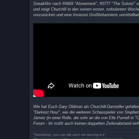
Sneakfilm nach #0669 "Atonement", #0777 "The Soloist" und
und zeigt Churchill in den seinen ersten, turbulenten Woc
vorzurücken und eine Invasion Großbritanniens unmittelbar 
Wie hat Euch Gary Oldman als Churchill-Darsteller gefalle
"Darkest Hour", wie die weiteren Schauspieler von Stephen
James (in einer Rolle, die sehr an die von Elle Purnell in 
Forum - ihr müßt auch keinen doppelten Zeilenabstand ein
"Sometimes, you can still catch me dancing in it."