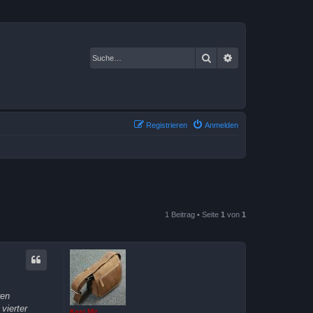
Suche
Erweiterte Suche
Registrieren
Anmelden
1 Beitrag • Seite
1
von
1
ren
vierter
Kasi Mir