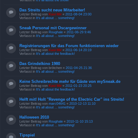
Verfasst in
It's all about the show!
Das Streits sucht neue Mitarbeiter!
Letzter Beitrag von
Kasi Mir
«
2011-08-04 23:00
Verfasst in
It's all about ... something!
Sneak Personal mit Oscargewinner
Letzter Beitrag von
Roughale
«
2011-06-29 9:46
Verfasst in
It's all about ... something!
Registrierungen für das Forum funktionieren wieder
Letzter Beitrag von
Kasi Mir
«
2011-06-14 20:19
Verfasst in
It's all about the feedback!
Das Grindelkino 1980
Letzter Beitrag von
brötchen
«
2011-04-25 21:36
Verfasst in
It's all about ... something!
Keine Schreibrechte mehr für Gäste von mySneak.de
Letzter Beitrag von
Kasi Mir
«
2011-01-23 20:25
Verfasst in
It's all about the feedback!
Helft mit! Holt "Revenge of the Electric Car" ins Streits!
Letzter Beitrag von
marc04641
«
2010-12-13 11:10
Verfasst in
It's all about ... something!
Halloween 2010
Letzter Beitrag von
Roughale
«
2010-11-10 15:13
Verfasst in
It's all about ... something!
Tipspiel