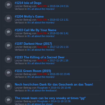
#1214 Isle of Dogs
Letzter Beitrag von
Kasi Mir
«
2018-04-24 0:16
Verfasst in
It's all about the movies!
#1204 Molly's Game
Letzter Beitrag von
Kasi Mir
«
2018-02-13 1:31
Verfasst in
It's all about the movies!
#1203 Call Me By Your Name
Letzter Beitrag von
Kasi Mir
«
2018-02-06 1:41
Verfasst in
It's all about the movies!
#1197 Darkest Hour (2017)
Letzter Beitrag von
Kasi Mir
«
2017-12-26 1:16
Verfasst in
It's all about the movies!
#1193 The Killing of a Sacred Deer
Letzter Beitrag von
Kasi Mir
«
2017-11-28 1:16
Verfasst in
It's all about the movies!
#1111 Green Room (2015)
Letzter Beitrag von
Kasi Mir
«
2016-05-02 23:45
Verfasst in
It's all about the movies!
Noch herzlichen Dank für das Geschenk an das Team!
Letzter Beitrag von
Roughale
«
2016-01-26 10:46
Verfasst in
It's all about the feedback!
The sneak team can be very sneaky at times *gg*
Letzter Beitrag von
Roughale
«
2014-11-18 10:36
Verfasst in
It's all about the show!