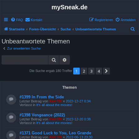
mySneak.de
FAQ
Kontakt
Registrieren
Anmelden
S
Startseite
Foren-Übersicht
Suche
Unbeantwortete Themen
u
Unbeantwortete Themen
c
Zur erweiterten Suche
h
Suche
Erweiterte Suche
e
1
2
3
4
Nächste
Die Suche ergab 180 Treffer
Themen
#1399 In From the Side
Letzter Beitrag von
Kasi Mir
«
2022-12-27 0:34
Verfasst in
It's all about the movies!
#1398 Vengeance (2022)
Letzter Beitrag von
Kasi Mir
«
2022-12-20 0:38
Verfasst in
It's all about the movies!
#1371 Good Luck to You, Leo Grande
Letzter Beitrag von
Kasi Mir
«
2022-06-13 23:30