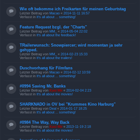
Wie oft bekomme ich Freikarten für meinen Geburtstag
Letzter Beitrag von
Macao
«
2014-11-11 16:57
Verfasst in
It's all about ... something!
Feature Request bzgl. der "Charts"
Letzter Beitrag von
MM_
«
2014-05-04 22:02
Verfasst in
It's all about the feedback!
TRailerwunsch: Snowpiercer; wird momentan ja sehr
gehyped.
Letzter Beitrag von
MM_
«
2014-02-23 15:33
Verfasst in
It's all about the trailers!
Duschvorhang für Filmfans
Letzter Beitrag von
Macao
«
2014-02-12 10:59
Verfasst in
It's all about ... something!
#0994 Saving Mr. Banks
Letzter Beitrag von
Kasi Mir
«
2014-02-04 2:23
Verfasst in
It's all about the movies!
SHARKNADO in OV bei "Krummes Kino Harburg"
Letzter Beitrag von
Deal
«
2014-01-17 18:25
Verfasst in
It's all about ... something!
#0984 The Way, Way Back
Letzter Beitrag von
Kasi Mir
«
2013-11-19 2:18
Verfasst in
It's all about the movies!