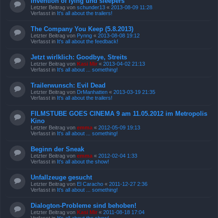
Invention of lying und sleepers
Letzter Beitrag von
schunder13
«
2013-08-09 11:28
Verfasst in
It's all about the trailers!
The Company You Keep (5.8.2013)
Letzter Beitrag von
Pynng
«
2013-08-08 19:12
Verfasst in
It's all about the feedback!
Jetzt wirlklich: Goodbye, Streits
Letzter Beitrag von
Kasi Mir
«
2013-04-02 21:13
Verfasst in
It's all about ... something!
Trailerwunsch: Evil Dead
Letzter Beitrag von
DrManhatten
«
2013-03-19 21:35
Verfasst in
It's all about the trailers!
FILMSTUBE GOES CINEMA 9 am 11.05.2012 im Metropolis
Kino
Letzter Beitrag von
emma
«
2012-05-09 19:13
Verfasst in
It's all about ... something!
Beginn der Sneak
Letzter Beitrag von
emma
«
2012-02-04 1:33
Verfasst in
It's all about the show!
Unfallzeuge gesucht
Letzter Beitrag von
El Caracho
«
2011-12-27 2:36
Verfasst in
It's all about ... something!
Dialogton-Probleme sind behoben!
Letzter Beitrag von
Kasi Mir
«
2011-08-18 17:04