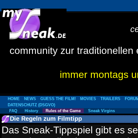
c
community zur traditionellen
immer montags um
HOME
NEWS
GUESS THE FILM!
MOVIES
TRAILERS
FORU
DATENSCHUTZ (DSGVO)
FAQ
History
Rules of the Game
Sneak Virgins
Die Regeln zum Filmtipp
Das Sneak-Tippspiel gibt es s