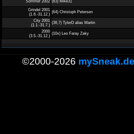
Sommer 2002
(83) Mike31
Grindel 2001
(64) Christoph Petersen
(1.8.-31.12.)
City 2001
(38,7) TylerD alias Martin
(1.1.-31.7.)
2000
(10x) Leo Faray Zaky
(3.5.-31.12.)
©2000-2026
mySneak.d