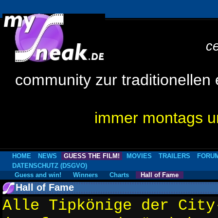
c
community zur traditionellen
immer montags um
HOME
NEWS
GUESS THE FILM!
MOVIES
TRAILERS
FORU
DATENSCHUTZ (DSGVO)
Guess and win!
Winners
Charts
Hall of Fame
Hall of Fame
Alle Tipkönige der City