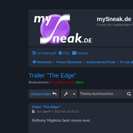
mySneak.de
Forum der traditionelle
Schnellzugriff
FAQ
Kontakt
Startseite
Foren-Übersicht
mySneak.de-Foren
It's all 
Trailer "The Edge"
Moderatoren:
Kasi Mir
,
emma
,
Niels
Antworten
Trailer "The Edge"
B
von
Jan F
»
2002-05-19 16:22
e
i
Anthony Hopkins best movie ever...
t
r
a
g