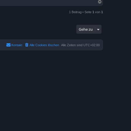
N
a
c
1 Beitrag • Seite
1
von
1
h
o
b
e
Gehe zu
n
Kontakt
Alle Cookies löschen
Alle Zeiten sind
UTC+02:00