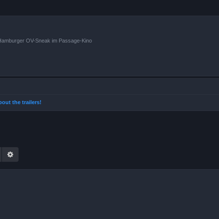
n Hamburger OV-Sneak im Passage-Kino
about the trailers!
Suche
Erweiterte Suche