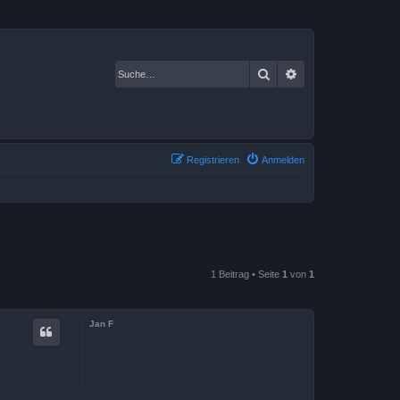
Suche
Erweiterte Suche
Registrieren
Anmelden
1 Beitrag • Seite
1
von
1
Jan F