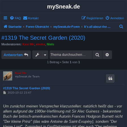
mySneak.de
FAQ
Kontakt
Registrieren
Anmelden
S
Startseite
Foren-Übersicht
mySneak.de-Foren
It's all about the movies!
u
#1319 The Secret Garden (2020)
c
Moderatoren:
Kasi Mir
,
emma
,
Niels
h
Suche
Erweitert
e
Antworten
1 Beitrag • Seite
1
von
1
Kasi Mir
mySneak.de Team
#1319 The Secret Garden (2020)
B
2020-10-12 23:47
e
i
t
Um zunächst meinen Versprecher klarzustellen: natürlich heißt das - vor
r
a
allem aufgrund der 1980er-Verfilmung mit Sir Alec Guiness - bekanntere
g
Buch der britisch-amerikanischen Autorin Frances Hodgson Burnett nicht
"Der kleine Prinz" (das wäre Antoine de Saint-Exupéry), sondern "Der
kleine Lord". Zumindest in Großbritannien ist aber auch "Der geheime