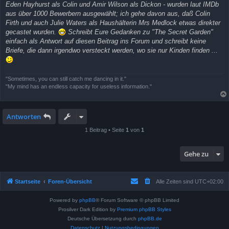
Eden Hayhurst als Colin und Amir Wilson als Dickon - wurden laut IMDb
aus über 1000 Bewerbern ausgewählt; ich gehe davon aus, daß Colin
Firth und auch Julie Waters als Haushälterin Mrs Medlock etwas direkter
gecastet wurden.
Schreibt Eure Gedanken zu "The Secret Garden"
einfach als Antwort auf diesen Beitrag ins Forum und schreibt keine
Briefe, die dann irgendwo versteckt werden, wo sie nur Kinden finden ...
"Sometimes, you can still catch me dancing in it."
"My mind has an endless capacity for useless information."
Antworten
1 Beitrag • Seite
1
von
1
Gehe zu
Startseite
Foren-Übersicht
Alle Zeiten sind
UTC+02:00
Powered by
phpBB
® Forum Software © phpBB Limited
Prosilver Dark Edition by
Premium phpBB Styles
Deutsche Übersetzung durch
phpBB.de
Datenschutz
|
Nutzungsbedingungen