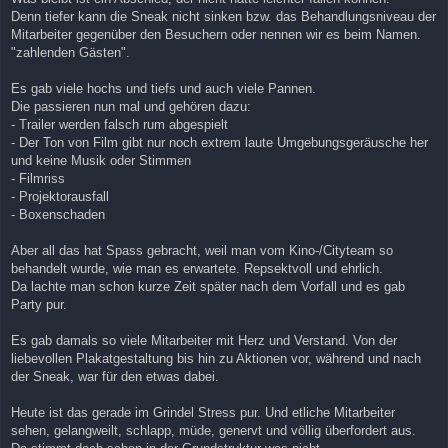
Denn tiefer kann die Sneak nicht sinken bzw. das Behandlungsniveau der
Mitarbeiter gegenüber den Besuchern oder nennen wir es beim Namen.
"zahlenden Gästen".
Es gab viele hochs und tiefs und auch viele Pannen.
Die passieren nun mal und gehören dazu:
- Trailer werden falsch rum abgespielt
- Der Ton von Film gibt nur noch extrem laute Umgebungsgeräusche her
und keine Musik oder Stimmen
- Filmriss
- Projektorausfall
- Boxenschaden
Aber all das hat Spass gebracht, weil man vom Kino-/Cityteam so
behandelt wurde, wie man es erwartete. Repsektvoll und ehrlich.
Da lachte man schon kurze Zeit später nach dem Vorfall und es gab
Party pur.
Es gab damals so viele Mitarbeiter mit Herz und Verstand. Von der
liebevollen Plakatgestaltung bis hin zu Aktionen vor, während und nach
der Sneak, war für den etwas dabei.
Heute ist das gerade im Grindel Stress pur. Und etliche Mitarbeiter
sehen, gelangweilt, schlapp, müde, genervt und völlig überfordert aus.