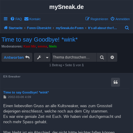
mySneak.de
FAQ
Kontakt
Registrieren
Anmelden
S
Startseite
Foren-Übersicht
mySneak.de-Foren
It's all about the feedback!
u
Time to say Goodbye! *wink*
c
Moderatoren:
Kasi Mir
,
emma
,
Niels
h
Suche
Erweitert
e
Antworten
1 Beitrag • Seite
1
von
1
EX-Sneaker
Time to say Goodbye! *wink*
B
2002-03-06 4:09
e
i
Einen liebevollen Gruss an alle Kultsneaker, was zum Grossteil
t
diejenigen einschliesst, welche noch aus dem City stammen.
r
a
Es war eine geniale Zeit mit Euch. Wir haben viel durchgemacht und
g
noch mehr Spass gehabt.
Was bleibt ist ein Abschied, der nicht hätte leichter fallen können.