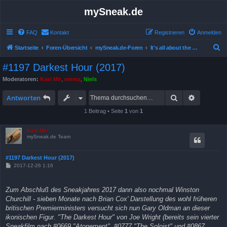
mySneak.de
FAQ
Kontakt
Registrieren
Anmelden
S
Startseite
Foren-Übersicht
mySneak.de-Foren
It's all about the movies!
u
#1197 Darkest Hour (2017)
c
Moderatoren:
Kasi Mir
,
emma
,
Niels
h
Suche
Erweitert
e
Antworten
1 Beitrag • Seite
1
von
1
Kasi Mir
mySneak.de Team
#1197 Darkest Hour (2017)
B
2017-12-26 1:16
e
i
t
Zum Abschluß des Sneakjahres 2017 dann also nochmal Winston
r
a
Churchill - sieben Monate nach Brian Cox' Darstellung des wohl früheren
g
britischen Premierministers versucht sich nun Gary Oldman an dieser
ikonischen Figur. "The Darkest Hour" von Joe Wright (bereits sein vierter
Sneakfilm nach #0669 "Atonement", #0777 "The Soloist" und #0867