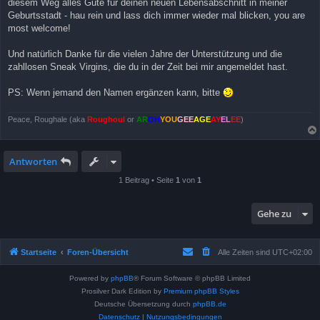
diesem Weg alles Gute für deinen neuen Lebensabschnitt in meiner
Geburtsstadt - hau rein und lass dich immer wieder mal blicken, you are
most welcome!
Und natürlich Danke für die vielen Jahre der Unterstützung und die
zahllosen Sneak Virgins, die du in der Zeit bei mir angemeldet hast.
PS: Wenn jemand den Namen ergänzen kann, bitte
Peace, Roughale (aka
Roughoul
or
AR
OH
YOU
GEE
AGE
AY
EL
EE
)
Antworten
1 Beitrag • Seite
1
von
1
Gehe zu
Startseite
Foren-Übersicht
Alle Zeiten sind
UTC+02:00
Powered by
phpBB
® Forum Software © phpBB Limited
Prosilver Dark Edition by
Premium phpBB Styles
Deutsche Übersetzung durch
phpBB.de
Datenschutz
|
Nutzungsbedingungen