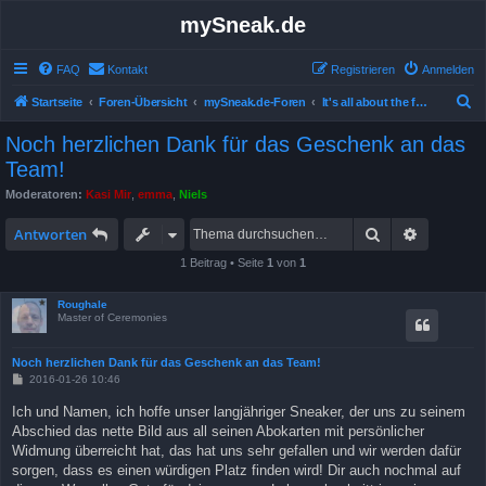
mySneak.de
FAQ
Kontakt
Registrieren
Anmelden
S
Startseite
Foren-Übersicht
mySneak.de-Foren
It's all about the feedback!
u
Noch herzlichen Dank für das Geschenk an das
c
Team!
h
Moderatoren:
Kasi Mir
,
emma
,
Niels
e
Suche
Erweitert
Antworten
1 Beitrag • Seite
1
von
1
Roughale
Master of Ceremonies
Noch herzlichen Dank für das Geschenk an das Team!
B
2016-01-26 10:46
e
i
Ich und Namen, ich hoffe unser langjähriger Sneaker, der uns zu seinem
t
Abschied das nette Bild aus all seinen Abokarten mit persönlicher
r
a
Widmung überreicht hat, das hat uns sehr gefallen und wir werden dafür
g
sorgen, dass es einen würdigen Platz finden wird! Dir auch nochmal auf