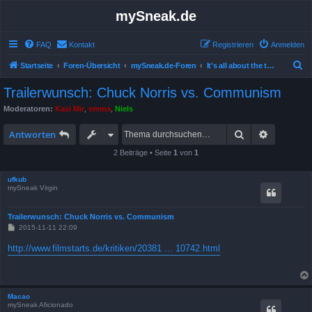
mySneak.de
FAQ
Kontakt
Registrieren
Anmelden
S
Startseite
Foren-Übersicht
mySneak.de-Foren
It's all about the trailers!
u
Trailerwunsch: Chuck Norris vs. Communism
c
Moderatoren:
Kasi Mir
,
emma
,
Niels
h
Suche
Erweitert
e
Antworten
2 Beiträge • Seite
1
von
1
ufkub
mySneak Virgin
Trailerwunsch: Chuck Norris vs. Communism
B
2015-11-11 22:09
e
i
http://www.filmstarts.de/kritiken/20381 ... 10742.html
t
r
a
g
Macao
mySneak Aficionado