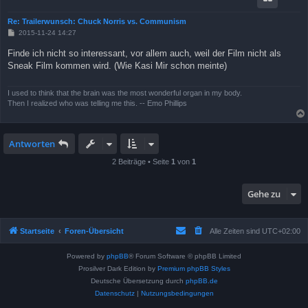
Re: Trailerwunsch: Chuck Norris vs. Communism
B
2015-11-24 14:27
e
i
Finde ich nicht so interessant, vor allem auch, weil der Film nicht als
t
Sneak Film kommen wird. (Wie Kasi Mir schon meinte)
r
a
g
I used to think that the brain was the most wonderful organ in my body.
Then I realized who was telling me this. -- Emo Phillips
Antworten
2 Beiträge • Seite
1
von
1
Gehe zu
Startseite
Foren-Übersicht
Alle Zeiten sind
UTC+02:00
Powered by
phpBB
® Forum Software © phpBB Limited
Prosilver Dark Edition by
Premium phpBB Styles
Deutsche Übersetzung durch
phpBB.de
Datenschutz
|
Nutzungsbedingungen