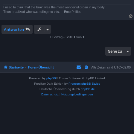
I used to think that the brain was the most wonderful organ in my body.
Then I realized who was telling me this. -- Emo Phillips
Antworten
1 Beitrag • Seite
1
von
1
Gehe zu
Startseite
Foren-Übersicht
Alle Zeiten sind
UTC+02:00
Powered by
phpBB
® Forum Software © phpBB Limited
Prosilver Dark Edition by
Premium phpBB Styles
Deutsche Übersetzung durch
phpBB.de
Datenschutz
|
Nutzungsbedingungen