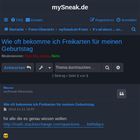
mySneak.de
FAQ
Kontakt
Registrieren
Anmelden
S
Startseite
Foren-Übersicht
mySneak.de-Foren
It's all about ... something!
u
Wie oft bekomme ich Freikarten für meinen
c
Geburtstag
h
Moderatoren:
Kasi Mir
,
emma
,
Niels
e
Suche
Erweitert
Antworten
1 Beitrag • Seite
1
von
1
Macao
mySneak Aficionado
Wie oft bekomme ich Freikarten für meinen Geburtstag
B
2014-11-11 16:57
e
i
für alle die es genau wissen wollen:
t
http://math.stackexchange.com/questions ... -birthdays
r
a
g