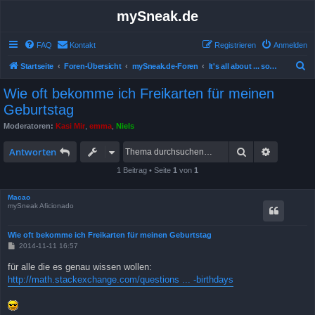
mySneak.de
FAQ
Kontakt
Registrieren
Anmelden
S
Startseite
Foren-Übersicht
mySneak.de-Foren
It's all about ... something!
u
Wie oft bekomme ich Freikarten für meinen
c
Geburtstag
h
Moderatoren:
Kasi Mir
,
emma
,
Niels
e
Suche
Erweitert
Antworten
1 Beitrag • Seite
1
von
1
Macao
mySneak Aficionado
Wie oft bekomme ich Freikarten für meinen Geburtstag
B
2014-11-11 16:57
e
i
für alle die es genau wissen wollen:
t
http://math.stackexchange.com/questions ... -birthdays
r
a
g