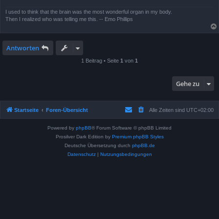
I used to think that the brain was the most wonderful organ in my body.
Then I realized who was telling me this. -- Emo Phillips
Antworten
1 Beitrag • Seite
1
von
1
Gehe zu
Startseite
Foren-Übersicht
Alle Zeiten sind
UTC+02:00
Powered by
phpBB
® Forum Software © phpBB Limited
Prosilver Dark Edition by
Premium phpBB Styles
Deutsche Übersetzung durch
phpBB.de
Datenschutz
|
Nutzungsbedingungen