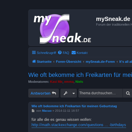
mySneak.de
Forum der traditionelle
Schnellzugriff
FAQ
Kontakt
Startseite
Foren-Übersicht
mySneak.de-Foren
It's all
Wie oft bekomme ich Freikarten für me
Moderatoren:
Kasi Mir
,
emma
,
Niels
Antworten
Wie oft bekomme ich Freikarten für meinen Geburtstag
B
von
Macao
»
2014-11-11 16:57
e
i
für alle die es genau wissen wollen:
t
http://math.stackexchange.com/questions ... -birthdays
r
a
g