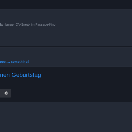
n Hamburger OV-Sneak im Passage-Kino
 about ... something!
inen Geburtstag
Suche
Erweiterte Suche