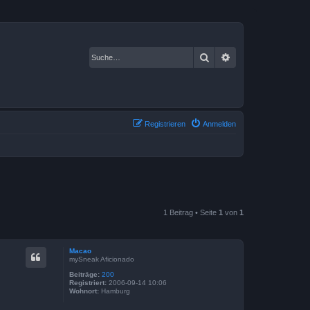
Suche
Erweiterte Suche
Registrieren
Anmelden
1 Beitrag • Seite
1
von
1
Macao
mySneak Aficionado
Beiträge:
200
Registriert:
2006-09-14 10:06
Wohnort:
Hamburg