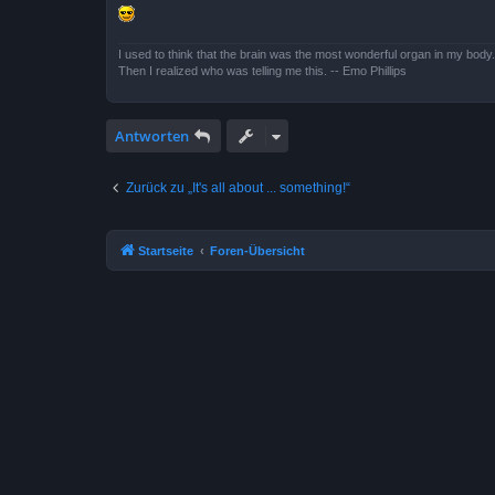
I used to think that the brain was the most wonderful organ in my body.
Then I realized who was telling me this. -- Emo Phillips
Antworten
Zurück zu „It's all about ... something!“
Startseite
Foren-Übersicht