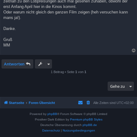
zeitnah zu den Lobpreisungen auch mal gesehen zuhaben, obwohl der
erst Anfang April hier in die Kinos kommt.
Oder warum nicht gleich den ganzen Film zeigen (heh versuchen kann
mans ja!).
Danke.
Gruß
MM
Antworten
1 Beitrag • Seite
1
von
1
Gehe zu
Startseite
Foren-Übersicht
Alle Zeiten sind
UTC+02:00
Powered by
phpBB
® Forum Software © phpBB Limited
Prosilver Dark Edition by
Premium phpBB Styles
Deutsche Übersetzung durch
phpBB.de
Datenschutz
|
Nutzungsbedingungen