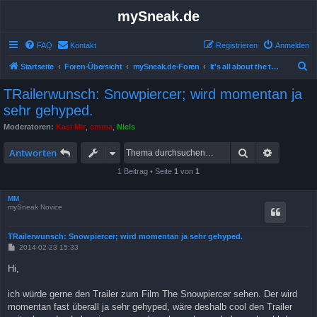
mySneak.de
FAQ
Kontakt
Registrieren
Anmelden
S
Startseite
Foren-Übersicht
mySneak.de-Foren
It's all about the trailers!
u
TRailerwunsch: Snowpiercer; wird momentan ja
c
sehr gehyped.
h
Moderatoren:
Kasi Mir
,
emma
,
Niels
e
Suche
Erweitert
Antworten
1 Beitrag • Seite
1
von
1
MM_
mySneak Novice
TRailerwunsch: Snowpiercer; wird momentan ja sehr gehyped.
B
2014-02-23 15:33
e
i
Hi,
t
r
a
ich würde gerne den Trailer zum Film The Snowpiercer sehen. Der wird
g
momentan fast überall ja sehr gehyped, wäre deshalb cool den Trailer