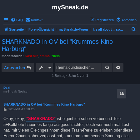
mySneak.de
FAQ
Kontakt
Registrieren
Anmelden
S
Startseite
Foren-Übersicht
mySneak.de-Foren
It's all about ... something!
u
SHARKNADO in OV bei "Krummes Kino
c
Harburg"
h
Moderatoren:
Kasi Mir
,
emma
,
Niels
e
Suche
Erweitert
Antworten
1 Beitrag • Seite
1
von
1
Deal
mySneak Novice
SHARKNADO in OV bei "Krummes Kino Harburg"
B
2014-01-17 18:25
e
i
Okay, okay,
"SHARKNADO"
ist eigentlich schon vorbei und Tele
t
5+Kalkhofe haben es lange ausgeschlachtet, doch wer noch mal Lust
r
a
hat, mit vielen Gleichgesinnten diese Trash-Perle zu erleben oder diese
g
Horror-Gaudi bisher verpasst hat, kann am kommenden Sonntag alles