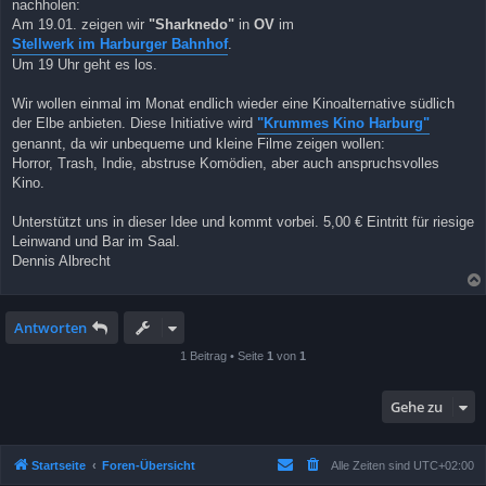
nachholen:
Am 19.01. zeigen wir
"Sharknedo"
in
OV
im
Stellwerk im Harburger Bahnhof
.
Um 19 Uhr geht es los.
Wir wollen einmal im Monat endlich wieder eine Kinoalternative südlich
der Elbe anbieten. Diese Initiative wird
"Krummes Kino Harburg"
genannt, da wir unbequeme und kleine Filme zeigen wollen:
Horror, Trash, Indie, abstruse Komödien, aber auch anspruchsvolles
Kino.
Unterstützt uns in dieser Idee und kommt vorbei. 5,00 € Eintritt für riesige
Leinwand und Bar im Saal.
Dennis Albrecht
Antworten
1 Beitrag • Seite
1
von
1
Gehe zu
Startseite
Foren-Übersicht
Alle Zeiten sind
UTC+02:00