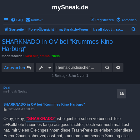
mySneak.de
FAQ
Kontakt
Registrieren
Anmelden
S
Startseite
Foren-Übersicht
mySneak.de-Foren
It's all about ... something!
u
SHARKNADO in OV bei "Krummes Kino
c
Harburg"
h
Moderatoren:
Kasi Mir
,
emma
,
Niels
e
Suche
Erweitert
Antworten
1 Beitrag • Seite
1
von
1
Deal
mySneak Novice
SHARKNADO in OV bei "Krummes Kino Harburg"
B
2014-01-17 18:25
e
i
Okay, okay,
"SHARKNADO"
ist eigentlich schon vorbei und Tele
t
5+Kalkhofe haben es lange ausgeschlachtet, doch wer noch mal Lust
r
a
hat, mit vielen Gleichgesinnten diese Trash-Perle zu erleben oder diese
g
Horror-Gaudi bisher verpasst hat, kann am kommenden Sonntag alles