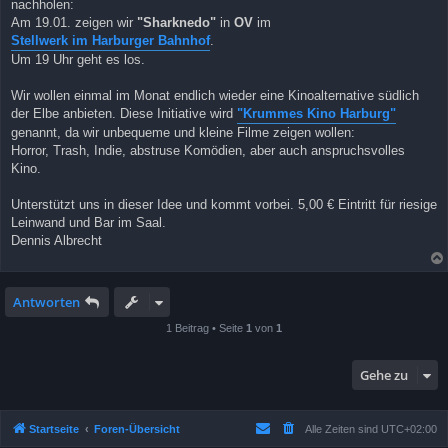
nachholen:
Am 19.01. zeigen wir
"Sharknedo"
in
OV
im
Stellwerk im Harburger Bahnhof
.
Um 19 Uhr geht es los.
Wir wollen einmal im Monat endlich wieder eine Kinoalternative südlich
der Elbe anbieten. Diese Initiative wird
"Krummes Kino Harburg"
genannt, da wir unbequeme und kleine Filme zeigen wollen:
Horror, Trash, Indie, abstruse Komödien, aber auch anspruchsvolles
Kino.
Unterstützt uns in dieser Idee und kommt vorbei. 5,00 € Eintritt für riesige
Leinwand und Bar im Saal.
Dennis Albrecht
Antworten
1 Beitrag • Seite
1
von
1
Gehe zu
Startseite
Foren-Übersicht
Alle Zeiten sind
UTC+02:00