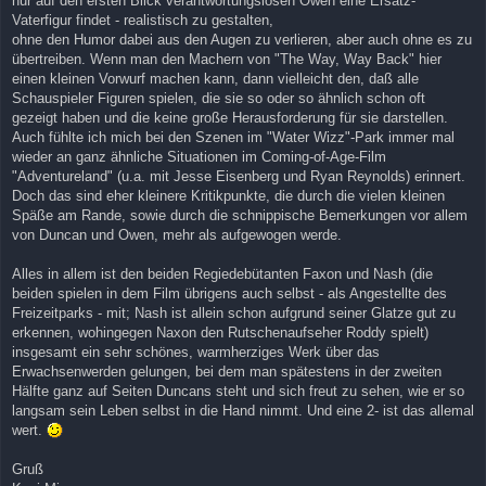
nur auf den ersten Blick verantwortungslosen Owen eine Ersatz-
Vaterfigur findet - realistisch zu gestalten,
ohne den Humor dabei aus den Augen zu verlieren, aber auch ohne es zu
übertreiben. Wenn man den Machern von "The Way, Way Back" hier
einen kleinen Vorwurf machen kann, dann vielleicht den, daß alle
Schauspieler Figuren spielen, die sie so oder so ähnlich schon oft
gezeigt haben und die keine große Herausforderung für sie darstellen.
Auch fühlte ich mich bei den Szenen im "Water Wizz"-Park immer mal
wieder an ganz ähnliche Situationen im Coming-of-Age-Film
"Adventureland" (u.a. mit Jesse Eisenberg und Ryan Reynolds) erinnert.
Doch das sind eher kleinere Kritikpunkte, die durch die vielen kleinen
Späße am Rande, sowie durch die schnippische Bemerkungen vor allem
von Duncan und Owen, mehr als aufgewogen werde.
Alles in allem ist den beiden Regiedebütanten Faxon und Nash (die
beiden spielen in dem Film übrigens auch selbst - als Angestellte des
Freizeitparks - mit; Nash ist allein schon aufgrund seiner Glatze gut zu
erkennen, wohingegen Naxon den Rutschenaufseher Roddy spielt)
insgesamt ein sehr schönes, warmherziges Werk über das
Erwachsenwerden gelungen, bei dem man spätestens in der zweiten
Hälfte ganz auf Seiten Duncans steht und sich freut zu sehen, wie er so
langsam sein Leben selbst in die Hand nimmt. Und eine 2- ist das allemal
wert.
Gruß