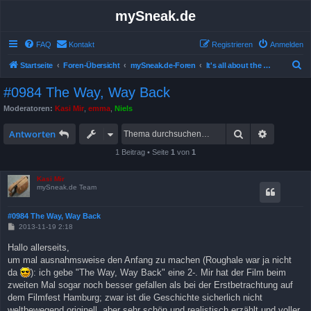
mySneak.de
FAQ
Kontakt
Registrieren
Anmelden
S
Startseite
Foren-Übersicht
mySneak.de-Foren
It's all about the movies!
u
#0984 The Way, Way Back
c
Moderatoren:
Kasi Mir
,
emma
,
Niels
h
Suche
Erweitert
e
Antworten
1 Beitrag • Seite
1
von
1
Kasi Mir
mySneak.de Team
#0984 The Way, Way Back
B
2013-11-19 2:18
e
i
Hallo allerseits,
t
um mal ausnahmsweise den Anfang zu machen (Roughale war ja nicht
r
a
da
): ich gebe "The Way, Way Back" eine 2-. Mir hat der Film beim
g
zweiten Mal sogar noch besser gefallen als bei der Erstbetrachtung auf
dem Filmfest Hamburg; zwar ist die Geschichte sicherlich nicht
weltbewegend originell, aber sehr schön und realistisch erzählt und voller