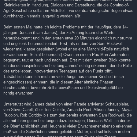
Kleinigkeiten in Handlung, Dialogen und Darstellung, die die Coming-of-
Age-Geschichte selbst im Mittelteil - wo der dramaturgische Bogen etwas
durchhängt - niemals langweilig werden läßt.
Beim ersten Mal hatte ich leichte Probleme mit der Haupfigur, dem 14-
jährigen Duncan (Liam James), der zu Anfang kaum drei Worte
herausbekommt und in den ersten etwa 20 Minuten eigentlich nur stumm
und ungelenk herumschlendert. Erst, als er dem von Sam Rockwell
wieder mal klasse gespielten (wobei er so eine Manchild-Rolle natürlich
inzwischen im Schlaf beherrscht) Owen an einem Pac-Man-Automaten
begegnet, taut er nach und nach auf. Erst mit dem zweiten Blick konnte
ich die schauspielerische Leistung James' richtig erkennen, der die Rolle
des unbeliebten, introvertierten Teenagers auf den Punkt trifft.
Tatsächlich kann ich mich an viele Jungs aus meiner Kindheit (mich
eingeschlossen) erinnern, die in diesem Alter ähnliche Phasen
durchmachten, bevor ihr Selbstbewußtsein und Selbstwertgefühl so
richtig erwachten.
Unterstützt wird James dabei von einer Parade arrivierter Schauspieler,
von Steve Carell, über Toni Colette, Amanda Peet, Allison Janney, Maya
Rudolph, Rob Corddry bis zum den bereits erwähnten Sam Rockwell, die
alle mit ihren guten Leistungen dazu beitragen, Duncans Welt - in der er
die Oberflächlichkeit und Heuchelei vieler Erwachsener ebenso erkennen
muß wie die Schwächen seiner geliebten Mutter, und schließlich in dem