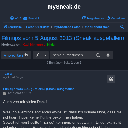
mySneak.de
FAQ
Kontakt
Registrieren
Anmelden
S
Startseite
Foren-Übersicht
mySneak.de-Foren
It's all about the feedback!
u
Filmtips vom 5.August 2013 (Sneak ausgefallen)
c
Moderatoren:
Kasi Mir
,
emma
,
Niels
h
Suche
Erweitert
e
Antworten
2 Beiträge • Seite
1
von
1
Toasty
mySneak Virgin
Filmtips vom 5.August 2013 (Sneak ausgefallen)
B
2013-08-12 14:22
e
i
Auch von mir vielen Dank!
t
r
a
Was ich allerdings anmerken wollte ist, dass ich schade finde, dass die
g
richtigen Tipper keine Punkte bekommen haben.
Soweit ich weiß sollte "Trance" kommen, er ist zwar im Endeffekt nicht
gelaufen, aber im Prinzip gab es ja Leute die richtig getippt haben.