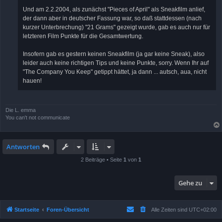
Und am 2.2.2004, als zunächst "Pieces of April" als Sneakfilm anlief,
der dann aber in deutscher Fassung war, so daß stattdessen (nach
kurzer Unterbrechung) "21 Grams" gezeigt wurde, gab es auch nur für
letzteren Film Punkte für die Gesamtwertung.
Insofern gab es gestern keinen Sneakfilm (ja gar keine Sneak), also
leider auch keine richtigen Tips und keine Punkte, sorry. Wenn Ihr auf
"The Company You Keep" getippt hättet, ja dann ... autsch, aua, nicht
hauen!
Die L. emma
You can't not communicate
Antworten
2 Beiträge • Seite
1
von
1
Gehe zu
Startseite
Foren-Übersicht
Alle Zeiten sind
UTC+02:00