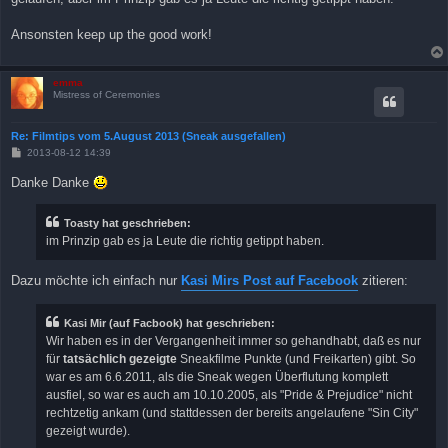
Ansonsten keep up the good work!
emma
Mistress of Ceremonies
Re: Filmtips vom 5.August 2013 (Sneak ausgefallen)
B
2013-08-12 14:39
e
i
Danke Danke
t
r
a
Toasty hat geschrieben:
g
im Prinzip gab es ja Leute die richtig getippt haben.
Dazu möchte ich einfach nur
Kasi Mirs Post auf Facebook
zitieren:
Kasi Mir (auf Facbook) hat geschrieben:
Wir haben es in der Vergangenheit immer so gehandhabt, daß es nur
für
tatsächlich gezeigte
Sneakfilme Punkte (und Freikarten) gibt. So
war es am 6.6.2011, als die Sneak wegen Überflutung komplett
ausfiel, so war es auch am 10.10.2005, als "Pride & Prejudice" nicht
rechtzetig ankam (und stattdessen der bereits angelaufene "Sin City"
gezeigt wurde).