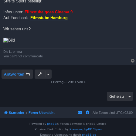
Streits Spots beteiligt:
Infos unter:
Filmstube goes Cinema 9
Auf Facebook:
Filmstube Hamburg
Wir sehen uns?
Die L. emma
You can't not communicate
Antworten
1 Beitrag • Seite
1
von
1
Gehe zu
Startseite
Foren-Übersicht
Alle Zeiten sind
UTC+02:00
Powered by
phpBB
® Forum Software © phpBB Limited
Prosilver Dark Edition by
Premium phpBB Styles
Deutsche Übersetzung durch
phpBB.de