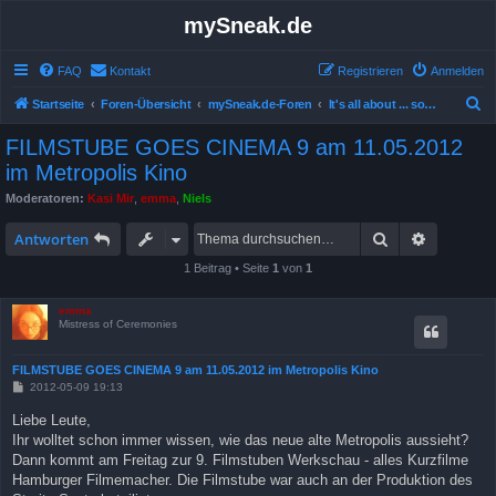
mySneak.de
FAQ
Kontakt
Registrieren
Anmelden
S
Startseite
Foren-Übersicht
mySneak.de-Foren
It's all about ... something!
u
FILMSTUBE GOES CINEMA 9 am 11.05.2012
c
im Metropolis Kino
h
Moderatoren:
Kasi Mir
,
emma
,
Niels
e
Suche
Erweitert
Antworten
1 Beitrag • Seite
1
von
1
emma
Mistress of Ceremonies
FILMSTUBE GOES CINEMA 9 am 11.05.2012 im Metropolis Kino
B
2012-05-09 19:13
e
i
Liebe Leute,
t
Ihr wolltet schon immer wissen, wie das neue alte Metropolis aussieht?
r
a
Dann kommt am Freitag zur 9. Filmstuben Werkschau - alles Kurzfilme
g
Hamburger Filmemacher. Die Filmstube war auch an der Produktion des