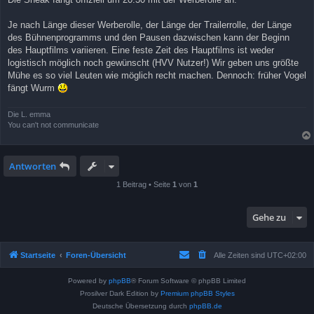
Je nach Länge dieser Werberolle, der Länge der Trailerrolle, der Länge
des Bühnenprogramms und den Pausen dazwischen kann der Beginn
des Hauptfilms variieren. Eine feste Zeit des Hauptfilms ist weder
logistisch möglich noch gewünscht (HVV Nutzer!) Wir geben uns größte
Mühe es so viel Leuten wie möglich recht machen. Dennoch: früher Vogel
fängt Wurm
Die L. emma
You can't not communicate
Antworten
1 Beitrag • Seite
1
von
1
Gehe zu
Startseite
Foren-Übersicht
Alle Zeiten sind
UTC+02:00
Powered by
phpBB
® Forum Software © phpBB Limited
Prosilver Dark Edition by
Premium phpBB Styles
Deutsche Übersetzung durch
phpBB.de