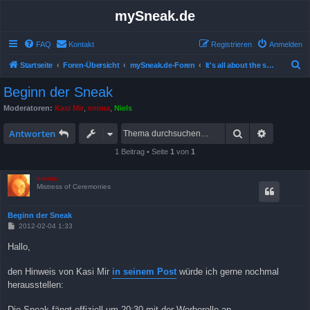
mySneak.de
FAQ
Kontakt
Registrieren
Anmelden
S
Startseite
Foren-Übersicht
mySneak.de-Foren
It's all about the show!
u
Beginn der Sneak
c
Moderatoren:
Kasi Mir
,
emma
,
Niels
h
Suche
Erweitert
e
Antworten
1 Beitrag • Seite
1
von
1
emma
Mistress of Ceremonies
Beginn der Sneak
B
2012-02-04 1:33
e
i
Hallo,
t
r
a
den Hinweis von Kasi Mir
in seinem Post
würde ich gerne nochmal
g
herausstellen:
Die Sneak fängt offiziell um 20:30 mit der Werberolle an.