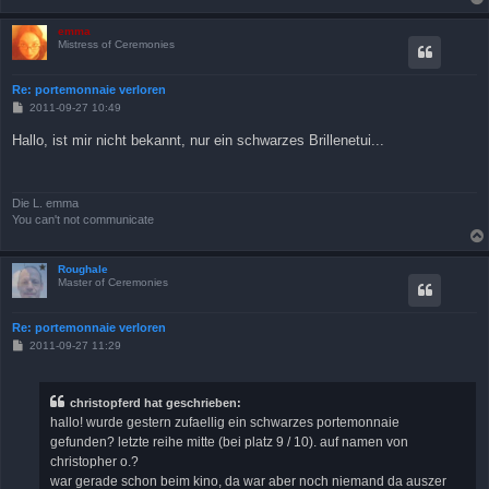
emma
Mistress of Ceremonies
Re: portemonnaie verloren
B
2011-09-27 10:49
e
i
Hallo, ist mir nicht bekannt, nur ein schwarzes Brillenetui...
t
r
a
g
Die L. emma
You can't not communicate
Roughale
Master of Ceremonies
Re: portemonnaie verloren
B
2011-09-27 11:29
e
i
t
r
christopferd hat geschrieben:
a
hallo! wurde gestern zufaellig ein schwarzes portemonnaie
g
gefunden? letzte reihe mitte (bei platz 9 / 10). auf namen von
christopher o.?
war gerade schon beim kino, da war aber noch niemand da auszer