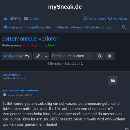
mySneak.de
FAQ
Kontakt
Registrieren
Anmelden
S
Startseite
Foren-Übersicht
mySneak.de-Foren
It's all about ... something!
u
portemonnaie verloren
c
Moderatoren:
Kasi Mir
,
emma
,
Niels
h
Suche
Erweitert
e
Antworten
4 Beiträge • Seite
1
von
1
christopferd
mySneak Novice
portemonnaie verloren
B
2011-09-27 10:39
e
i
hallo! wurde gestern zufaellig ein schwarzes portemonnaie gefunden?
t
letzte reihe mitte (bei platz 9 / 10). auf namen von christopher o.?
r
a
war gerade schon beim kino, da war aber noch niemand da auszer von
g
der lounge. kino ist erst ab 14:00 besetzt. jeder hinweis wird wohlwollend
zur kenntnis genommen. danke!