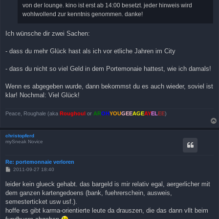
von der lounge. kino ist erst ab 14:00 besetzt. jeder hinweis wird
wohlwollend zur kenntnis genommen. danke!
Ich wünsche dir zwei Sachen:
- dass du mehr Glück hast als ich vor etliche Jahren im City
- dass du nicht so viel Geld in dem Portemonaie hattest, wie ich damals!
Wenn es abgegeben wurde, dann bekommst du es auch wieder, soviel ist
klar! Nochmal: Viel Glück!
Peace, Roughale (aka
Roughoul
or
AR
OH
YOU
GEE
AGE
AY
EL
EE
)
christopferd
mySneak Novice
Re: portemonnaie verloren
B
2011-09-27 18:40
e
i
leider kein glueck gehabt. das bargeld is mir relativ egal, aergerlicher mit
t
dem ganzen kartengedoens (bank, fuehrerschein, ausweis,
r
a
semesterticket usw usf.).
g
hoffe es gibt karma-orientierte leute da drauszen, die das dann vllt beim