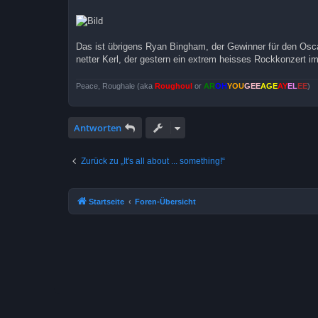
Das ist übrigens Ryan Bingham, der Gewinner für den Osca
netter Kerl, der gestern ein extrem heisses Rockkonzert im
Peace, Roughale (aka
Roughoul
or
AR
OH
YOU
GEE
AGE
AY
EL
EE
)
Antworten
Zurück zu „It's all about ... something!“
Startseite
Foren-Übersicht