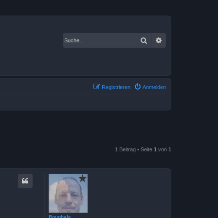
Suche
Erweiterte Suche
Registrieren
Anmelden
1 Beitrag • Seite
1
von
1
Roughale