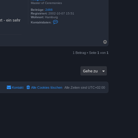
Master of Ceremonies
Beiträge:
2466
Registriert:
2002-10-07 15:51
Wohnort:
Hamburg
 - ein sehr
K
Kontaktdaten:
o
n
t
a
k
N
t
a
d
c
a
1 Beitrag • Seite
1
von
1
t
h
e
o
n
b
v
e
o
Gehe zu
n
n
R
o
u
g
Kontakt
Alle Cookies löschen
Alle Zeiten sind
UTC+02:00
h
a
l
e