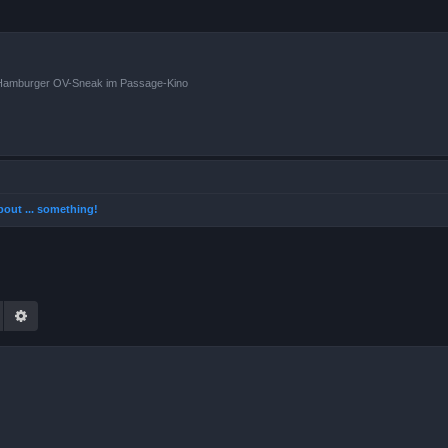
n Hamburger OV-Sneak im Passage-Kino
 about ... something!
Suche
Erweiterte Suche