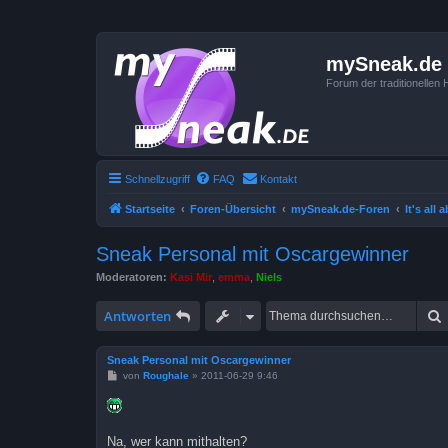
mySneak.de
Forum der traditionelle
Schnellzugriff
FAQ
Kontakt
Startseite
Foren-Übersicht
mySneak.de-Foren
It's all
Sneak Personal mit Oscargewinner
Moderatoren:
Kasi Mir
,
emma
,
Niels
Antworten
Sneak Personal mit Oscargewinner
B
von
Roughale
»
2011-06-29 9:46
e
i
t
r
a
Na, wer kann mithalten?
g