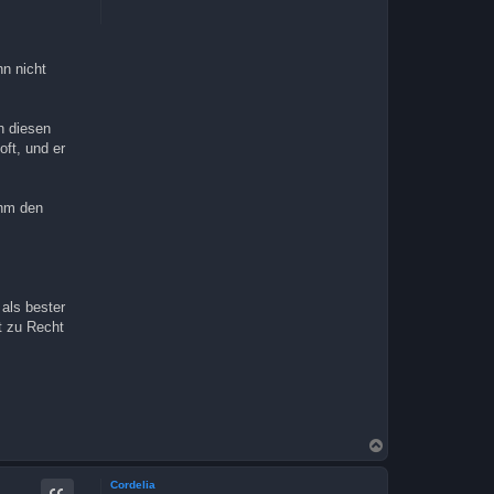
n
n nicht
n diesen
oft, und er
ihm den
 als bester
t zu Recht
N
a
c
Cordelia
h