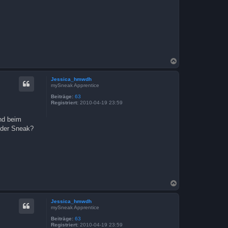
N
a
c
Jessica_hmwdh
h
mySneak Apprentice
o
b
Beiträge:
63
Registriert:
2010-04-19 23:59
e
n
Und beim
n der Sneak?
N
a
c
Jessica_hmwdh
h
mySneak Apprentice
o
b
Beiträge:
63
Registriert:
2010-04-19 23:59
e