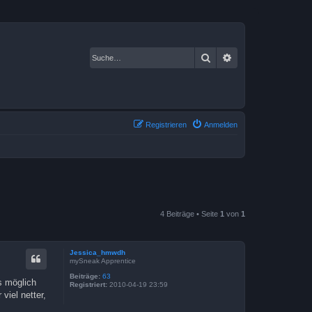
Suche
Erweiterte Suche
Registrieren
Anmelden
4 Beiträge • Seite
1
von
1
Jessica_hmwdh
mySneak Apprentice
Beiträge:
63
s möglich
Registriert:
2010-04-19 23:59
viel netter,