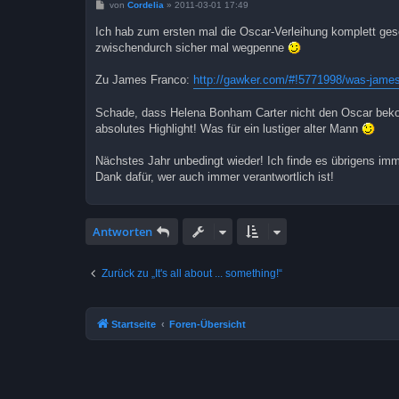
B
von
Cordelia
»
2011-03-01 17:49
e
i
Ich hab zum ersten mal die Oscar-Verleihung komplett geseh
t
zwischendurch sicher mal wegpenne
r
a
g
Zu James Franco:
http://gawker.com/#!5771998/was-james-
Schade, dass Helena Bonham Carter nicht den Oscar bekomm
absolutes Highlight! Was für ein lustiger alter Mann
Nächstes Jahr unbedingt wieder! Ich finde es übrigens imm
Dank dafür, wer auch immer verantwortlich ist!
Antworten
Zurück zu „It's all about ... something!“
Startseite
Foren-Übersicht