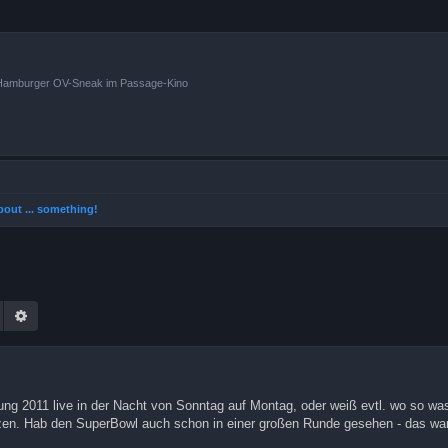
n Hamburger OV-Sneak im Passage-Kino
 about ... something!
Suche
Erweiterte Suche
ung 2011 live in der Nacht von Sonntag auf Montag, oder weiß evtl. wo so wa
itzen. Hab den SuperBowl auch schon in einer großen Runde gesehen - das war 