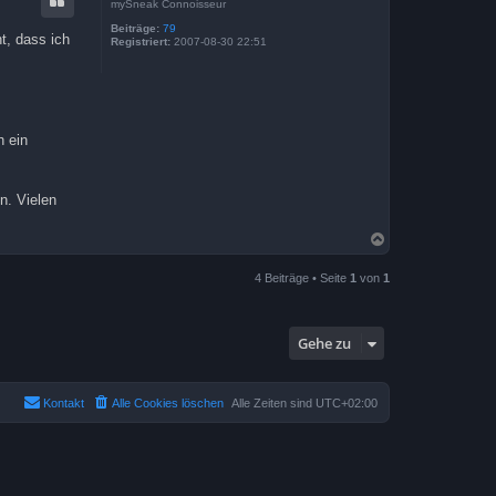
mySneak Connoisseur
o
b
Beiträge:
79
t, dass ich
Registriert:
2007-08-30 22:51
e
n
h ein
n. Vielen
N
a
c
4 Beiträge • Seite
1
von
1
h
o
b
e
Gehe zu
n
Kontakt
Alle Cookies löschen
Alle Zeiten sind
UTC+02:00