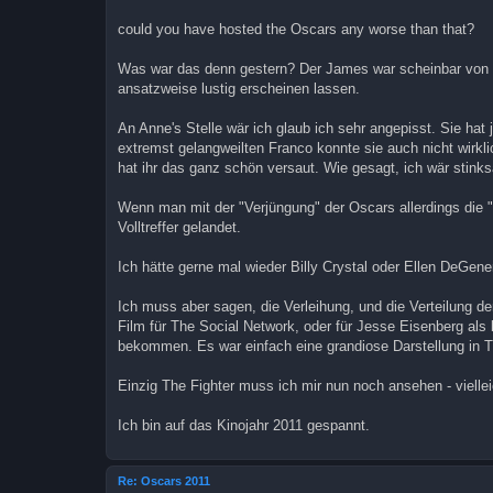
r
a
could you have hosted the Oscars any worse than that?
g
Was war das denn gestern? Der James war scheinbar von se
ansatzweise lustig erscheinen lassen.
An Anne's Stelle wär ich glaub ich sehr angepisst. Sie ha
extremst gelangweilten Franco konnte sie auch nicht wirkl
hat ihr das ganz schön versaut. Wie gesagt, ich wär stinks
Wenn man mit der "Verjüngung" der Oscars allerdings die "
Volltreffer gelandet.
Ich hätte gerne mal wieder Billy Crystal oder Ellen DeGen
Ich muss aber sagen, die Verleihung, und die Verteilung de
Film für The Social Network, oder für Jesse Eisenberg als
bekommen. Es war einfach eine grandiose Darstellung in 
Einzig The Fighter muss ich mir nun noch ansehen - vielle
Ich bin auf das Kinojahr 2011 gespannt.
Re: Oscars 2011