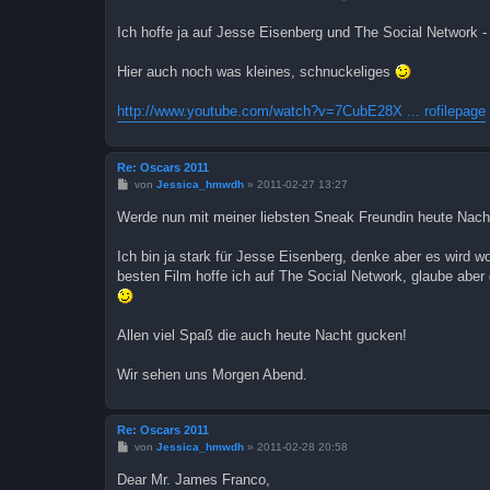
Ich hoffe ja auf Jesse Eisenberg und The Social Network -
Hier auch noch was kleines, schnuckeliges
http://www.youtube.com/watch?v=7CubE28X ... rofilepage
Re: Oscars 2011
B
von
Jessica_hmwdh
»
2011-02-27 13:27
e
i
Werde nun mit meiner liebsten Sneak Freundin heute Nach
t
r
a
Ich bin ja stark für Jesse Eisenberg, denke aber es wird w
g
besten Film hoffe ich auf The Social Network, glaube aber
Allen viel Spaß die auch heute Nacht gucken!
Wir sehen uns Morgen Abend.
Re: Oscars 2011
B
von
Jessica_hmwdh
»
2011-02-28 20:58
e
i
Dear Mr. James Franco,
t