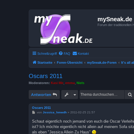
mySneak.de
Forum der traditionelle
Schnellzugriff
FAQ
Kontakt
Startseite
Foren-Übersicht
mySneak.de-Foren
It's all
Oscars 2011
Moderatoren:
Kasi Mir
,
emma
,
Niels
Antworten
Oscars 2011
B
von
Jessica_hmwdh
»
2011-02-25 21:57
e
i
Schaut eigentlich noch jemand von euch die Oscar Verleih
t
ist? Ich möchte eigentlich nicht allein auf meinem Sofa s
r
a
als eben "Jessica Allein Zu Haus"
g