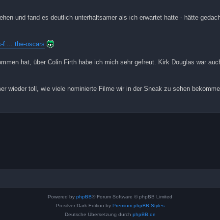
en und fand es deutlich unterhaltsamer als ich erwartet hatte - hätte gedach
f ... the-oscars
en hat, über Colin Firth habe ich mich sehr gefreut. Kirk Douglas war auc
er wieder toll, wie viele nominierte Filme wir in der Sneak zu sehen bekomme
Powered by
phpBB
® Forum Software © phpBB Limited
Prosilver Dark Edition by
Premium phpBB Styles
Deutsche Übersetzung durch
phpBB.de