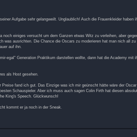
iner Aufgabe sehr gelangweilt. Unglaublich! Auch die Frauenkleider haben ih
t ja noch einiges versucht um dem Ganzen etwas Witz zu verleihen, aber gege
ich was ausrichten. Die Chance die Oscars zu moderieren hat man nich all zu 
auer auf ihn.
mir-egal" Generation Praktikum darstellen wollte, dann hat die Academy mit 
eres als Host gesehen.
r Preise fand ich gut. Das Einzige was ich mir geünscht hätte wäre der Oscar
 besten Schauspieler. Aber ich muss auch sagen Colin Firth hat diesen absolu
The King's Speech. Glückwunsch!
icht kommt er ja noch in der Sneak.