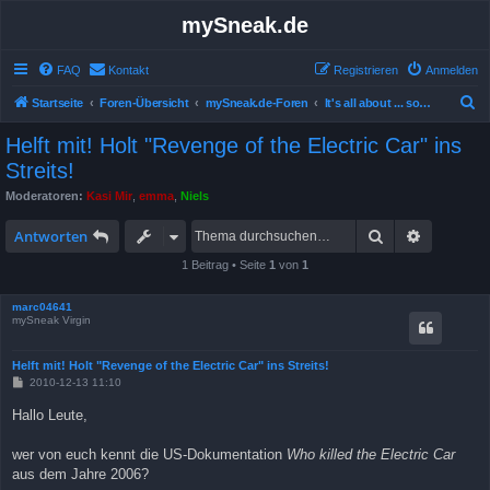
mySneak.de
FAQ
Kontakt
Registrieren
Anmelden
S
Startseite
Foren-Übersicht
mySneak.de-Foren
It's all about ... something!
u
Helft mit! Holt "Revenge of the Electric Car" ins
c
Streits!
h
Moderatoren:
Kasi Mir
,
emma
,
Niels
e
Suche
Erweitert
Antworten
1 Beitrag • Seite
1
von
1
marc04641
mySneak Virgin
Helft mit! Holt "Revenge of the Electric Car" ins Streits!
B
2010-12-13 11:10
e
i
Hallo Leute,
t
r
a
wer von euch kennt die US-Dokumentation
Who killed the Electric Car
g
aus dem Jahre 2006?