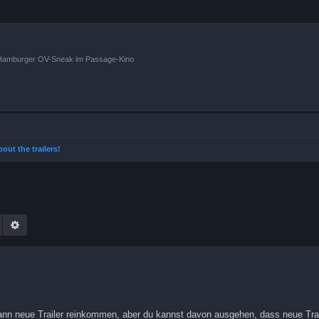
n Hamburger OV-Sneak im Passage-Kino
about the trailers!
Suche
Erweiterte Suche
ann neue Trailer reinkommen, aber du kannst davon ausgehen, dass neue Trai