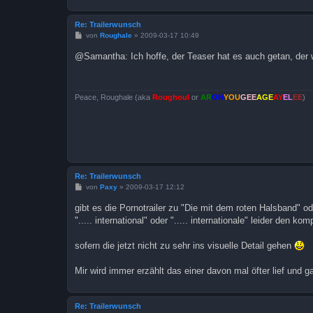
Re: Trailerwunsch
B
von
Roughale
»
2009-03-17 10:49
e
i
@Samantha: Ich hoffe, der Teaser hat es auch getan, der 
t
r
a
g
Peace, Roughale (aka
Roughoul
or
AR
OH
YOU
GEE
AGE
AY
EL
EE
)
Re: Trailerwunsch
B
von
Paxy
»
2009-03-17 12:12
e
i
gibt es die Pornotrailer zu "Die mit dem roten Halsband" o
t
"..... international" oder "..... internationale" leider den 
r
a
g
sofern die jetzt nicht zu sehr ins visuelle Detail gehen
Mir wird immer erzählt das einer davon mal öfter lief und ga
Re: Trailerwunsch