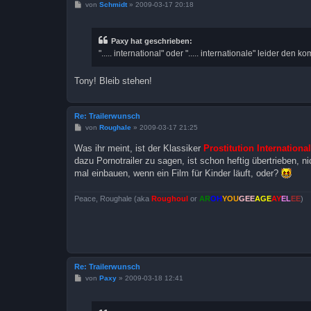
B
von
Schmidt
»
2009-03-17 20:18
e
i
t
r
Paxy hat geschrieben:
a
"..... international" oder "..... internationale" leider de
g
Tony! Bleib stehen!
Re: Trailerwunsch
B
von
Roughale
»
2009-03-17 21:25
e
i
Was ihr meint, ist der Klassiker
Prostitution International
t
dazu Pornotrailer zu sagen, ist schon heftig übertrieben,
r
a
mal einbauen, wenn ein Film für Kinder läuft, oder?
g
Peace, Roughale (aka
Roughoul
or
AR
OH
YOU
GEE
AGE
AY
EL
EE
)
Re: Trailerwunsch
B
von
Paxy
»
2009-03-18 12:41
e
i
t
r