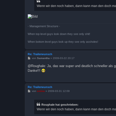
a
Wenn wir den noch haben, dann kann man den doch mal e
g
- Management Structure -
When top level guys look down they see only shit!
When bottom level guys look up they see only assholes!
Re: Trailerwunsch
B
von
Samantha
»
2009-03-22 20:17
e
i
@Roughale: Ja, das war super und deutlich schneller als 
t
Danke!!!
r
a
g
Re: Trailerwunsch
B
von
emma
»
2009-03-31 12:09
e
i
t
r
Roughale hat geschrieben:
a
Wenn wir den noch haben, dann kann man den doch mal e
g