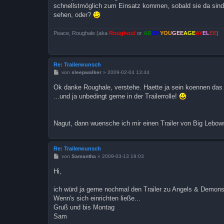
schnellstmöglich zum Einsatz kommen, sobald sie da sind u
sehen, oder?
Peace, Roughale (aka
Roughoul
or
AR
OH
YOU
GEE
AGE
AY
EL
EE
)
Re: Trailerwunsch
B
von
sleepwalker
»
2009-02-04 13:44
e
i
Ok danke Roughale, verstehe. Haette ja sein koennen das 
t
...und ja unbedingt gerne in der Trailerrolle!
r
a
g
Nagut, dann wuensche ich mir einen Trailer von Big Lebow
Re: Trailerwunsch
B
von
Samantha
»
2009-03-13 19:03
e
i
Hi,
t
r
a
ich würd ja gerne nochmal den Trailer zu Angels & Demon
g
Wenn's sich einrichten ließe...
Gruß und bis Montag
Sam