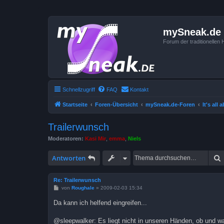
mySneak.de
Forum der traditionelle
Schnellzugriff
FAQ
Kontakt
Startseite
Foren-Übersicht
mySneak.de-Foren
It's all 
Trailerwunsch
Moderatoren:
Kasi Mir
,
emma
,
Niels
Antworten
Re: Trailerwunsch
B
von
Roughale
»
2009-02-03 15:34
e
i
Da kann ich helfend eingreifen...
t
r
a
@sleepwalker: Es liegt nicht in unseren Händen, ob und w
g