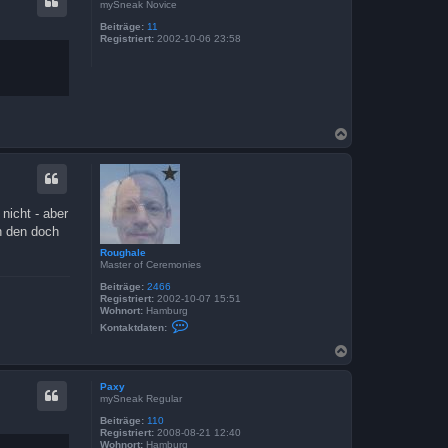
mySneak Novice
e
o
b
Beiträge:
11
Registriert:
2002-10-06 23:58
e
n
N
a
c
h
o
b
 nicht - aber
e
n den doch
n
Roughale
Master of Ceremonies
Beiträge:
2466
Registriert:
2002-10-07 15:51
Wohnort:
Hamburg
K
Kontaktdaten:
o
n
N
t
a
a
c
k
Paxy
h
t
mySneak Regular
o
d
a
b
Beiträge:
110
t
Registriert:
2008-08-21 12:40
e
e
Wohnort:
Hamburg