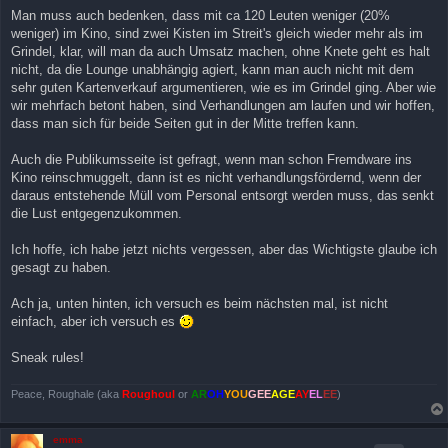
Man muss auch bedenken, dass mit ca 120 Leuten weniger (20%
weniger) im Kino, sind zwei Kisten im Streit's gleich wieder mehr als im
Grindel, klar, will man da auch Umsatz machen, ohne Knete geht es halt
nicht, da die Lounge unabhängig agiert, kann man auch nicht mit dem
sehr guten Kartenverkauf argumentieren, wie es im Grindel ging. Aber wie
wir mehrfach betont haben, sind Verhandlungen am laufen und wir hoffen,
dass man sich für beide Seiten gut in der Mitte treffen kann.
Auch die Publikumsseite ist gefragt, wenn man schon Fremdware ins
Kino reinschmuggelt, dann ist es nicht verhandlungsfördernd, wenn der
daraus entstehende Müll vom Personal entsorgt werden muss, das senkt
die Lust entgegenzukommen.
Ich hoffe, ich habe jetzt nichts vergessen, aber das Wichtigste glaube ich
gesagt zu haben.
Ach ja, unten hinten, ich versuch es beim nächsten mal, ist nicht
einfach, aber ich versuch es
Sneak rules!
Peace, Roughale (aka
Roughoul
or
AR
OH
YOU
GEE
AGE
AY
EL
EE
)
emma