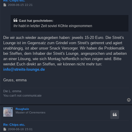
Re: Chips etc.
B
2008-06-15 22:21
e
i
t
r
Gast hat geschrieben:
a
ihr habt in letzter Zeit soviel KOhle eingenommen
g
Die wir auch wieder ausgegeben haben: jeweils 15-20 Euro. Die Streit's
Lounge ist im Gegensatz zum Grindel vom Streit's getrennt und agiert
unabhängig, ist aber unser Snack Versorger. Wir haben die Problematik
bei Steffen, dem Inhaber der Streit's Lounge, angesprochen und arbeiten
an einer Lösung, wie sich Montag hoffentlich schon zeigen wird. Bitte
wendet Euch direkt an Steffen, wir können nicht mehr tun:
info@streits-lounge.de
Gruss, emma
Die L. emma
You can't not communicate
Roughale
Master of Ceremonies
Re: Chips etc.
B
2008-06-16 15:01