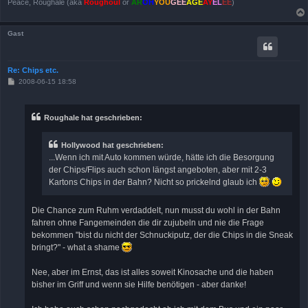
Peace, Roughale (aka
Roughoul
or
AR
OH
YOU
GEE
AGE
AY
EL
EE
)
Gast
Re: Chips etc.
B
2008-06-15 18:58
e
i
t
r
Roughale hat geschrieben:
a
g
Hollywood hat geschrieben:
...Wenn ich mit Auto kommen würde, hätte ich die Besorgung
der Chips/Flips auch schon längst angeboten, aber mit 2-3
Kartons Chips in der Bahn? Nicht so prickelnd glaub ich
Die Chance zum Ruhm verdaddelt, nun musst du wohl in der Bahn
fahren ohne Fangemeinden die dir zujubeln und nie die Frage
bekommen "bist du nicht der Schnuckiputz, der die Chips in die Sneak
bringt?" - what a shame
Nee, aber im Ernst, das ist alles soweit Kinosache und die haben
bisher im Griff und wenn sie Hilfe benötigen - aber danke!