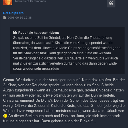
Mistress of Ceremonies
Re: Chips etc.
B
2008-06-16 16:38
e
i
t
r
Roughale hat geschrieben:
a
So gab es eine Zeit im Grindel, als Herr Colm die Theaterleitung
g
übernahm, da wurde auf 1 Kiste, die vom Kino gespendet wurde
reduziert, mit dem Hinweis, zuviele Chips seien geschäftsschädigend
für die Snackbar, hinzu kam gelegentlich eine Kiste die wir vom
Versteigerungsgeld dazustellten. Es dauerte ein wenig, bis wir auch
mal 2 Kisten zusätzlich verteilen durften und das dann gegen Ende
sogar wieder sehr grosszügig
Genau. Wir durften aus der Versteigerung nur 1 Kiste dazukaufen. Bei der
2. Kiste, von der Roughale spricht, wurden dann zum Schluß beide
Augen zugedrückt - wenn es überhaupt eine gab, soviel Chipsgeld hatten
wir nun auch wieder nicht (wie oft mußten wir auf der Bühne betteln,
Christina, erinnerst Du Dich?). Denn der Schein des Überflusses trügt ein
wenig: Oft war die 2. oder 3. Kiste die Kiste, die das Grindel (oder wir) die
Woche davor vergessen hatte - meistens dann, wenn Jana im Urlaub war
An dieser Stelle auch noch mal Dank an Jana, die sich immer stark
für uns eingesetzt hat. Dazu gehörte auch der Einkauf...