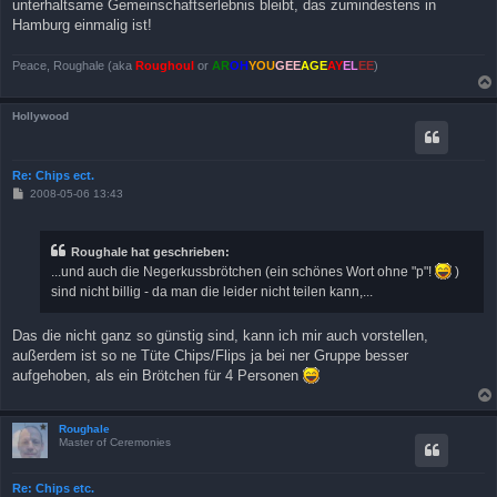
unterhaltsame Gemeinschaftserlebnis bleibt, das zumindestens in
Hamburg einmalig ist!
Peace, Roughale (aka
Roughoul
or
AR
OH
YOU
GEE
AGE
AY
EL
EE
)
Hollywood
Re: Chips ect.
B
2008-05-06 13:43
e
i
t
r
Roughale hat geschrieben:
a
...und auch die Negerkussbrötchen (ein schönes Wort ohne "p"!
)
g
sind nicht billig - da man die leider nicht teilen kann,...
Das die nicht ganz so günstig sind, kann ich mir auch vorstellen,
außerdem ist so ne Tüte Chips/Flips ja bei ner Gruppe besser
aufgehoben, als ein Brötchen für 4 Personen
Roughale
Master of Ceremonies
Re: Chips etc.