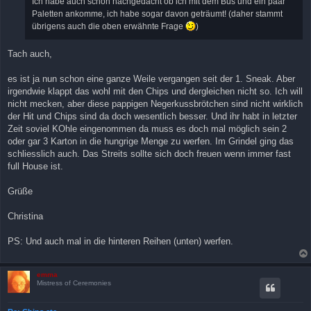
Ich habe auch schon nachgedacht ob ich mit dem Bus und ein paar
Paletten ankomme, ich habe sogar davon geträumt! (daher stammt
übrigens auch die oben erwähnte Frage
)
Tach auch,
es ist ja nun schon eine ganze Weile vergangen seit der 1. Sneak. Aber
irgendwie klappt das wohl mit den Chips und dergleichen nicht so. Ich will
nicht mecken, aber diese pappigen Negerkussbrötchen sind nicht wirklich
der Hit und Chips sind da doch wesentlich besser. Und ihr habt in letzter
Zeit soviel KOhle eingenommen da muss es doch mal möglich sein 2
oder gar 3 Karton in die hungrige Menge zu werfen. Im Grindel ging das
schliesslich auch. Das Streits sollte sich doch freuen wenn immer fast
full House ist.
Grüße
Christina
PS: Und auch mal in die hinteren Reihen (unten) werfen.
emma
Mistress of Ceremonies