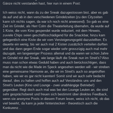
Gänze nicht verstanden hast, hier nun in einem Post:
Ich weiss nicht, wann du zu der Sneak dazugestossen bist, aber es gab
da auf und ab in den verschiedenen Grindelzeiten (zu den Cityzeiten
kann ich nichts sagen, da war ich noch nicht anwesend). So gab es eine
Zeit im Grindel, als Herr Colm die Theaterleitung übernahm, da wurde auf
1 Kiste, die vom Kino gespendet wurde reduziert, mit dem Hinweis,
zuviele Chips seien geschäftsschädigend für die Snackbar, hinzu kam
gelegentlich eine Kiste die wir vom Versteigerungsgeld dazustellten. Es
dauerte ein wenig, bis wir auch mal 2 Kisten zusätzlich verteilen durften
und das dann gegen Ende sogar wieder sehr grosszügig auch mal mehr
dazugab, ein langwieriger Prozess allemal und da waren wir schon Jahre
im Grindel mit der Sneak, wie lange läuft die Sneak nun im Streit's? Also
muss man schon etwas Geduld haben und auch berücksichtigen, dass
man da nicht wie die Made im Speck angesehen werden will - wir streben
eine gemeinsame Harmonie an, die wir im Streit's auch so angetroffen
haben, wie wir es gar nicht kannten! Somit sind wir auch sehr bedacht
darauf, dies zu halten und hoffen auch auf Verständnis uns und den
Streit's Leuten (Kino und Lounge - zwei unabhängige Betriebe!)
gegenüber. Regt doch auch mal was bei den Lounge Leuten an, die sind
sehr gesprächsbereit und freuen sich bestimmt über direktes Feedback,
wenn sie anonyme Posts in diesem Forum lesen, weiss ich nicht, ob das
viel bewirkt, da kann ja jeder hinterstecken - theoretisch auch die
Konkurenz...