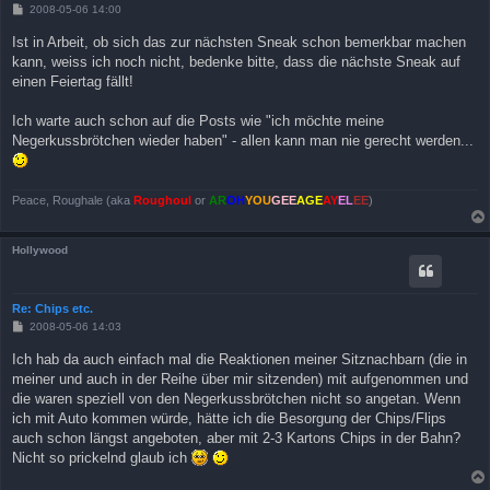
B
2008-05-06 14:00
e
i
Ist in Arbeit, ob sich das zur nächsten Sneak schon bemerkbar machen
t
kann, weiss ich noch nicht, bedenke bitte, dass die nächste Sneak auf
r
a
einen Feiertag fällt!
g
Ich warte auch schon auf die Posts wie "ich möchte meine
Negerkussbrötchen wieder haben" - allen kann man nie gerecht werden...
Peace, Roughale (aka
Roughoul
or
AR
OH
YOU
GEE
AGE
AY
EL
EE
)
Hollywood
Re: Chips etc.
B
2008-05-06 14:03
e
i
Ich hab da auch einfach mal die Reaktionen meiner Sitznachbarn (die in
t
meiner und auch in der Reihe über mir sitzenden) mit aufgenommen und
r
a
die waren speziell von den Negerkussbrötchen nicht so angetan. Wenn
g
ich mit Auto kommen würde, hätte ich die Besorgung der Chips/Flips
auch schon längst angeboten, aber mit 2-3 Kartons Chips in der Bahn?
Nicht so prickelnd glaub ich