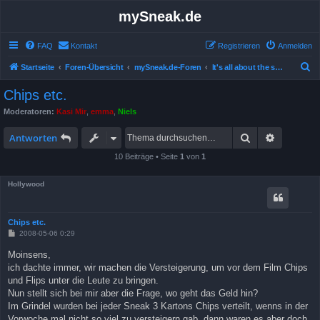
mySneak.de
FAQ
Kontakt
Registrieren
Anmelden
S
Startseite
Foren-Übersicht
mySneak.de-Foren
It's all about the show!
u
Chips etc.
c
Moderatoren:
Kasi Mir
,
emma
,
Niels
h
Suche
Erweitert
e
Antworten
10 Beiträge • Seite
1
von
1
Hollywood
Chips etc.
B
2008-05-06 0:29
e
i
Moinsens,
t
ich dachte immer, wir machen die Versteigerung, um vor dem Film Chips
r
a
und Flips unter die Leute zu bringen.
g
Nun stellt sich bei mir aber die Frage, wo geht das Geld hin?
Im Grindel wurden bei jeder Sneak 3 Kartons Chips verteilt, wenns in der
Vorwoche mal nicht so viel zu versteigern gab, dann waren es aber doch