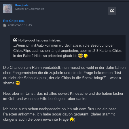
Roughale
Master of Ceremonies
Re: Chips etc.
B
2008-05-06 14:45
e
i
t
r
Hollywood hat geschrieben:
a
...Wenn ich mit Auto kommen würde, hätte ich die Besorgung der
g
Chips/Flips auch schon längst angeboten, aber mit 2-3 Kartons Chips
in der Bahn? Nicht so prickelnd glaub ich
Die Chance zum Ruhm verdaddelt, nun musst du wohl in der Bahn fahren
ohne Fangemeinden die dir zujubeln und nie die Frage bekommen "bist
du nicht der Schnuckiputz, der die Chips in die Sneak bringt?" - what a
shame
Nee, aber im Ernst, das ist alles soweit Kinosache und die haben bisher
im Griff und wenn sie Hilfe benötigen - aber danke!
Ich habe auch schon nachgedacht ob ich mit dem Bus und ein paar
Paletten ankomme, ich habe sogar davon geträumt! (daher stammt
übrigens auch die oben erwähnte Frage
)