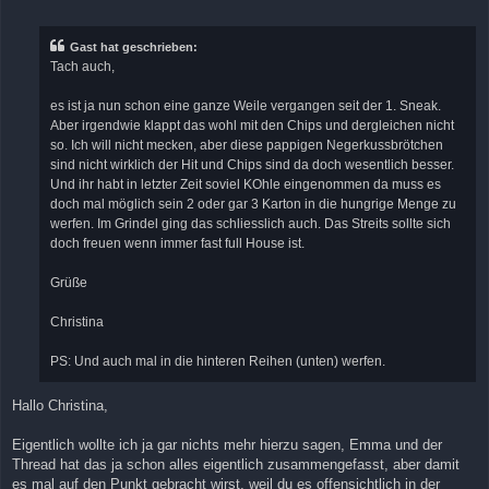
e
i
t
r
Gast hat geschrieben:
a
Tach auch,
g
es ist ja nun schon eine ganze Weile vergangen seit der 1. Sneak.
Aber irgendwie klappt das wohl mit den Chips und dergleichen nicht
so. Ich will nicht mecken, aber diese pappigen Negerkussbrötchen
sind nicht wirklich der Hit und Chips sind da doch wesentlich besser.
Und ihr habt in letzter Zeit soviel KOhle eingenommen da muss es
doch mal möglich sein 2 oder gar 3 Karton in die hungrige Menge zu
werfen. Im Grindel ging das schliesslich auch. Das Streits sollte sich
doch freuen wenn immer fast full House ist.
Grüße
Christina
PS: Und auch mal in die hinteren Reihen (unten) werfen.
Hallo Christina,
Eigentlich wollte ich ja gar nichts mehr hierzu sagen, Emma und der
Thread hat das ja schon alles eigentlich zusammengefasst, aber damit
es mal auf den Punkt gebracht wirst, weil du es offensichtlich in der