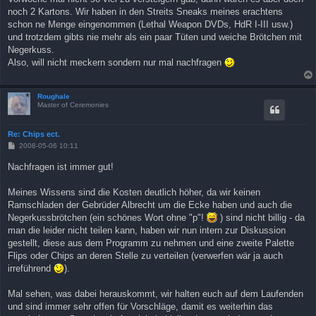
noch 2 Kartons. Wir haben in den Streits Sneaks meines erachtens
schon ne Menge eingenommen (Lethal Weapon DVDs, HdR I-III usw.)
und trotzdem gibts nie mehr als ein paar Tüten und weiche Brötchen mit
Negerkuss.
Also, will nicht meckern sondern nur mal nachfragen
Roughale
Master of Ceremonies
Re: Chips ect.
B
2008-05-06 10:11
e
i
Nachfragen ist immer gut!
t
r
a
Meines Wissens sind die Kosten deutlich höher, da wir keinen
g
Ramschladen der Gebrüder Albrecht um die Ecke haben und auch die
Negerkussbrötchen (ein schönes Wort ohne "p"!
) sind nicht billig - da
man die leider nicht teilen kann, haben wir nun intern zur Diskussion
gestellt, diese aus dem Programm zu nehmen und eine zweite Palette
Flips oder Chips an deren Stelle zu verteilen (verwerfen wär ja auch
irreführend
).
Mal sehen, was dabei herauskommt, wir halten euch auf dem Laufenden
und sind immer sehr offen für Vorschläge, damit es weiterhin das