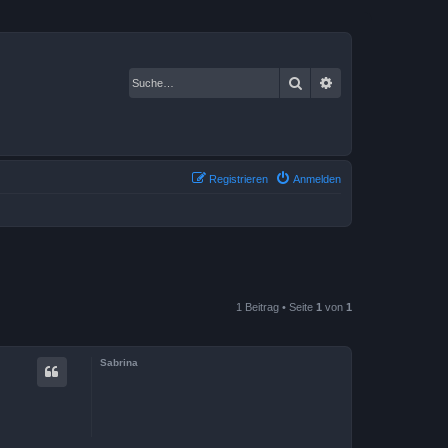
Suche
Erweiterte Suche
Registrieren
Anmelden
1 Beitrag • Seite
1
von
1
Sabrina