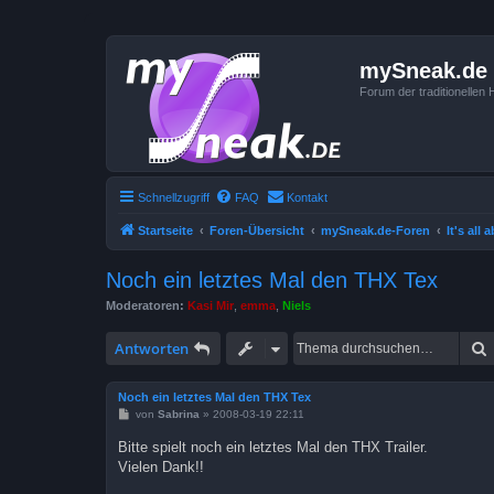
mySneak.de
Forum der traditionelle
Schnellzugriff
FAQ
Kontakt
Startseite
Foren-Übersicht
mySneak.de-Foren
It's all 
Noch ein letztes Mal den THX Tex
Moderatoren:
Kasi Mir
,
emma
,
Niels
Antworten
Noch ein letztes Mal den THX Tex
B
von
Sabrina
»
2008-03-19 22:11
e
i
Bitte spielt noch ein letztes Mal den THX Trailer.
t
Vielen Dank!!
r
a
g