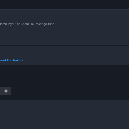
n Hamburger OV-Sneak im Passage-Kino
about the trailers!
Suche
Erweiterte Suche