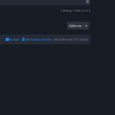
N
a
c
1 Beitrag • Seite
1
von
1
h
o
b
e
Gehe zu
n
Kontakt
Alle Cookies löschen
Alle Zeiten sind
UTC+02:00