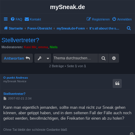
mySneak.de
FAQ
Kontakt
Registrieren
Anmelden
S
Startseite
Foren-Übersicht
mySneak.de-Foren
It's all about the show!
u
Stellvertreter?
c
Moderatoren:
Kasi Mir
,
emma
,
Niels
h
Suche
Erweitert
e
Antworten
2 Beiträge • Seite
1
von
1
O punkt Andreas
mySneak Novice
Stellvertreter?
B
2007-02-21 2:34
e
i
Kann man eigentlich jemanden, sollte man mal nicht zur Sneak gehen
t
können, aber getippt haben, und in dem seltenen Fall der Fälle auch noch
r
a
gelost werden, bevollmächtigen, die Freikarten für einen ab zu holen?
g
Ohne Tat bleibt der schönste Gedanke blaß