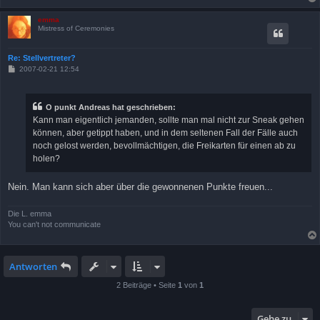
emma
Mistress of Ceremonies
Re: Stellvertreter?
B
2007-02-21 12:54
e
i
t
r
O punkt Andreas hat geschrieben:
a
Kann man eigentlich jemanden, sollte man mal nicht zur Sneak gehen
g
können, aber getippt haben, und in dem seltenen Fall der Fälle auch
noch gelost werden, bevollmächtigen, die Freikarten für einen ab zu
holen?
Nein. Man kann sich aber über die gewonnenen Punkte freuen...
Die L. emma
You can't not communicate
Antworten
2 Beiträge • Seite
1
von
1
Gehe zu