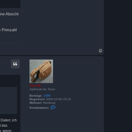
h
a
l
e
ne Absicht
e Primzahl
N
a
c
h
o
b
e
n
Kasi Mir
mySneak.de Team
Beiträge:
1599
.
Registriert:
2002-10-06 15:10
Wohnort:
Hamburg
K
Kontaktdaten:
o
n
t
 Daten; ich
a
k
t das
t
n, wenn
d