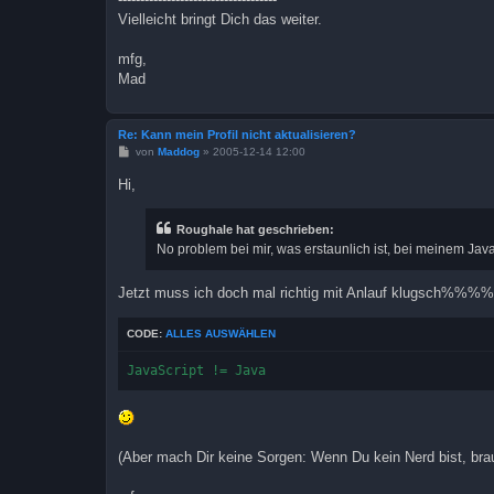
Vielleicht bringt Dich das weiter.
mfg,
Mad
Re: Kann mein Profil nicht aktualisieren?
B
von
Maddog
»
2005-12-14 12:00
e
i
Hi,
t
r
a
Roughale hat geschrieben:
g
No problem bei mir, was erstaunlich ist, bei meinem J
Jetzt muss ich doch mal richtig mit Anlauf klugsch%%%%
CODE:
ALLES AUSWÄHLEN
JavaScript != Java
(Aber mach Dir keine Sorgen: Wenn Du kein Nerd bist, brau