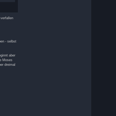
verfallen
en - selbst
ginnt aber
ie Moses
ber dreimal