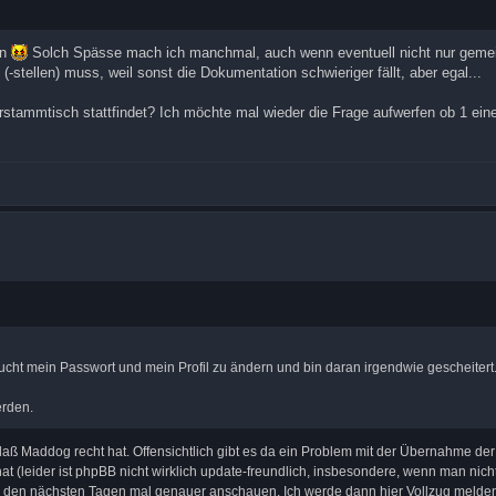
en
Solch Spässe mach ich manchmal, auch wenn eventuell nicht nur gemei
-stellen) muss, weil sonst die Dokumentation schwieriger fällt, aber egal...
tammtisch stattfindet? Ich möchte mal wieder die Frage aufwerfen ob 1 ein
cht mein Passwort und mein Profil zu ändern und bin daran irgendwie gescheitert
rden.
ß Maddog recht hat. Offensichtlich gibt es da ein Problem mit der Übernahme der
at (leider ist phpBB nicht wirklich update-freundlich, insbesondere, wenn man nich
in den nächsten Tagen mal genauer anschauen. Ich werde dann hier Vollzug melde