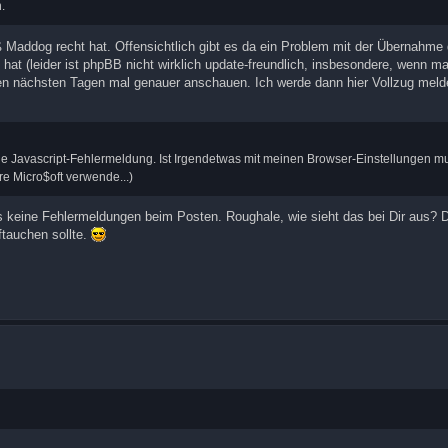
.
Maddog recht hat. Offensichtlich gibt es da ein Problem mit der Übernahme 
hat (leider ist phpBB nicht wirklich update-freundlich, insbesondere, wenn m
den nächsten Tagen mal genauer anschauen. Ich werde dann hier Vollzug mel
ne Javascript-Fehlermeldung. Ist Irgendetwas mit meinen Browser-Einstellungen m
e Micro$oft verwende...)
es keine Fehlermeldungen beim Posten. Roughale, wie sieht das bei Dir aus? 
uftauchen sollte.