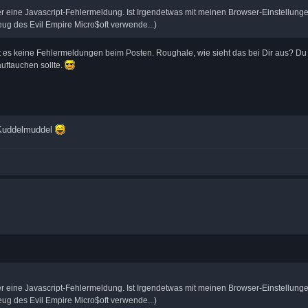
er eine Javascript-Fehlermeldung. Ist Irgendetwas mit meinen Browser-Einstellung
g des Evil Empire Micro$oft verwende...)
bt es keine Fehlermeldungen beim Posten. Roughale, wie sieht das bei Dir aus? Du 
auftauchen sollte.
a Kuddelmuddel
er eine Javascript-Fehlermeldung. Ist Irgendetwas mit meinen Browser-Einstellung
g des Evil Empire Micro$oft verwende...)