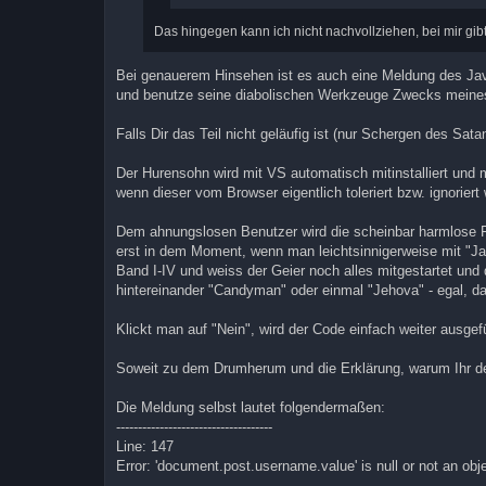
Das hingegen kann ich nicht nachvollziehen, bei mir gi
Bei genauerem Hinsehen ist es auch eine Meldung des Java
und benutze seine diabolischen Werkzeuge Zwecks meines 
Falls Dir das Teil nicht geläufig ist (nur Schergen des Sata
Der Hurensohn wird mit VS automatisch mitinstalliert und 
wenn dieser vom Browser eigentlich toleriert bzw. ignoriert
Dem ahnungslosen Benutzer wird die scheinbar harmlose Fr
erst in dem Moment, wenn man leichtsinnigerweise mit "J
Band I-IV und weiss der Geier noch alles mitgestartet und d
hintereinander "Candyman" oder einmal "Jehova" - egal, da
Klickt man auf "Nein", wird der Code einfach weiter ausgefü
Soweit zu dem Drumherum und die Erklärung, warum Ihr de
Die Meldung selbst lautet folgendermaßen:
------------------------------------
Line: 147
Error: 'document.post.username.value' is null or not an obj
------------------------------------