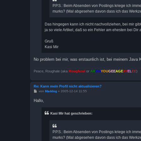
P.P.S.: Beim Absenden von Postings kriege ich imm
murks? (Mal abgesehen davon dass ich das Werkzeu
Das hingegen kann ich nicht nachvollziehen, bei mir gi
ja so viele Artikel, daß so ein Fehler am ehesten bei Dir 
Gruß
Kasi Mir
No problem bei mir, was erstaunlich ist, bei meinem Jav
Peace, Roughale (aka
Roughoul
or
AR
OH
YOU
GEE
AGE
AY
EL
EE
)
Re: Kann mein Profil nicht aktualisieren?
B
von
Maddog
»
2005-12-14 11:55
e
i
Hallo,
t
r
a
Kasi Mir hat geschrieben:
g
P.P.S.: Beim Absenden von Postings kriege ich imm
murks? (Mal abgesehen davon dass ich das Werkzeu