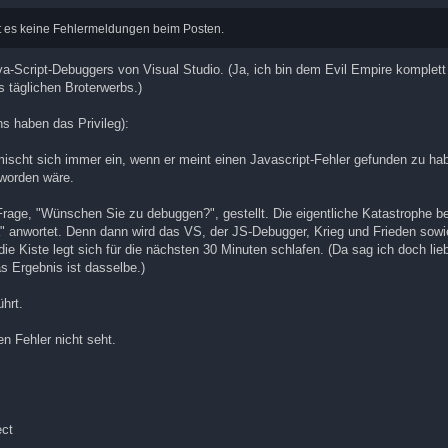
bt es keine Fehlermeldungen beim Posten.
-Script-Debuggers von Visual Studio. (Ja, ich bin dem Evil Empire komplett 
täglichen Broterwerbs.)
ns haben das Privileg):
mischt sich immer ein, wenn er meint einen Javascript-Fehler gefunden zu hab
 worden wäre.
age, "Wünschen Sie zu debuggen?", gestellt. Die eigentliche Katastrophe be
a" anwortet. Denn dann wird das VS, der JS-Debugger, Krieg und Frieden sow
ie Kiste legt sich für die nächsten 30 Minuten schlafen. (Da sag ich doch lie
s Ergebnis ist dasselbe.)
hrt.
n Fehler nicht seht.
ect