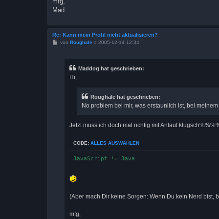
mfg,
Mad
Re: Kann mein Profil nicht aktualisieren?
B
von
Roughale
»
2005-12-14 12:34
e
i
t
r
Maddog hat geschrieben:
a
Hi,
g
Roughale hat geschrieben:
No problem bei mir, was erstaunlich ist, bei mein
Jetzt muss ich doch mal richtig mit Anlauf klugsch%%%
CODE:
ALLES AUSWÄHLEN
JavaScript != Java
(Aber mach Dir keine Sorgen: Wenn Du kein Nerd bist, br
mfg,