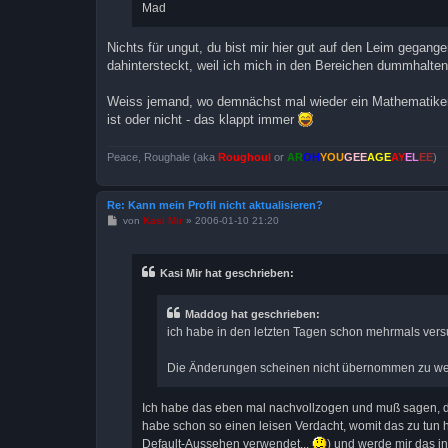
Mad
Nichts für ungut, du bist mir hier gut auf den Leim gegang
dahintersteckt, weil ich mich in den Bereichen dummhalten (
Weiss jemand, wo demnächst mal wieder ein Mathematikers
ist oder nicht - das klappt immer
Peace, Roughale (aka
Roughoul
or
AR
OH
YOU
GEE
AGE
AY
EL
EE
)
Re: Kann mein Profil nicht aktualisieren?
B
von
Kasi Mir
»
2006-01-10 21:20
e
i
t
r
Kasi Mir hat geschrieben:
a
g
Maddog hat geschrieben:
ich habe in den letzten Tagen schon mehrmals versu
Die Änderungen scheinen nicht übernommen zu we
Ich habe das eben mal nachvollzogen und muß sagen, da
habe schon so einen leisen Verdacht, womit das zu tun h
Default-Aussehen verwendet...
) und werde mir das 