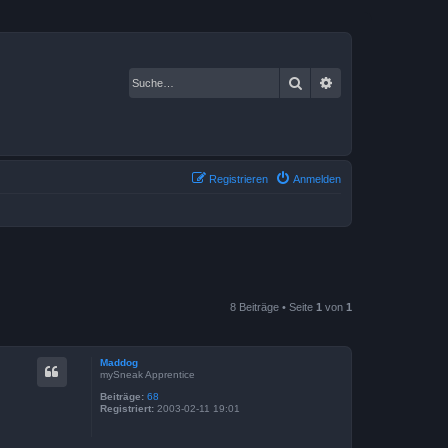
Suche
Erweiterte Suche
Registrieren
Anmelden
8 Beiträge • Seite
1
von
1
Maddog
mySneak Apprentice
Beiträge:
68
Registriert:
2003-02-11 19:01