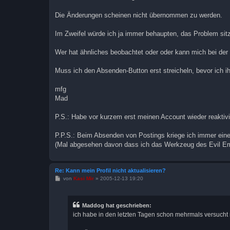
Die Änderungen scheinen nicht übernommen zu werden.
Im Zweifel würde ich ja immer behaupten, das Problem sitzt
Wer hat ähnliches beobachtet oder oder kann mich bei der
Muss ich den Absenden-Button erst streicheln, bevor ich i
mfg
Mad
P.S.: Habe vor kurzem erst meinen Account wieder reaktiv
P.P.S.: Beim Absenden von Postings kriege ich immer eine
(Mal abgesehen davon dass ich das Werkzeug des Evil Emp
Re: Kann mein Profil nicht aktualisieren?
B
von
Kasi Mir
»
2005-12-13 19:20
e
i
t
r
Maddog hat geschrieben:
a
ich habe in den letzten Tagen schon mehrmals versucht 
g