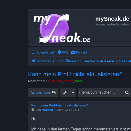
mySneak.de
Forum der traditionelle
Schnellzugriff
FAQ
Kontakt
Startseite
Foren-Übersicht
mySneak.de-Foren
It's all
Kann mein Profil nicht aktualisieren?
Moderatoren:
Kasi Mir
,
emma
,
Niels
Antworten
Kann mein Profil nicht aktualisieren?
B
von
Maddog
»
2005-12-13 14:47
e
i
Hi,
t
r
a
ich habe in den letzten Tagen schon mehrmals versucht me
g