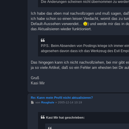
Die Änderungen scheinen nicht übernommen zu werden
Ich habe das eben mal nachvollzogen und muß sagen, daß 
ich habe schon so einen leisen Verdacht, womit das zu tun 
Default-Aussehen verwendet...
) und werde mir das in 
das Aktualisieren wieder funktioniert.
P.P.S.: Beim Absenden von Postings kriege ich immer ei
abgesehen davon dass ich das Werkzeug des Evil Empir
Das hingegen kann ich nicht nachvollziehen, bei mir gibt 
ja so viele Artikel, daß so ein Fehler am ehesten bei Dir a
Gruß
Kasi Mir
Re: Kann mein Profil nicht aktualisieren?
B
von
Roughale
»
2005-12-14 10:19
e
i
t
r
Kasi Mir hat geschrieben:
a
g