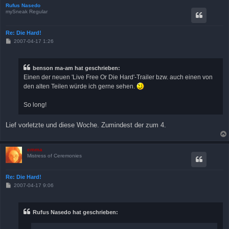
Rufus Nasedo
mySneak Regular
Re: Die Hard!
B
2007-04-17 1:26
e
i
t
r
benson ma-am hat geschrieben:
a
Einen der neuen 'Live Free Or Die Hard'-Trailer bzw. auch einen von
g
den alten Teilen würde ich gerne sehen.
So long!
Lief vorletzte und diese Woche. Zumindest der zum 4.
emma
Mistress of Ceremonies
Re: Die Hard!
B
2007-04-17 9:06
e
i
t
r
Rufus Nasedo hat geschrieben:
a
g