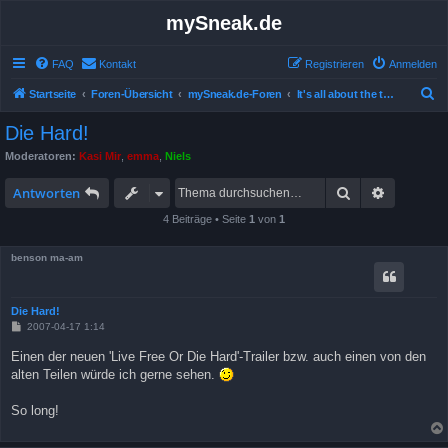
mySneak.de
FAQ
Kontakt
Registrieren
Anmelden
S
Startseite
Foren-Übersicht
mySneak.de-Foren
It's all about the trailers!
u
Die Hard!
c
Moderatoren:
Kasi Mir
,
emma
,
Niels
h
Suche
Erweitert
e
Antworten
4 Beiträge • Seite
1
von
1
benson ma-am
Die Hard!
B
2007-04-17 1:14
e
i
Einen der neuen 'Live Free Or Die Hard'-Trailer bzw. auch einen von den
t
alten Teilen würde ich gerne sehen.
r
a
g
So long!