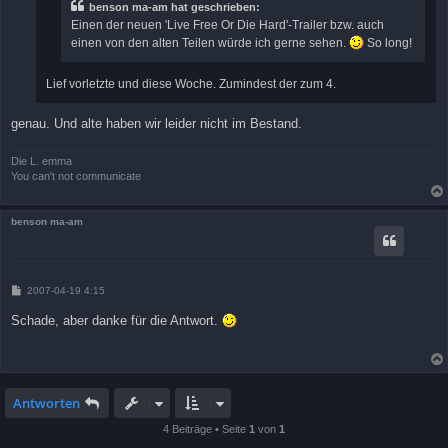
benson ma-am hat geschrieben:
Einen der neuen 'Live Free Or Die Hard'-Trailer bzw. auch
einen von den alten Teilen würde ich gerne sehen.
So long!
Lief vorletzte und diese Woche. Zumindest der zum 4.
genau. Und alte haben wir leider nicht im Bestand.
Die L. emma
You can't not communicate
benson ma-am
B
2007-04-19 4:15
e
i
Schade, aber danke für die Antwort.
t
r
a
g
Antworten
4 Beiträge • Seite
1
von
1