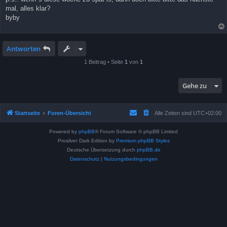
mal, alles klar?
byby
Antworten
1 Beitrag • Seite
1
von
1
Gehe zu
Startseite
Foren-Übersicht
Alle Zeiten sind
UTC+02:00
Powered by
phpBB
® Forum Software © phpBB Limited
Prosilver Dark Edition by
Premium phpBB Styles
Deutsche Übersetzung durch
phpBB.de
Datenschutz
|
Nutzungsbedingungen