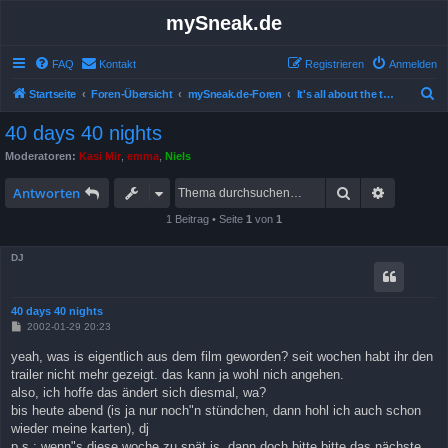
mySneak.de
FAQ
Kontakt
Registrieren
Anmelden
S
Startseite
Foren-Übersicht
mySneak.de-Foren
It's all about the trailers!
u
40 days 40 nights
c
Moderatoren:
Kasi Mir
,
emma
,
Niels
h
Suche
Erweitert
e
Antworten
1 Beitrag • Seite
1
von
1
DJ
40 days 40 nights
B
2002-01-29 20:23
e
i
yeah, was is eigentlich aus dem film geworden? seit wochen habt ihr den
t
trailer nicht mehr gezeigt. das kann ja wohl nich angehen.
r
a
also, ich hoffe das ändert sich diesmal, wa?
g
bis heute abend (is ja nur noch"n stündchen, dann hohl ich auch schon
wieder meine karten), dj
p.s.: wenn"s diese woche zu spät is, dann doch bitte bitte das nächste