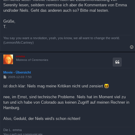
Serenity lesen, seitdem vermisse ich aber die Kommentare von Emma
und/oder Niels. Geht das anderen auch so? Bitte mal testen.
Grüße,
T.
You say you want a revolution, yeah, you know, we all want to change the world.
(Lennon/McCartney)
emma
Mistress of Ceremonies
Movie - Übersicht
B
2005-12-03 7:50
e
i
ist doch klar: Niels mag meine Kritiken nicht und zensiert
t
r
a
nee, im Ernst, sind technische Probleme. Niels hat im Moment viel zu
g
tun und ich habe von Colorado aus keinen Zugriff auf meinen Rechner in
Hamburg.
Also, Geduld, der Niels wird's schon richten!
Die L. emma
You can't not communicate