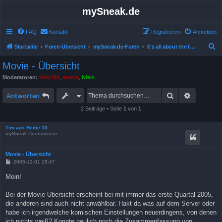
mySneak.de
FAQ
Kontakt
Registrieren
Anmelden
S
Startseite
Foren-Übersicht
mySneak.de-Foren
It's all about the feedback!
u
Movie - Übersicht
c
Moderatoren:
Kasi Mir
,
emma
,
Niels
h
Suche
Erweitert
e
Antworten
2 Beiträge • Seite
1
von
1
Tim aus Reihe 10
mySneak Connoisseur
Movie - Übersicht
B
2005-12-01 15:47
e
i
Moin!
t
r
a
Bei der Movie Übersicht erscheint bei mit immer das erste Quartal 2005,
g
die anderen sind auch nicht anwählbar. Hakt da was auf dem Server oder
habe ich irgendwelche komischen Einstellungen neuerdingens, von denen
ich nichts weiß? Konnte neulich noch die Zusammenfassung von