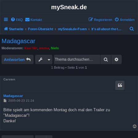
mySneak.de
FAQ
Kontakt
Registrieren
Anmelden
S
Startseite
Foren-Übersicht
mySneak.de-Foren
It's all about the trailers!
u
Madagascar
c
Moderatoren:
Kasi Mir
,
emma
,
Niels
h
Suche
Erweitert
e
Antworten
1 Beitrag • Seite
1
von
1
Carsten
Madagascar
B
2005-06-23 21:24
e
i
Bitte spielt am kommenden Montag doch mal den Trailer zu
t
"Madagascar"!
r
a
Danke!
g