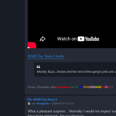
#1583 Toy Story 5 imdb:
Woody, Buzz, Jessie and the rest of the gang's jobs are c
Peace, Roughale (aka
Roughoul
or
AR
OH
YOU
GEE
AGE
AY
EL
EE
)
Re: #1538 Toy Story 5
B
von
Roughale
»
2026-07-07 10:14
e
i
What a pleasant surprise... Normally I would not expect su
t
have been removed - for our pleasure...
r