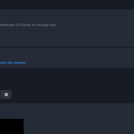
n Hamburger OV-Sneak im Passage-Kino
 about the movies!
Suche
Erweiterte Suche