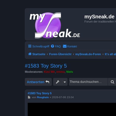
mySneak.de
Forum der traditionelle
Schnellzugriff
FAQ
Kontakt
Startseite
Foren-Übersicht
mySneak.de-Foren
It's all
#1583 Toy Story 5
Moderatoren:
Kasi Mir
,
emma
,
Niels
Antworten
#1583 Toy Story 5
B
von
Roughale
»
2026-07-06 23:04
e
i
t
r
a
g