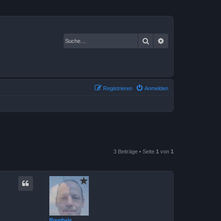
Suche
Erweiterte Suche
Registrieren
Anmelden
3 Beiträge • Seite
1
von
1
Roughale