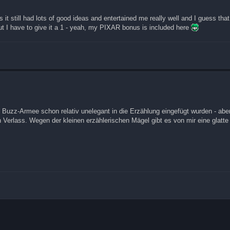
 it still had lots of good ideas and entertained me really well and I guess tha
out I have to give it a 1 - yeah, my PIXAR bonus is included here
Buzz-Armee schon relativ unelegant in die Erzählung eingefügt wurden - abe
 Verlass. Wegen der kleinen erzählerischen Mägel gibt es von mir eine glatte