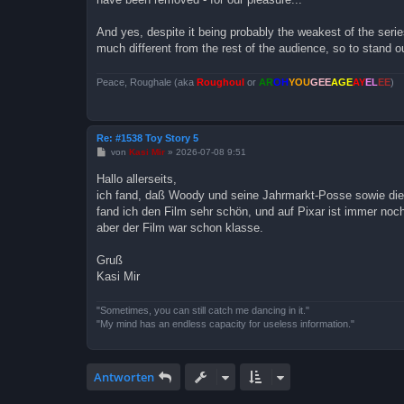
a
g
And yes, despite it being probably the weakest of the series
much different from the rest of the audience, so to stand 
Peace, Roughale (aka
Roughoul
or
AR
OH
YOU
GEE
AGE
AY
EL
EE
)
Re: #1538 Toy Story 5
B
von
Kasi Mir
»
2026-07-08 9:51
e
i
Hallo allerseits,
t
ich fand, daß Woody und seine Jahrmarkt-Posse sowie die 
r
a
fand ich den Film sehr schön, und auf Pixar ist immer noch
g
aber der Film war schon klasse.
Gruß
Kasi Mir
"Sometimes, you can still catch me dancing in it."
"My mind has an endless capacity for useless information."
Antworten