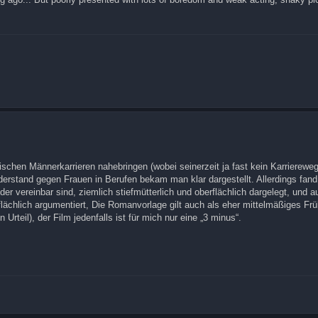
ischen Männerkarrieren nahebringen (wobei seinerzeit ja fast kein Karrierewe
rstand gegen Frauen in Berufen bekam man klar dargestellt. Allerdings fand
er vereinbar sind, ziemlich stiefmütterlich und oberflächlich dargelegt, und a
rflächlich argumentiert, Die Romanvorlage gilt auch als eher mittelmäßiges Fr
 Urteil), der Film jedenfalls ist für mich nur eine „3 minus“.