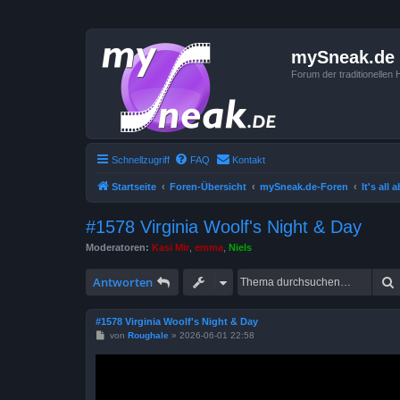
mySneak.de
Forum der traditionelle
Schnellzugriff
FAQ
Kontakt
Startseite
Foren-Übersicht
mySneak.de-Foren
It's all
#1578 Virginia Woolf's Night & Day
Moderatoren:
Kasi Mir
,
emma
,
Niels
Antworten
#1578 Virginia Woolf's Night & Day
B
von
Roughale
»
2026-06-01 22:58
e
i
t
r
a
g