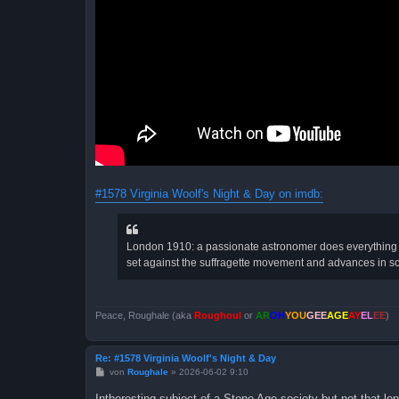
#1578 Virginia Woolf's Night & Day on imdb:
London 1910: a passionate astronomer does everything s
set against the suffragette movement and advances in s
Peace, Roughale (aka
Roughoul
or
AR
OH
YOU
GEE
AGE
AY
EL
EE
)
Re: #1578 Virginia Woolf's Night & Day
B
von
Roughale
»
2026-06-02 9:10
e
i
Intheresting subject of a Stone Age society but not that l