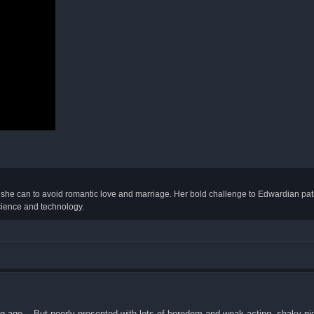
he can to avoid romantic love and marriage. Her bold challenge to Edwardian patr
cience and technology.
ong ago... But poorly presented with lots of boredom and weak acting, shaky pi