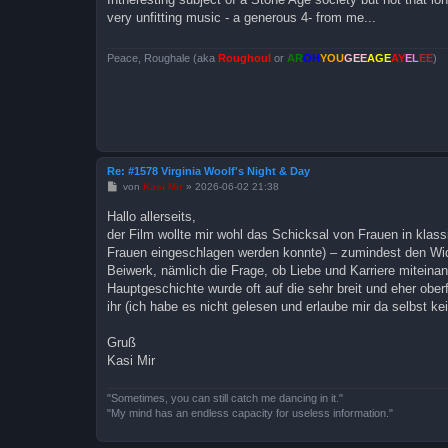
t
very unfitting music - a generous 4- from me...
r
a
g
Peace, Roughale (aka
Roughoul
or
AR
OH
YOU
GEE
AGE
AY
EL
EE
)
Re: #1578 Virginia Woolf's Night & Day
B
von
Kasi Mir
»
2026-06-02 21:38
e
i
Hallo allerseits,
t
der Film wollte mir wohl das Schicksal von Frauen in klass
r
a
Frauen eingeschlagen werden konnte) – zumindest den Wide
g
Beiwerk, nämlich die Frage, ob Liebe und Karriere miteinand
Hauptgeschichte wurde oft auf die sehr breit und eher obe
ihr (ich habe es nicht gelesen und erlaube mir da selbst kein
Gruß
Kasi Mir
"Sometimes, you can still catch me dancing in it."
"My mind has an endless capacity for useless information."