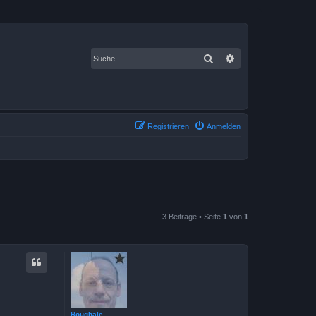
Suche
Erweiterte Suche
Registrieren
Anmelden
3 Beiträge • Seite
1
von
1
Roughale