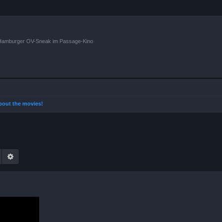
n Hamburger OV-Sneak im Passage-Kino
 about the movies!
Suche
Erweiterte Suche