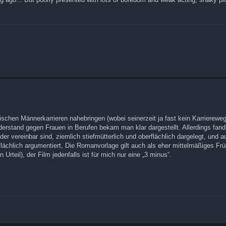
ischen Männerkarrieren nahebringen (wobei seinerzeit ja fast kein Karrierewe
rstand gegen Frauen in Berufen bekam man klar dargestellt. Allerdings fand
er vereinbar sind, ziemlich stiefmütterlich und oberflächlich dargelegt, und a
rflächlich argumentiert, Die Romanvorlage gilt auch als eher mittelmäßiges Fr
 Urteil), der Film jedenfalls ist für mich nur eine „3 minus“.