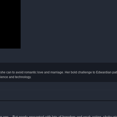
he can to avoid romantic love and marriage. Her bold challenge to Edwardian patr
cience and technology.
ong ago... But poorly presented with lots of boredom and weak acting, shaky pi