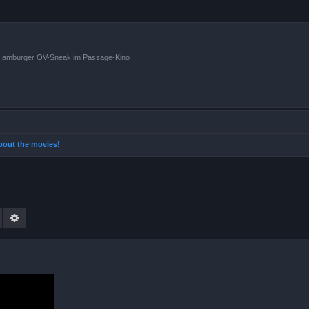
n Hamburger OV-Sneak im Passage-Kino
 about the movies!
Suche
Erweiterte Suche