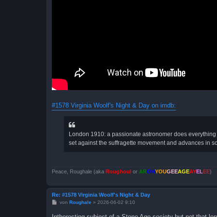
#1578 Virginia Woolf's Night & Day on imdb:
London 1910: a passionate astronomer does everything s
set against the suffragette movement and advances in s
Peace, Roughale (aka
Roughoul
or
AR
OH
YOU
GEE
AGE
AY
EL
EE
)
Re: #1578 Virginia Woolf's Night & Day
B
von
Roughale
»
2026-06-02 9:10
e
i
Intheresting subject of a Stone Age society but not that l