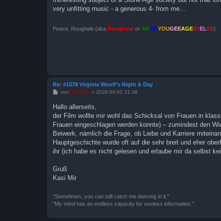
t
very unfitting music - a generous 4- from me...
r
a
g
Peace, Roughale (aka
Roughoul
or
AR
OH
YOU
GEE
AGE
AY
EL
EE
)
Re: #1578 Virginia Woolf's Night & Day
B
von
Kasi Mir
»
2026-06-02 21:38
e
i
Hallo allerseits,
t
der Film wollte mir wohl das Schicksal von Frauen in klass
r
a
Frauen eingeschlagen werden konnte) – zumindest den Wide
g
Beiwerk, nämlich die Frage, ob Liebe und Karriere miteinand
Hauptgeschichte wurde oft auf die sehr breit und eher obe
ihr (ich habe es nicht gelesen und erlaube mir da selbst kein
Gruß
Kasi Mir
"Sometimes, you can still catch me dancing in it."
"My mind has an endless capacity for useless information."