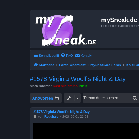
mySneak.de
Forum der traditionelle
Schnellzugriff
FAQ
Kontakt
Startseite
Foren-Übersicht
mySneak.de-Foren
It's all
#1578 Virginia Woolf's Night & Day
Moderatoren:
Kasi Mir
,
emma
,
Niels
Antworten
#1578 Virginia Woolf's Night & Day
B
von
Roughale
»
2026-06-01 22:58
e
i
t
r
a
g