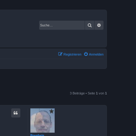
Suche
Erweiterte Suche
Registrieren
Anmelden
3 Beiträge • Seite
1
von
1
Roughale